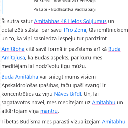
Pa Kreisi - Bodhisattva Čenrezigs
Pa Labi - Bodhisattva Vadžrapāņi
Šī sūtra satur
Amitābhas 48 Lielos Solījumus
un
detalizēti stāsta par savu
Tīro Zemi
, tās iemītniekiem
un to, kā viņi sasniedza iespēju tur pārdzimt.
Amitābha
citā savā formā ir pazīstams arī kā
Buda
Amitājusa
, kā Budas aspekts, par kuru mēs
meditējam lai nodzīvotu ilgu mūžu.
Buda Amitābha
var sniegt mums visiem
Apskaidrojošas īpašības, taču īpaši svarīgi ir
koncentrēties uz viņu
Nāves Brīdī
. Un, lai
sagatavotos nāvei, mēs meditējam uz
Amitābhu
un
atkārtojam viņa
mantru
.
Tibetas Budismā mēs parasti vizualizējam
Amitābhu