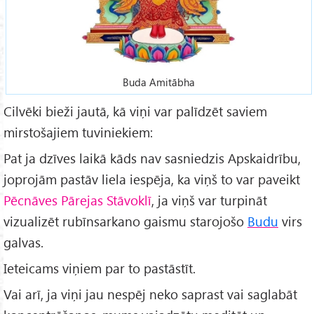
Buda Amitābha
Cilvēki bieži jautā, kā viņi var palīdzēt saviem
mirstošajiem tuviniekiem:
Pat ja dzīves laikā kāds nav sasniedzis Apskaidrību,
joprojām pastāv liela iespēja, ka viņš to var paveikt
Pēcnāves Pārejas Stāvoklī
, ja viņš var turpināt
vizualizēt rubīnsarkano gaismu starojošo
Budu
virs
galvas.
Ieteicams viņiem par to pastāstīt.
Vai arī, ja viņi jau nespēj neko saprast vai saglabāt