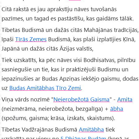
Citā rakstā es jau aprakstīju nāves tuvošanās
pazīmes, un tagad es pastāstīšu, kas gaidāms tālāk.
Tibetas Budismā un dažās citās Mahājānas tradīcijās,
īpaši
Tīrās Zemes
Budismā, kas plaši izplatījies Ķīnā,
Japānā un dažās citās Āzijas valstīs,
Tiek uzskatīts, ka pēc nāves visi Bodhisatvas, pilnību
sasniegušie un tie, kas ir praktizējuši Budismu un
iepazinušies ar Budas Apziņas iekšējo gaismu, dodas
uz
Budas Amitābhas Tīro Zemi
.
Viņa vārds nozīmē "
Neierobežotā Gaisma
" -
Amita
(neizmērāma, neierobežota, bezgalīga) +
ābha
(spožums, gaisma; krāsa, izskats, skaistums).
Tibetas Vadžrajānas Budismā
Amitābha
tiek
uzskatīta par vienu no
5 Dhjānas Budām
(kopā ar