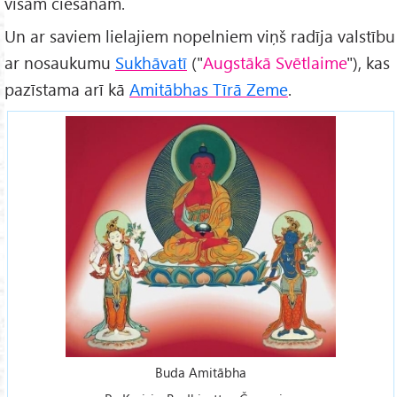
visām ciešanām.
Un ar saviem lielajiem nopelniem viņš radīja valstību
ar nosaukumu
Sukhāvatī
("
Augstākā Svētlaime
"), kas
pazīstama arī kā
Amitābhas Tīrā Zeme
.
Buda Amitābha