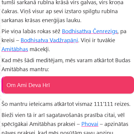
tumši sarkanā rubīna krāsā virs galvas, virs kroņa
čakras. Viņš visur ap sevi izstaro spilgtu rubīna
sarkanas krāsas enerģijas lauku.
Pie viņa labās rokas sēž
Bodhisattva Čenrezigs
, pa
kreisi –
Bodhisatva Vadžrapāņi
. Viņi ir tuvākie
Amitābhas
mācekļi.
Kad mēs šādi meditējam, mēs varam atkārtot Budas
Amitābhas mantru:
Om Ami Deva Hrī
Šo mantru ieteicams atkārtot vismaz 111'111 reizes.
Bieži vien tā ir arī sagatavošanās prasība citai, vēl
spēcīgākai Amitābhas praksei –
Phovai
– apzinātas
nāves praksei, kad mēs nosūtām savu apziņu