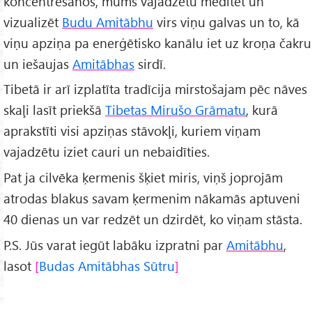
koncentrēšanos, mums vajadzētu meditēt un
vizualizēt
Budu Amitābhu
virs viņu galvas un to, kā
viņu apziņa pa enerģētisko kanālu iet uz kroņa čakru
un iešaujas
Amitābhas
sirdī.
Tibetā ir arī izplatīta tradīcija mirstošajam pēc nāves
skaļi lasīt priekšā
Tibetas Mirušo Grāmatu
, kurā
aprakstīti visi apziņas stāvokļi, kuriem viņam
vajadzētu iziet cauri un nebaidīties.
Pat ja cilvēka ķermenis šķiet miris, viņš joprojām
atrodas blakus savam ķermenim nākamās aptuveni
40 dienas un var redzēt un dzirdēt, ko viņam stāsta.
P.S. Jūs varat iegūt labāku izpratni par
Amitābhu
,
lasot
Budas Amitābhas Sūtru