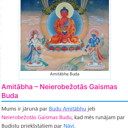
Amitābha Buda
Amitābha – Neierobežotās Gaismas
Buda
Mums ir jārunā par
Budu Amitābhu
jeb
Neierobežotās Gaismas Budu
, kad mēs runājam par
Budistu priekšstatiem par
Nāvi
.