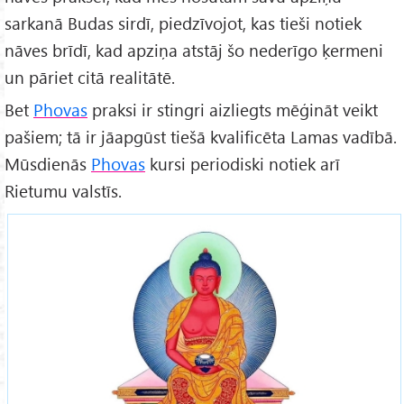
sarkanā Budas sirdī, piedzīvojot, kas tieši notiek
nāves brīdī, kad apziņa atstāj šo nederīgo ķermeni
un pāriet citā realitātē.
Bet
Phovas
praksi ir stingri aizliegts mēģināt veikt
pašiem; tā ir jāapgūst tiešā kvalificēta Lamas vadībā.
Mūsdienās
Phovas
kursi periodiski notiek arī
Rietumu valstīs.