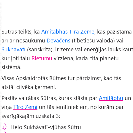
Sūtrās teikts, ka
Amitābhas Tīrā Zeme
, kas pazīstama
arī ar nosaukumu
Devačens
(tibetiešu valodā) vai
Sukhāvatī
(sanskritā), ir zeme vai enerģijas lauks kaut
kur ļoti tālu
Rietumu
virzienā, kādā citā planētu
sistēmā.
Visas Apskaidrotās Būtnes tur pārdzimst, kad tās
atstāj cilvēka ķermeni.
Pastāv vairākas Sūtras, kuras stāsta par
Amitābhu
un
viņa
Tīro Zemi
un tās iemītniekiem, no kurām par
svarīgākajām uzskata 3:
Lielo Sukhāvatī-vjūhas Sūtru