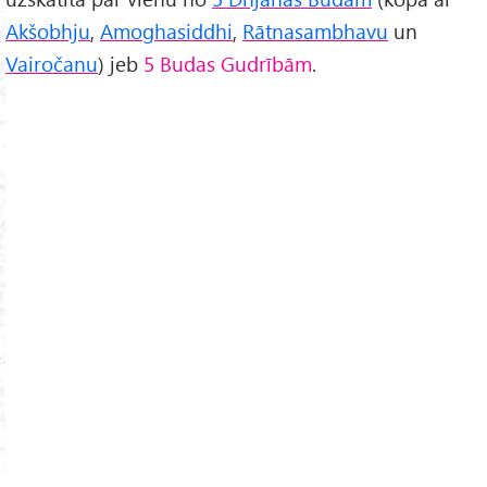
Akšobhju
,
Amoghasiddhi
,
Rātnasambhavu
un
Vairočanu
) jeb
5 Budas Gudrībām
.