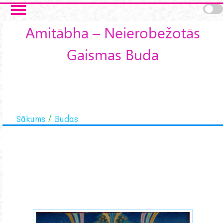
Skip to main content
Amitābha – Neierobežotās
Gaismas Buda
Sākums
Budas
amitabha-buddha.jpg