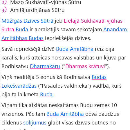
Mazo Sukhāvatī-vjūhas Sūtru
Amitājurdhjānas Sūtru
Mūžīgās Dzīves Sūtrā
jeb
Lielajā Sukhāvatī-vjūhas
Sūtrā
Buda
ir aprakstījis savam sekotājam
Ānandam
Amitābhas Budas
iepriekšējās dzīves.
Savā iepriekšējā dzīvē
Buda Amitābha
reiz bija
karalis, kurš atteicās no savas valstības un kļuva par
Bodhisatvu
Dharmakāru
("
Dharmas krātuvi
").
Viņš meditēja 5 eonus kā Bodhisatva
Budas
Lokešvarādžas
("Pasaules valdnieka") vadībā, kurš
bija tā laikmeta
Buda
.
Viņam tika atklātas neskaitāmas Budu zemes 10
virzienos. Pēc tam
Buda Amitābha
deva daudzus
cildenus
solījumus
glābt visas dzīvās būtnes no