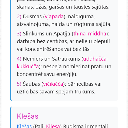
skaņas, ožas, garšas un taustes sajūtas.
2)
Dusmas (
vjāpāda
): naidīguma,
aizvainojuma, naida un rūgtuma sajūta.
3)
Slinkums un Apātija (
thīna-middha
):
darbība bez centības, ar nelielu piepūli
vai koncentrēšanos vai bez tās.
4)
Nemiers un Satraukums (
uddhačča-
kukkučča
): nespēja nomierināt prātu un
koncentrēt savu enerģiju.
5)
Šaubas (
vičikičča
): pārliecības vai
uzticības savām spējām trūkums.
Klešas
Klešas
(Pāḷi:
Kilesa
) Budismā ir mentāli