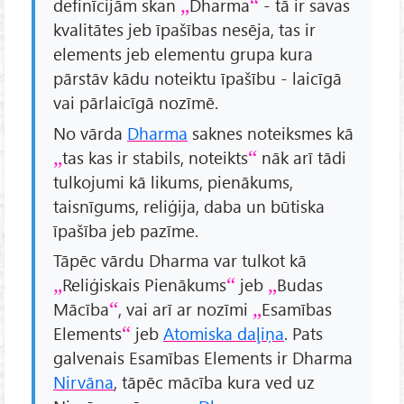
definīcijām skan
Dharma
- tā ir savas
kvalitātes jeb īpašības nesēja, tas ir
elements jeb elementu grupa kura
pārstāv kādu noteiktu īpašību - laicīgā
vai pārlaicīgā nozīmē.
No vārda
Dharma
saknes noteiksmes kā
tas kas ir stabils, noteikts
nāk arī tādi
tulkojumi kā likums, pienākums,
taisnīgums, reliģija, daba un būtiska
īpašība jeb pazīme.
Tāpēc vārdu Dharma var tulkot kā
Reliģiskais Pienākums
jeb
Budas
Mācība
, vai arī ar nozīmi
Esamības
Elements
jeb
Atomiska daļiņa
. Pats
galvenais Esamības Elements ir Dharma
Nirvāna
, tāpēc mācība kura ved uz