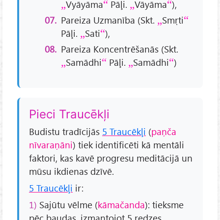
Vyāyāma
Pāļi.
Vāyāma
),
Pareiza Uzmanība (Skt.
Smṛti
Pāļi.
Sati
),
Pareiza Koncentrēšanās (Skt.
Samādhi
Pāļi.
Samādhi
)
Pieci Traucēkļi
Budistu tradīcijās
5 Traucēkļi
(
paņča
nīvaraņāni
) tiek identificēti kā mentāli
faktori, kas kavē progresu meditācijā un
mūsu ikdienas dzīvē.
5 Traucēkļi
ir:
1)
Sajūtu vēlme (
kāmačanda
): tieksme
pēc baudas, izmantojot 5 redzes,