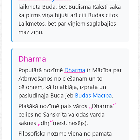
laikmeta Buda, bet Budisma Raksti saka
ka pirms viņa bijuši arī citi Budas citos
Laikmetos, bet par viņiem saglabājies
maz ziņu.
Dharma
Populārā nozīmē
Dharma
ir Mācība par
Atbrīvošanos no ciešanām un to
cēloņiem, kā to atklāja, izprata un
pasludināja Buda jeb
Budas Mācība
.
Plašākā nozīmē pats vārds
Dharma
cēlies no Sanskrita valodas vārda
saknes
dhṛ
(nest, nesējs).
Filosofiskā nozīmē viena no pamata