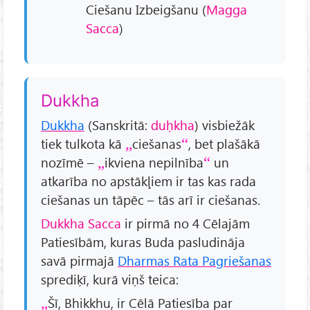
Ciešanu Izbeigšanu (
Magga
Sacca
)
Dukkha
Dukkha
(Sanskritā:
duḥkha
) visbiežāk
tiek tulkota kā
ciešanas
, bet plašākā
nozīmē –
ikviena nepilnība
un
atkarība no apstākļiem ir tas kas rada
ciešanas un tāpēc – tās arī ir ciešanas.
Dukkha Sacca
ir pirmā no 4 Cēlajām
Patiesībām, kuras Buda pasludināja
savā pirmajā
Dharmas Rata Pagriešanas
sprediķī, kurā viņš teica:
Šī, Bhikkhu, ir Cēlā Patiesība par