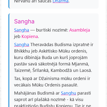
Nirvānu arī saucas
Dharma
.
Sangha
Sangha
— burtiski nozīmē:
Asambleja
jeb
Kopiena
.
Sangha
Theravādas Budisma izpratnē ir
Bhikkhu jeb Askētisko Mūku ordenis,
kuru dibināja Buda un kurš joprojām
pastāv savā sākotnējā formā Mjanmā,
Taizemē, Šrīlankā, Kambodžā un Laosā.
Tas, kopā ar Džainisma mūku ordeni ir
vecākais Mūku Ordenis pasaulē.
Mahājānas Budismā ar
Sanghu
parasti
saprot arī plašākā nozīmē - kā visu
praktizējošo Budistu Kopienu. Tie ir ne