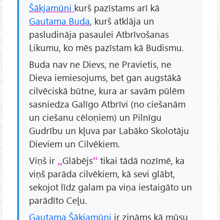
Šākjamūni
kurš pazīstams arī kā
Gautama Buda
, kurš atklāja un
pasludināja pasaulei Atbrīvošanas
Likumu, ko mēs pazīstam kā Budismu.
Buda nav ne Dievs, ne Pravietis, ne
Dieva iemiesojums, bet gan augstākā
cilvēciskā būtne, kura ar savām pūlēm
sasniedza Galīgo Atbrīvi (no ciešanām
un ciešanu cēloņiem) un Pilnīgu
Gudrību un kļuva par Labāko Skolotāju
Dieviem un Cilvēkiem.
Viņš ir
Glābējs
tikai tādā nozīmē, ka
viņš parāda cilvēkiem, kā sevi glābt,
sekojot līdz galam pa viņa iestaigāto un
parādīto Ceļu.
Gautama Šākjamūni
ir zināms kā mūsu