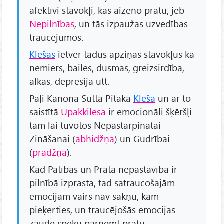
afektīvi stāvokļi, kas aizēno prātu, jeb
Nepilnības
, un tās izpaužas uzvedības
traucējumos.
Klešas
ietver tādus apziņas stāvokļus kā
nemiers, bailes, dusmas, greizsirdība,
alkas, depresija utt.
Pāḷi Kanona Sutta Pitakā
Kleša
un ar to
saistītā
Upakkilesa
ir emocionāli šķēršļi
tam lai tuvotos Nepastarpinātai
Zināšanai (
abhidžņa
) un Gudrībai
(
pradžņa
).
Kad Patības un Prāta nepastāvība ir
pilnībā izprasta, tad satraucošajām
emocijām vairs nav sakņu, kam
pieķerties, un traucējošās emocijas
zaudē spēku pārņemt prātu.