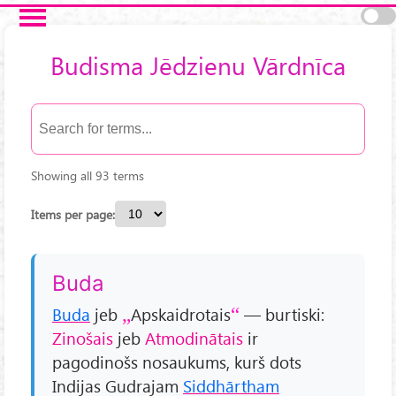
Skip to main content
Budisma Jēdzienu Vārdnīca
Showing all 93 terms
Items per page:
Buda
Buda
jeb
Apskaidrotais
— burtiski:
Zinošais
jeb
Atmodinātais
ir
pagodinošs nosaukums, kurš dots
Indijas Gudrajam
Siddhārtham