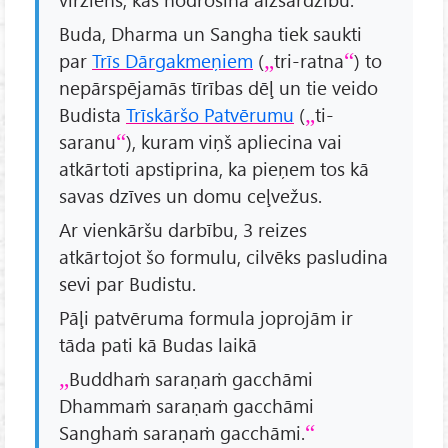
Buda, Dharma un Sangha tiek saukti
par
Trīs Dārgakmeņiem
(
tri-ratna
) to
nepārspējamās tīrības dēļ un tie veido
Budista
Trīskāršo Patvērumu
(
ti-
saranu
), kuram viņš apliecina vai
atkārtoti apstiprina, ka pieņem tos kā
savas dzīves un domu ceļvežus.
Ar vienkāršu darbību, 3 reizes
atkārtojot šo formulu, cilvēks pasludina
sevi par Budistu.
Pāļi patvēruma formula joprojām ir
tāda pati kā Budas laikā
Buddhaṁ saraṇaṁ gacchāmi
Dhammaṁ saraṇaṁ gacchāmi
Sanghaṁ saraṇaṁ gacchāmi.