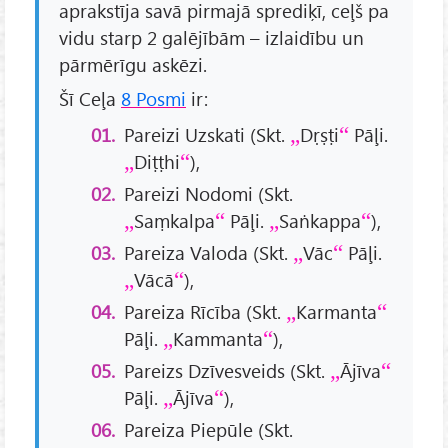
aprakstīja savā pirmajā sprediķī, ceļš pa
vidu starp 2 galējībām – izlaidību un
pārmērīgu askēzi.
Šī Ceļa
8 Posmi
ir:
Pareizi Uzskati (Skt.
Dṛṣṭi
Pāļi.
Diṭṭhi
),
Pareizi Nodomi (Skt.
Saṃkalpa
Pāļi.
Saṅkappa
),
Pareiza Valoda (Skt.
Vāc
Pāļi.
Vācā
),
Pareiza Rīcība (Skt.
Karmanta
Pāļi.
Kammanta
),
Pareizs Dzīvesveids (Skt.
Ājīva
Pāļi.
Ājīva
),
Pareiza Piepūle (Skt.