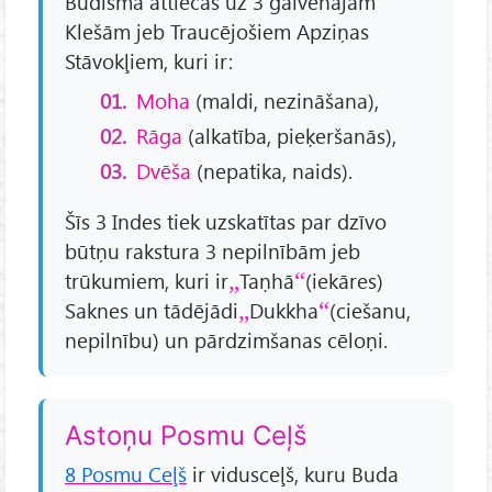
Budismā attiecas uz 3 galvenajām
Klešām jeb Traucējošiem Apziņas
Stāvokļiem, kuri ir:
Moha
(maldi, nezināšana),
Rāga
(alkatība, pieķeršanās),
Dvēša
(nepatika, naids).
Šīs 3 Indes tiek uzskatītas par dzīvo
būtņu rakstura 3 nepilnībām jeb
trūkumiem, kuri ir
Taṇhā
(iekāres)
Saknes un tādējādi
Dukkha
(ciešanu,
nepilnību) un pārdzimšanas cēloņi.
Astoņu Posmu Ceļš
8 Posmu Ceļš
ir vidusceļš, kuru Buda