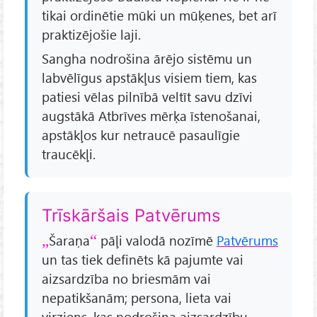
tikai ordinētie mūki un mūķenes, bet arī
praktizējošie laji.
Sangha nodrošina ārējo sistēmu un
labvēlīgus apstākļus visiem tiem, kas
patiesi vēlas pilnībā veltīt savu dzīvi
augstākā Atbrīves mērķa īstenošanai,
apstākļos kur netraucē pasaulīgie
traucēkļi.
Trīskāršais Patvērums
Šaraņa
pāļi valodā nozīmē
Patvērums
un tas tiek definēts kā pajumte vai
aizsardzība no briesmām vai
nepatikšanām; persona, lieta vai
virziens, kas nodrošina aizsardzību.