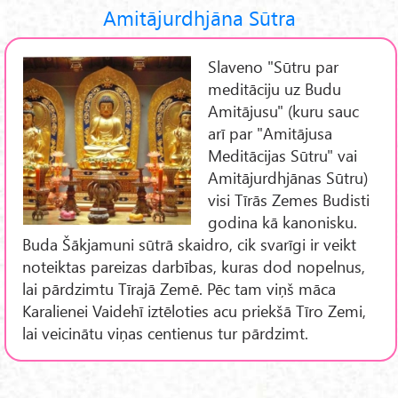
Amitājurdhjāna Sūtra
Slaveno "Sūtru par
meditāciju uz Budu
Amitājusu" (kuru sauc
arī par "Amitājusa
Meditācijas Sūtru" vai
Amitājurdhjānas Sūtru)
visi Tīrās Zemes Budisti
godina kā kanonisku.
Buda Šākjamuni sūtrā skaidro, cik svarīgi ir veikt
noteiktas pareizas darbības, kuras dod nopelnus,
lai pārdzimtu Tīrajā Zemē. Pēc tam viņš māca
Karalienei Vaidehī iztēloties acu priekšā Tīro Zemi,
lai veicinātu viņas centienus tur pārdzimt.