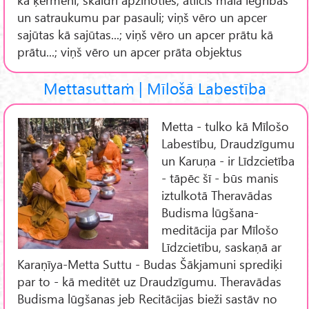
un satraukumu par pasauli; viņš vēro un apcer
sajūtas kā sajūtas...; viņš vēro un apcer prātu kā
prātu...; viņš vēro un apcer prāta objektus
Mettasuttaṁ | Mīlošā Labestība
Metta - tulko kā Mīlošo
Labestību, Draudzīgumu
un Karuņa - ir Līdzcietība
- tāpēc šī - būs manis
iztulkotā Theravādas
Budisma lūgšana-
meditācija par Mīlošo
Līdzcietību, saskaņā ar
Karaṇīya-Metta Suttu - Budas Šākjamuni sprediķi
par to - kā meditēt uz Draudzīgumu. Theravādas
Budisma lūgšanas jeb Recitācijas bieži sastāv no