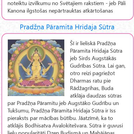
noteiktu izvilkumu no Svētajiem rakstiem - jeb Pāli
Kanona ilgstošas nepārtrauktas atkārtošanas
Pradžņa Pāramita Hridaja Sūtra
Šī ir lieliskā Pradžņa
Pāramita Hridaja Sūtra
jeb Sirds Augstākās
Gudrības Sūtra. Lai gan,
otro reizi pagriežot
Dharmas ratu pie
Rādžagrihas, Buda
atklāja daudzas sūtras
par Pradžņa Pāramitu jeb Augstāko Gudrību un
Tukšumu, Pradžņa Pāramita Hridaja Sūtra ir īss
pieraksts par mācības būtību. Jāatzīmē, ka to
atklājis Bodhisatva Avalokitešvara. Sūtra ir guvusi
lielu popularitāti Dzen Budismā un Mahājānas