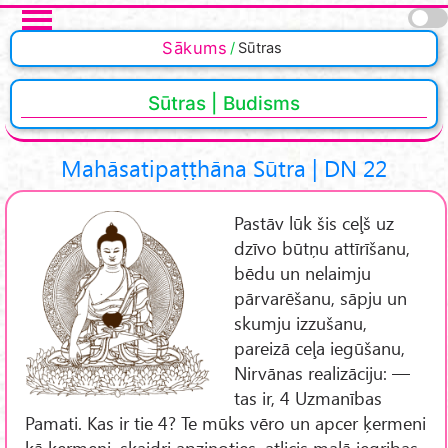
Skip to main content
Sākums
Sūtras
Sūtras | Budisms
Mahāsatipaṭṭhāna Sūtra | DN 22
Pastāv lūk šis ceļš uz
dzīvo būtņu attīrīšanu,
bēdu un nelaimju
pārvarēšanu, sāpju un
skumju izzušanu,
pareizā ceļa iegūšanu,
Nirvānas realizāciju: —
tas ir, 4 Uzmanības
Pamati. Kas ir tie 4? Te mūks vēro un apcer ķermeni
kā ķermeni, skaidri apzinoties, atlicis malā iegribas