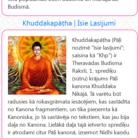
Budismā.
Khuddakapāṭha | Īsie Lasījumi
Khuddakapāṭha (Pāḷi
nozīmē "īsie lasījumi";
saīsina kā "Khp") ir
Theravādas Budisma
Raksti, 1. sprediķu
(sūtru) krājums Pāḷi
kanona Khuddaka
Nikājā. Tā varētu būt
radusies kā rokasgrāmata iesācējiem, kas sastādīta
no Kanona fragmentiem, un tika pieņemta kā
Kanoniska, jo tā sastāvēja no tekstiem, kas jau bija
daļa no Kanona. Lielākā daļa tajā ietverto sprediķu
ir atrodami citur Pāḷi kanonā, izņemot Nidhi kaņdu.