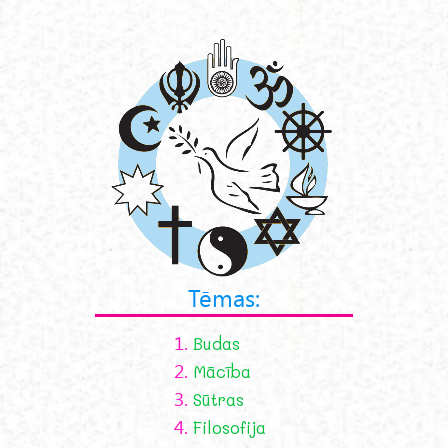
Tēmas:
1.
Budas
2.
Mācība
3.
Sūtras
4.
Filosofija