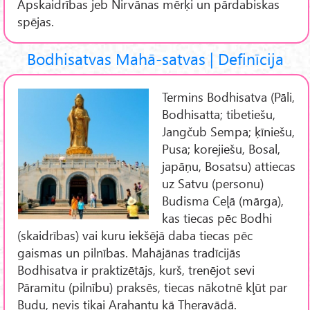
Apskaidrības jeb Nirvānas mērķi un pārdabiskas
spējas.
Bodhisatvas Mahā-satvas | Definīcija
Termins Bodhisatva (Pāli,
Bodhisatta; tibetiešu,
Jangčub Sempa; ķīniešu,
Pusa; korejiešu, Bosal,
japāņu, Bosatsu) attiecas
uz Satvu (personu)
Budisma Ceļā (mārga),
kas tiecas pēc Bodhi
(skaidrības) vai kuru iekšējā daba tiecas pēc
gaismas un pilnības. Mahājānas tradīcijās
Bodhisatva ir praktizētājs, kurš, trenējot sevi
Pāramitu (pilnību) praksēs, tiecas nākotnē kļūt par
Budu, nevis tikai Arahantu kā Theravādā.