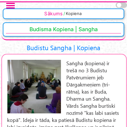
Skip to main content
Pages
Sākums
Kopiena
Budisma Kopiena | Sangha
Budistu Sangha | Kopiena
Saṅgha (kopiena) ir
trešā no 3 Budistu
Patvērumiem jeb
Dārgakmeņiem (tri-
rātna), kas ir Buda,
Dharma un Sangha.
Vārds Sangha burtiski
nozīmē "kas labi sasiets
kopā". Ideja ir tāda, ka patiesā Budistu kopiena ir
labi izveidota, imūna pret šķelšanos un ir pilnīgā