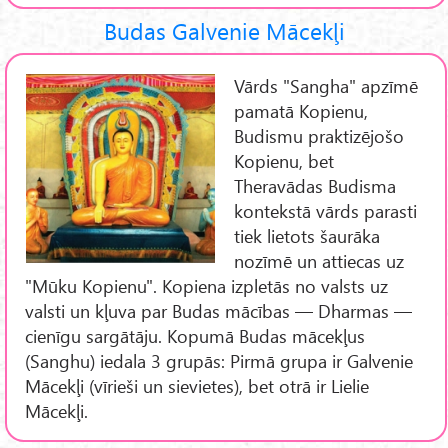
Budas Galvenie Mācekļi
Vārds "Sangha" apzīmē
pamatā Kopienu,
Budismu praktizējošo
Kopienu, bet
Theravādas Budisma
kontekstā vārds parasti
tiek lietots šaurāka
nozīmē un attiecas uz
"Mūku Kopienu". Kopiena izpletās no valsts uz
valsti un kļuva par Budas mācības — Dharmas —
cienīgu sargātāju. Kopumā Budas mācekļus
(Sanghu) iedala 3 grupās: Pirmā grupa ir Galvenie
Mācekļi (vīrieši un sievietes), bet otrā ir Lielie
Mācekļi.