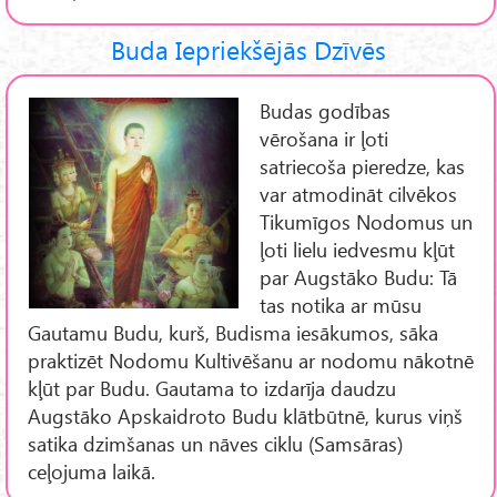
Buda Iepriekšējās Dzīvēs
Budas godības
vērošana ir ļoti
satriecoša pieredze, kas
var atmodināt cilvēkos
Tikumīgos Nodomus un
ļoti lielu iedvesmu kļūt
par Augstāko Budu: Tā
tas notika ar mūsu
Gautamu Budu, kurš, Budisma iesākumos, sāka
praktizēt Nodomu Kultivēšanu ar nodomu nākotnē
kļūt par Budu. Gautama to izdarīja daudzu
Augstāko Apskaidroto Budu klātbūtnē, kurus viņš
satika dzimšanas un nāves ciklu (Samsāras)
ceļojuma laikā.