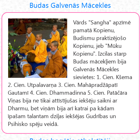
Budas Galvenās Mācekles
Vārds "Sangha" apzīmē
pamatā Kopienu,
Budismu praktizējošo
Kopienu, jeb "Mūku
Kopienu". Izcilas starp
Budas mācekļiem bija
Galvenās Mācekles
sievietes: 1. Cien. Kšema
2. Cien. Utpalavarņa 3. Cien. Mahāpradžāpatī
Gautamī 4. Cien. Dhammadinna 5. Cien. Patāčāra
Viņas bija ne tikai attīstījušas iekšēju saikni ar
Dharmu, bet viņām bija arī katrai pa kādam
īpašam talantam dziļas iekšējas Gudrības un
Psihisko spēju veidā.