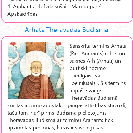
4. Arahants jeb Izdzisušais. Mācība par 4
Apskaidrības
Arhāts Theravādas Budismā
Sanskrita termins Arhāts
(Pāli, Arahants) cēlies no
saknes Arh (Arhati) un
burtiski nozīmē
"cienīgais" vai
"pelnījušais". Šis termins
ir īpaši svarīgs
Theravādas Budismā,
kur tas apzīmē augstāko garīgās attīstības stāvokli,
taču tam ir arī pirms-Budisma pielietojums.
Theravādas Budismā ar terminu Arahants tiek
apzīmētas personas, kuras ir sasniegušas