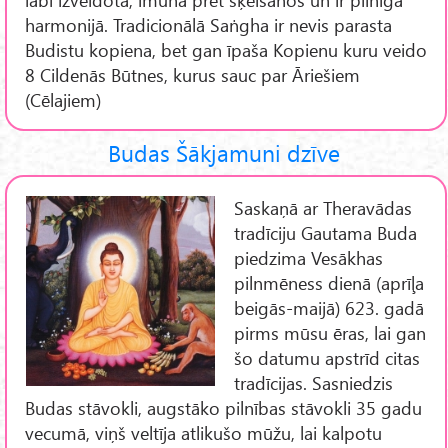
harmonijā. Tradicionālā Saṅgha ir nevis parasta
Budistu kopiena, bet gan īpaša Kopienu kuru veido
8 Cildenās Būtnes, kurus sauc par Āriešiem
(Cēlajiem)
Budas Šākjamuni dzīve
Saskaņā ar Theravādas
tradīciju Gautama Buda
piedzima Vesākhas
pilnmēness dienā (aprīļa
beigās-maijā) 623. gadā
pirms mūsu ēras, lai gan
šo datumu apstrīd citas
tradīcijas. Sasniedzis
Budas stāvokli, augstāko pilnības stāvokli 35 gadu
vecumā, viņš veltīja atlikušo mūžu, lai kalpotu