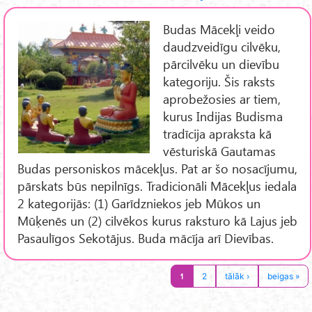
Budas Mācekļi veido
daudzveidīgu cilvēku,
pārcilvēku un dievību
kategoriju. Šis raksts
aprobežosies ar tiem,
kurus Indijas Budisma
tradīcija apraksta kā
vēsturiskā Gautamas
Budas personiskos mācekļus. Pat ar šo nosacījumu,
pārskats būs nepilnīgs. Tradicionāli Mācekļus iedala
2 kategorijās: (1) Garīdzniekos jeb Mūkos un
Mūķenēs un (2) cilvēkos kurus raksturo kā Lajus jeb
Pasaulīgos Sekotājus. Buda mācīja arī Dievības.
1
2
tālāk ›
beigas »