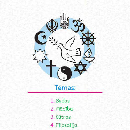
Tēmas:
1.
Budas
2.
Mācība
3.
Sūtras
4.
Filosofija