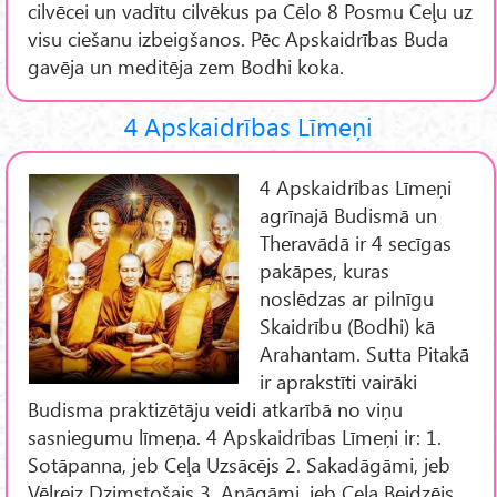
cilvēcei un vadītu cilvēkus pa Cēlo 8 Posmu Ceļu uz
visu ciešanu izbeigšanos. Pēc Apskaidrības Buda
gavēja un meditēja zem Bodhi koka.
4 Apskaidrības Līmeņi
4 Apskaidrības Līmeņi
agrīnajā Budismā un
Theravādā ir 4 secīgas
pakāpes, kuras
noslēdzas ar pilnīgu
Skaidrību (Bodhi) kā
Arahantam. Sutta Pitakā
ir aprakstīti vairāki
Budisma praktizētāju veidi atkarībā no viņu
sasniegumu līmeņa. 4 Apskaidrības Līmeņi ir: 1.
Sotāpanna, jeb Ceļa Uzsācējs 2. Sakadāgāmi, jeb
Vēlreiz Dzimstošais 3. Anāgāmi, jeb Ceļa Beidzējs