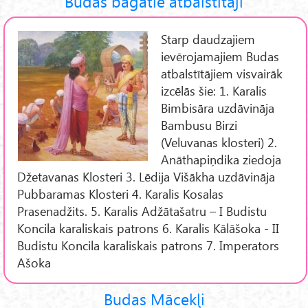
Budas bagātie atbalstītāji
Starp daudzajiem
ievērojamajiem Budas
atbalstītājiem visvairāk
izcēlās šie: 1. Karalis
Bimbisāra uzdāvināja
Bambusu Birzi
(Veluvanas klosteri) 2.
Anāthapiņdika ziedoja
Džetavanas Klosteri 3. Lēdija Višākha uzdāvināja
Pubbaramas Klosteri 4. Karalis Kosalas
Prasenadžits. 5. Karalis Adžātašatru – I Budistu
Koncila karaliskais patrons 6. Karalis Kālāšoka - II
Budistu Koncila karaliskais patrons 7. Imperators
Ašoka
Budas Mācekļi