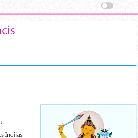
cis
manjushri-10.jpg
u.
s Indijas