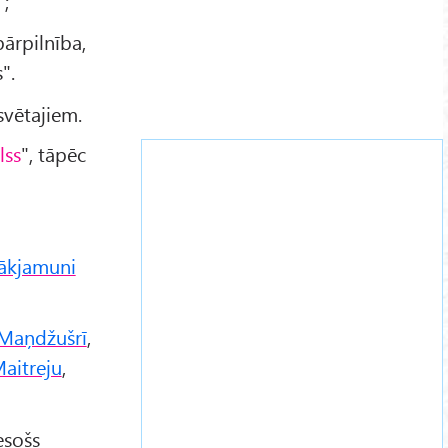
";
ārpilnība,
".
svētajiem.
lss
", tāpēc
ākjamuni
Maņdžušrī
,
aitreju
,
esošs