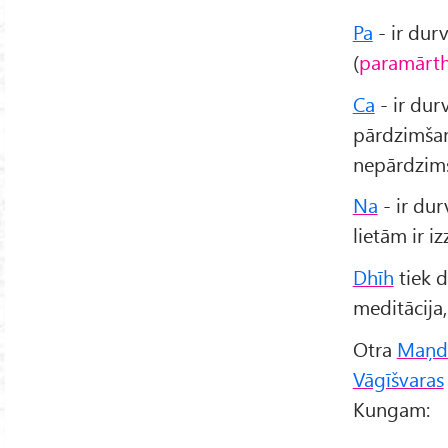
Pa
- ir durv
(
paramārt
Ca
- ir dur
pārdzimšan
nepārdzims
Na
- ir dur
lietām ir i
Dhīh
tiek d
meditācija,
Otra
Maņdž
Vāgīšvaras
Kungam: