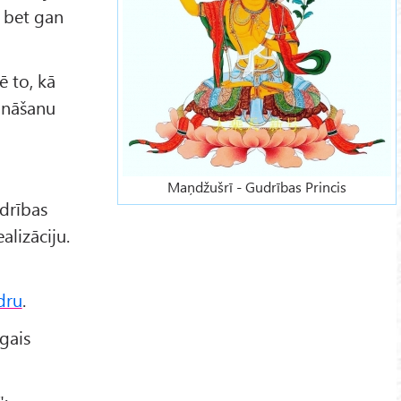
, bet gan
ē to, kā
zināšanu
Maņdžušrī - Gudrības Princis
udrības
alizāciju.
o
dru
.
gais