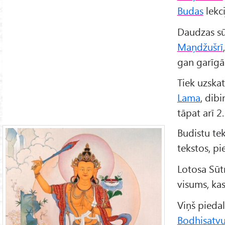
Budas
lekci
Daudzas sūt
Maņdžušrī
gan garīgā
Tiek uzska
Lama
, dib
tāpat arī 2
Budistu te
tekstos, p
Lotosa Sūtr
visums, kas
Viņš piedal
Bodhisatv