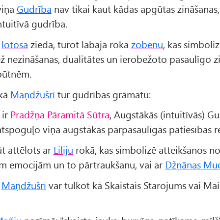
 viņa
Gudrība
nav tikai kaut kādas apgūtas zināšanas
tuitīvā gudrība.
z
lotosa
zieda, turot labajā rokā
zobenu
, kas simboliz
ež nezināšanas, dualitātes un ierobežoto pasaulīgo 
būtnēm.
okā
Maņdžušrī
tur gudrības grāmatu:
 ir
Pradžņa Pāramitā Sūtra
, Augstākās (intuitīvās) G
atspoguļo viņa augstākās pārpasaulīgās patiesības re
t attēlots ar
Liliju
rokā, kas simbolizē atteikšanos n
m emocijām un to pārtraukšanu, vai ar
Džņānas Mu
u
Maņdžušrī
var tulkot kā Skaistais Starojums vai Mai