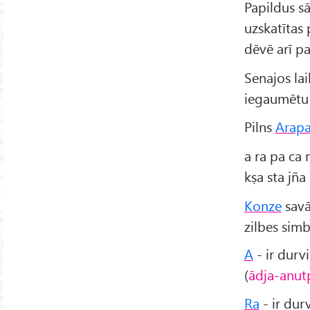
Papildus s
uzskatītas
dēvē arī p
Senajos lai
iegaumēt
Pilns
Arapa
a ra pa ca 
kṣa sta jña
Konze
sav
zilbes simb
A
- ir durvi
(
ādja-anut
Ra
- ir durv