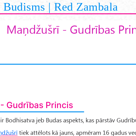
Budisms | Red Zambala
Maņdžušrī - Gudrības Prin
- Gudrības Princis
ir Bodhisatva jeb Budas aspekts, kas pārstāv Gudrīb
džušrī
tiek attēlots kā jauns, apmēram 16 gadus vec