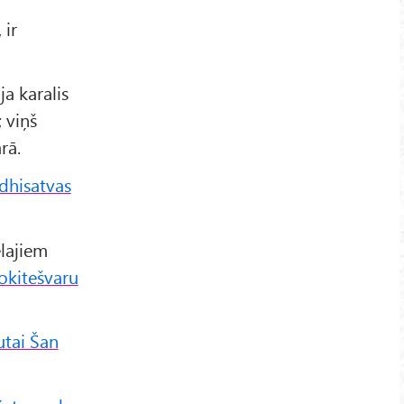
 ir
ja karalis
; viņš
rā.
dhisatvas
elajiem
okitešvaru
utai Šan