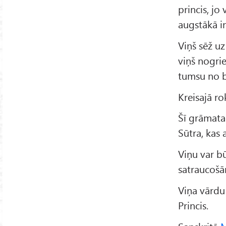
princis, jo
augstākā in
Viņš sēž u
viņš nogri
tumsu no 
Kreisajā r
Šī grāmata
Sūtra, kas 
Viņu var bū
satraucošā
Viņa vārd
Princis.