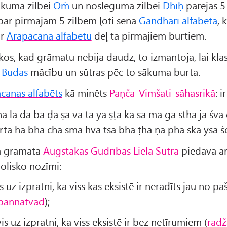
ākuma zilbei
Oṁ
un noslēguma zilbei
Dhīḥ
pārējās 5 
 par pirmajām 5 zilbēm ļoti senā
Gāndhārī alfabētā
, 
ar
Arapacana alfabētu
dēļ tā pirmajiem burtiem.
kos, kad grāmatu nebija daudz, to izmantoja, lai klas
u
Budas
mācību un sūtras pēc to sākuma burta.
canas alfabēts
kā minēts
Paņča-Vimšati-sāhasrikā
: ir
na la da ba ḍa ṣa va ta ya ṣṭa ka sa ma ga stha ja śva
 rta ha bha cha sma hva tsa bha ṭha ṇa pha ska ysa ś
ā grāmatā
Augstākās Gudrības Lielā Sūtra
piedāvā ar
olisko nozīmi:
s uz izpratni, ka viss kas eksistē ir neradīts jau no 
pannatvād
);
is uz izpratni, ka viss eksistē ir bez netīrumiem (
radž