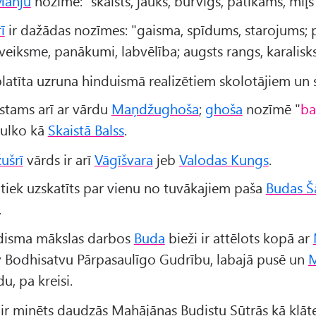
añju
nozīmē: "skaists, jauks, burvīgs, patīkams, mīļš
ī
ir dažādas nozīmes: "gaisma, spīdums, starojums; p
 veiksme, panākumi, labvēlība; augsts rangs, karalisks
zplatīta uzruna hinduismā realizētiem skolotājiem un 
īstams arī ar vārdu
Maņdžughoša
;
ghoša
nozīmē "
ba
tulko kā
Skaistā Balss
.
ušrī
vārds ir arī
Vāgīšvara
jeb
Valodas Kungs
.
tiek uzskatīts par vienu no tuvākajiem paša
Budas Š
.
disma mākslas darbos
Buda
bieži ir attēlots kopā ar
v Bodhisatvu Pārpasaulīgo Gudrību, labajā pusē un
M
, pa kreisi.
ir minēts daudzās Mahājānas Budistu Sūtrās kā klāt