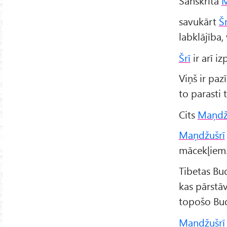
Sanskritā
M
savukārt
Šr
labklājība,
Šrī
ir arī i
Viņš ir paz
to parasti 
Cits
Maņdž
Maņdžušrī
mācekļiem
Tibetas Bu
kas pārstā
topošo Budu
Maņdžušrī