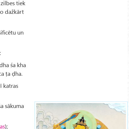
zilbes tiek
ko dažkārt
ificētu un
:
 dha śa kha
ca ṭa ḍha.
ī katras
paša sākuma
as
);