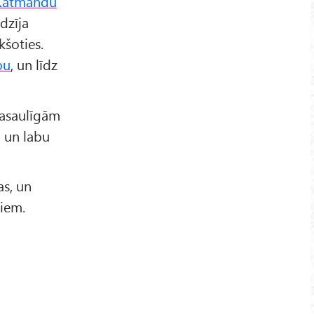
Katmandu
dzīja
kšoties.
pu
, un līdz
pasaulīgām
u un labu
as, un
iem.