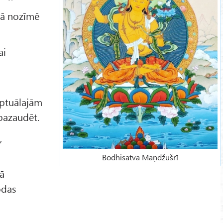
ajā nozīmē
ai
eptuālajām
 pazaudēt.
,
Bodhisatva Maņdžušrī
kā
odas