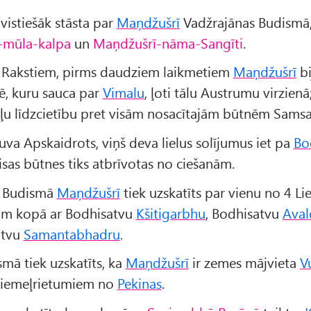
 vistiešāk stāsta par
Maņdžušrī
Vadžrajānas Budismā,
-mūla-kalpa
un
Maņdžušrī-nāma-Sangīti
.
 Rakstiem, pirms daudziem laikmetiem
Maņdžušrī
bi
, kuru sauca par
Vimalu
, ļoti tālu Austrumu virzienā
ziļu līdzcietību pret visām nosacītajām būtnēm Samsa
uva Apskaidrots, viņš deva lielus solījumus iet pa
Bo
 visas būtnes tiks atbrīvotas no ciešanām.
 Budismā
Maņdžušrī
tiek uzskatīts par vienu no 4 Li
ām kopā ar Bodhisatvu
Kšitigarbhu
, Bodhisatvu
Aval
atvu
Samantabhadru
.
mā tiek uzskatīts, ka
Maņdžušrī
ir zemes mājvieta
V
ziemeļrietumiem no
Pekinas
.