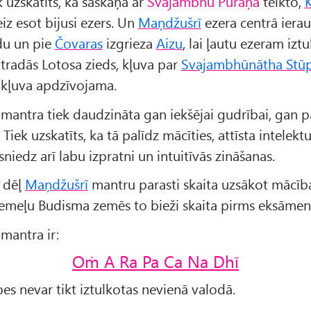
k uzskatīts, ka saskaņā ar
Svajambhū Purāņā
teikto,
iz esot bijusi ezers. Un
Maņdžušrī
ezera centrā ierau
du un pie
Čovaras
izgrieza
Aizu
, lai ļautu ezeram iztu
atradās Lotosa zieds, kļuva par
Svajambhūnātha Stū
a kļuva apdzīvojama.
mantra tiek daudzināta gan iekšējai gudrībai, gan 
Tiek uzskatīts, ka tā palīdz mācīties, attīsta intelekt
sniedz arī labu izpratni un intuitīvās zināšanas.
 dēļ
Maņdžušrī
mantru parasti skaita uzsākot mācīb
iemeļu Budisma zemēs to bieži skaita pirms eksāmen
mantra ir:
Oṁ A Ra Pa Ca Na Dhī
es nevar tikt iztulkotas nevienā valodā.