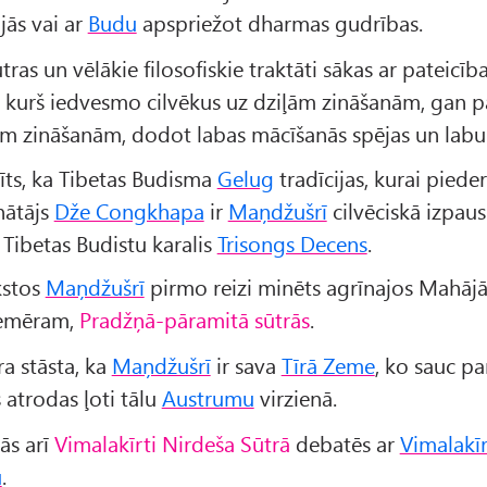
jās vai ar
Budu
apspriežot dharmas gudrības.
ras un vēlākie filosofiskie traktāti sākas ar pateicī
, kurš iedvesmo cilvēkus uz dziļām zināšanām, gan 
m zināšanām, dodot labas mācīšanās spējas un labu
tīts, ka Tibetas Budisma
Gelug
tradīcijas, kurai pieder
inātājs
Dže Congkhapa
ir
Maņdžušrī
cilvēciskā izpau
. Tibetas Budistu karalis
Trisongs Decens
.
kstos
Maņdžušrī
pirmo reizi minēts agrīnajos Mahāj
iemēram,
Pradžņā-pāramitā sūtrās
.
a stāsta, ka
Maņdžušrī
ir sava
Tīrā Zeme
, ko sauc p
 atrodas ļoti tālu
Austrumu
virzienā.
ās arī
Vimalakīrti Nirdeša Sūtrā
debatēs ar
Vimalakīr
u
.