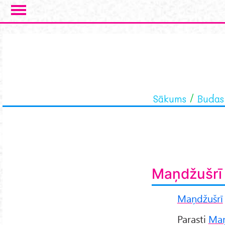
Skip to main content
Sākums
Budas
Maņdžušrī 
Maņdžušrī
Parasti
Maņ