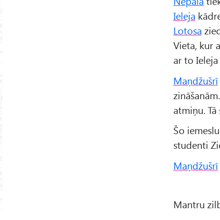
Nepālā
tie
Ieleja
kādre
Lotosa
zie
Vieta, kur 
ar to Ielej
Maņdžušrī
zināšanām. 
atmiņu. Tā 
Šo iemeslu
studenti Z
Maņdžušrī
Mantru zilb