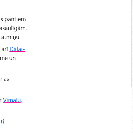
bas pantiem
pasaulīgām,
 atmiņu.
 arī
Dalai-
sme un
ānas
ar
Vimalu
,
ti