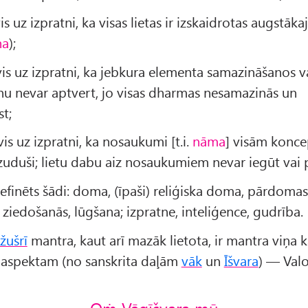
is uz izpratni, ka visas lietas ir izskaidrotas augstāk
ha
);
vis uz izpratni, ka jebkura elementa samazināšanos v
u nevar aptvert, jo visas dharmas nesamazinās un
t;
vis uz izpratni, ka nosaukumi [t.i.
nāma
] visām konc
zzuduši; lietu dabu aiz nosaukumiem nevar iegūt vai
efinēts šādi: doma, (īpaši) reliģiska doma, pārdomas
 ziedošanās, lūgšana; izpratne, inteliģence, gudrība.
ušrī
mantra, kaut arī mazāk lietota, ir mantra viņa 
aspektam (no sanskrita daļām
vāk
un
Īšvara
) — Val
Oṁ Vāgīšvara mū