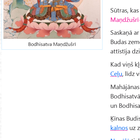
Sūtras, kas
Maņdžušrī
Saskaņā ar
Budas zemē
Bodhisatva Maņdžušrī
attīstīja d
Kad viņš kļ
Ceļu
, līdz
Mahājānas
Bodhisatv
un Bodhis
Ķīnas Budis
kalnos
uz 