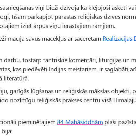
sasniegšanas viņi bieži dzīvoja kā klejojoši askēti va
jogi, tīšām pārkāpjot parastās reliģiskās dzīves normas
tajiem iziet ārpus viņu ierastajiem rāmjiem.
eži mācīja savus mācekļus ar sacerētām
Realizācijas
 darbu, tostarp tantriskie komentāri, liturģijas un m
as, kas piedēvēti Indijas meistariem, ir saglabāti ar
 literatūrā.
ju, garīgās lūgšanas un reliģiskās mākslas objekti, p
ido nozīmīgu reliģiskās prakses centru visā Himalaj
icionāli pieminētajiem
84 Mahāsiddhām
plaši pazīs
bija: