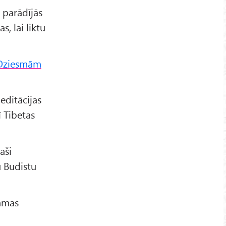
i parādījās
, lai liktu
 Dziesmām
editācijas
ī Tibetas
aši
u Budistu
tamas