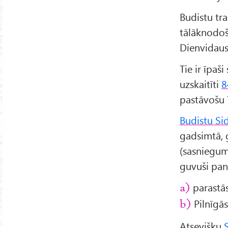
Budistu tra
tālāknodoš
Dienvidaus
Tie ir īpaši
uzskaitīti
8
pastāvošu T
Budistu Si
gadsimtā, 
(sasniegumi
guvuši pan
parastās
a)
Pilnīgās
b)
Atsevišķu