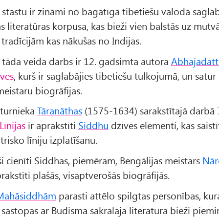
 stāstu ir zināmi no bagātīgā tibetiešu valodā sagla
s literatūras korpusa, kas bieži vien balstās uz mut
 tradīcijām kas nākušas no Indijas.
 tāda veida darbs ir 12. gadsimta autora
Abhajadatt
ves
, kurš ir saglabājies tibetiešu tulkojumā, un satu
eistaru biogrāfijas.
sturnieka
Tāranāthas
(1575-1634) sarakstītajā darbā
Līnijas
ir aprakstīti
Siddhu
dzīves elementi, kas saistīt
trisko līniju izplatīšanu.
ši cienīti Siddhas, piemēram, Bengālijas meistars
Nār
prakstīti plašās, visaptverošās biogrāfijās.
Mahāsiddhām
parasti attēlo spilgtas personības, kur
 sastopas ar Budisma sakrālajā literatūrā bieži piem