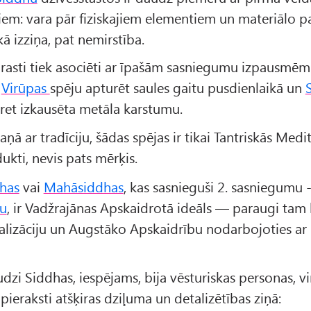
em: vara pār fiziskajiem elementiem un materiālo pa
kā izziņa, pat nemirstība.
rasti tiek asociēti ar īpašām sasniegumu izpausmēm
,
Virūpas
spēju apturēt saules gaitu pusdienlaikā un
pret izkausēta metāla karstumu.
ņā ar tradīciju, šādas spējas ir tikai Tantriskās Medit
kti, nevis pats mērķis.
has
vai
Mahāsiddhas
, kas sasnieguši 2. sasniegumu 
bu
, ir Vadžrajānas Apskaidrotā ideāls — paraugi tam 
ealizāciju un Augstāko Apskaidrību nodarbojoties ar
dzi Siddhas, iespējams, bija vēsturiskas personas, v
ieraksti atšķiras dziļuma un detalizētības ziņā: