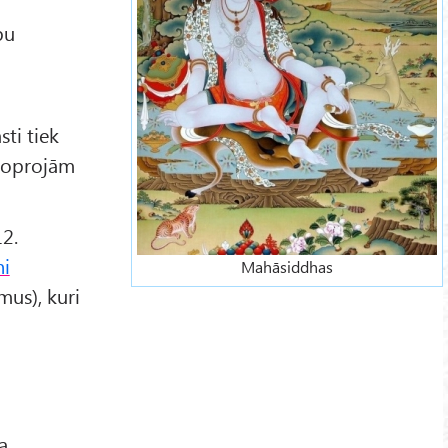
bu
sti tiek
 joprojām
12.
hi
Mahāsiddhas
mus), kuri
a