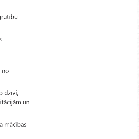
grūtību
s
ā no
o dzīvi,
ditācijām un
ma mācības