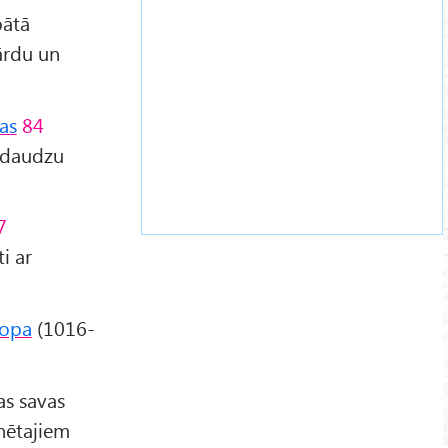
bātā
vārdu un
as
84
r daudzu
7
i ar
opa
(1016-
as savas
inētajiem