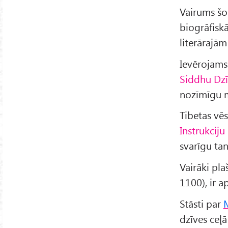
Vairums šo
biogrāfiskā
literārajām
Ievērojams
Siddhu Dzī
nozīmīgu m
Tibetas vē
Instrukciju 
svarīgu tan
Vairāki pla
1100), ir a
Stāsti par
dzīves ceļā