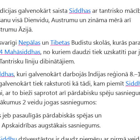
dīcijas galvenokārt saista
Siddhas
ar tantrisko mācī
anu visā Dienvidu, Austrumu un zināma mērā arī
trumu Āzijā.
 svarīgi
Nepālas
un
Tibetas
Budistu skolās, kurās para
4 Mahāsiddhas
, no kuriem daudzi tiek uzskatīti par
antrisku līniju dibinātājiem.
ddhas
, kuri galvenokārt darbojās Indijas reģionā 8.–
galvenokārt tiek raksturoti kā tādi, kam piemīt
Sidd
, ar to bieži saprotot arī pārdabisku spēju sasniegu
ākumus 2 veidu jogas sasniegumos:
 jeb pasaulīgās pārdabiskās spējas un
 Apskaidrības augstākais sasniegums.
Siddhu
dzīvesstāstos ir daudz piemēru ar pirmā veid