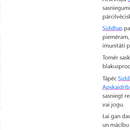
sasniegumi
pārcilvēcis
Siddhas
pa
piemēram
imunitāti 
Tomēr saska
blakusprodu
Tāpēc
Sidd
Apskaidrī
sasniegt r
vai jogu.
Lai gan dau
un mācību p