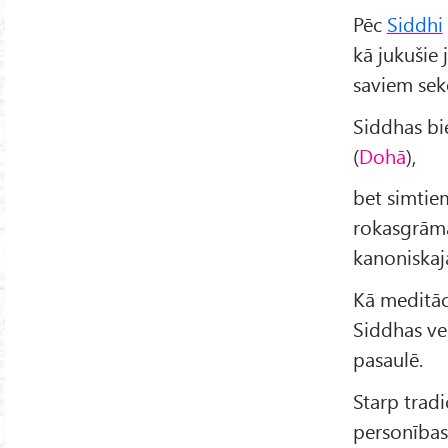
Pēc
Siddhi
kā jukušie 
saviem seko
Siddhas bi
(
Dohā
),
bet simtiem
rokasgrāmat
kanoniskajā
Kā meditāci
Siddhas ve
pasaulē.
Starp trad
personības 