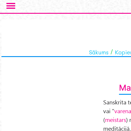
Skip to main content
Sākums
Kopie
Ma
Sanskrita 
vai "
varena
(
meistars
) 
meditācijā.