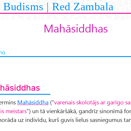
Budisms | Red Zambala
Mahāsiddhas
na
hāsiddhas
termins
Mahāsiddha
("
varenais skolotājs ar garīgo 
is meistars
") un tā vienkāršākā, gandrīz sinonīmā f
norāda uz indivīdu, kurš guvis lielus sasniegumus tan