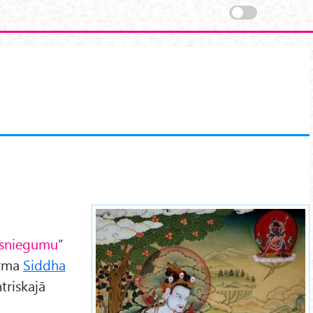
mahasiddhas.jpg
sasniegumu
”
orma
Siddha
triskajā