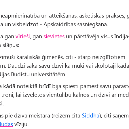
–
neapmierinātība un atteikšanās, askētiskas prakses, 
a un visbeidzot - Apskaidrības sasniegšana.
ja gan
vīrieši
, gan
sievietes
un pārstāvēja visus Indija
 slāņus:
zimuši karaliskās ģimenēs, citi - starp neizglītotiem
em. Daudzi sāka savu dzīvi kā mūki vai skolotāji kād
dijas Budistu universitātēm.
a kādā noteiktā brīdī bija spiesti pamest savu parast
i troni, lai izvēlētos vientulību kalnos un dzīvi ar me
i.
s pie dzīva meistara (reizēm cita
Siddha
), citi saņē
Budas
vīziju.