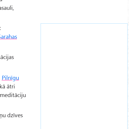
sauli,
:
Sarahas
ācijas
-
Pilnīgu
kā ātri
 meditāciju
iņu dzīves