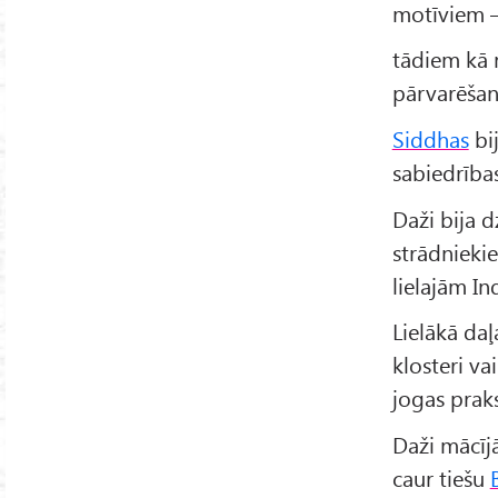
motīviem 
tādiem kā 
pārvarēšan
Siddhas
bi
sabiedrības
Daži bija d
strādnieki
lielajām In
Lielākā daļ
klosteri va
jogas praks
Daži mācījā
caur tiešu