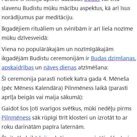
slavenu Budistu mūku mācību aspektus, kā arī īsus
norādījumus par meditāciju.
Ikgadējiem rituāliem un svinībām ir arī liela nozīme
mūku dzīvesveidā:
Viena no populārākajām un nozīmīgākajām
ikgadējām Budistu ceremonijām ir
Budas dzimšanas
,
apskaidrības
un
nāves dienas
atzīmēšana:
Šī ceremonija parasti notiek katra gada 4. Mēneša
(pēc Mēness Kalendāra) Pilnmēness laikā (parasti
aprīļa beigās vai maija sākumā):
Gaidot šos ļoti svarīgos svētkus, mūki nedēļu pirms
Pilnmēness
sāk rūpīgi tīrīt klosteri un izrotāt to ar
roku darinātām papīra laternām.