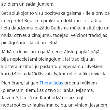
strīdiem un sadalījumiem.
Bet aplūkojot to visu pozitīvākā gaismā - liela brīvība
interpretēt Budisma praksi un doktrīnu - ir radījusi
lielu daudzumu dažādu Budisma mūku institūciju un
mūku dzīves aicinājumu, tādējādi veicinot tradīcijas
pielāgošanos laikā un telpā.
Tā kā ordenis laika gaitā ģeogrāfiski paplašinājās,
bija nepieciešami pielāgojumi, lai tradīciju un
klostera institūciju padarītu pieņemamu cilvēkiem,
kuri dzīvoja dažādās valstīs, kur reliģija tika ieviesta:
Piemēram, lai gan
Theravādas
ordeņa mūkiem
(piemēram, tiem, kas dzīvo Šrīlankā, Mjanmā,
Taizemē, Laosā un Kambodžā) ir aizliegts
nodarboties ar lauksaimniecību, un viņiem jāsaņem