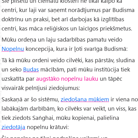
Šie pilsētu un ciematu klosteri ne tikai kalpo kā
centri, kur laji var saņemt norādījumus par Budisma
doktrīnu un praksi, bet arī darbojas kā izglītības
centri, kas māca reliģiskos un laicīgos priekšmetus.
Mūku ordeņa un laju sadarbības pamatu veido
Nopelnu
koncepcija, kura ir ļoti svarīga Budismā:
Tā kā mūku ordeni veido cilvēki, kas pārstāv, sludina
un seko
Budas
mācībām, pati mūku institūcija tiek
uzskatīta par
augstāko nopelnu lauku
un tāpēc
visvairāk pelnījusi ziedojumus:
Saskaņā ar šo sistēmu,
ziedošana mūkiem
ir viena no
labākajām darbībām, ko cilvēks var veikt, un viss, kas
tiek ziedots Saṅghai, mūku kopienai, palielina
ziedotāja
nopelnu krātuvi: