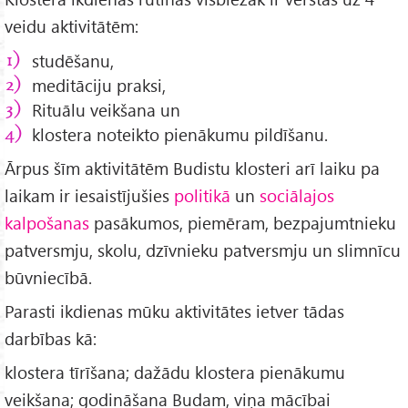
veidu aktivitātēm:
studēšanu,
meditāciju praksi,
Rituālu veikšana un
klostera noteikto pienākumu pildīšanu.
Ārpus šīm aktivitātēm Budistu klosteri arī laiku pa
laikam ir iesaistījušies
politikā
un
sociālajos
kalpošanas
pasākumos, piemēram, bezpajumtnieku
patversmju, skolu, dzīvnieku patversmju un slimnīcu
būvniecībā.
Parasti ikdienas mūku aktivitātes ietver tādas
darbības kā:
klostera tīrīšana; dažādu klostera pienākumu
veikšana; godināšana Budam, viņa mācībai