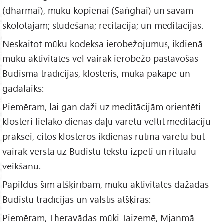
(dharmai), mūku kopienai (Saṅghai) un savam
skolotājam; studēšana; recitācija; un meditācijas.
Neskaitot mūku kodeksa ierobežojumus, ikdienā
mūku aktivitātes vēl vairāk ierobežo pastāvošās
Budisma tradīcijas, klosteris, mūka pakāpe un
gadalaiks:
Piemēram, lai gan daži uz meditācijām orientēti
klosteri lielāko dienas daļu varētu veltīt meditāciju
praksei, citos klosteros ikdienas rutīna varētu būt
vairāk vērsta uz Budistu tekstu izpēti un rituālu
veikšanu.
Papildus šīm atšķirībām, mūku aktivitātes dažādās
Budistu tradīcijās un valstīs atšķiras:
Piemēram, Theravādas mūki Taizemē, Mjanmā