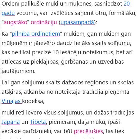
Ordenī palikušie mūki un mūķenes, sasniedzot
20
gadu
vecumu, var izvēlēties saņemt otru, formālāku,
"
augstāko
"
ordināciju
(
upasampadā
):
Kā "
pilnībā ordinētiem
" mūkiem, gan mūkiem gan
mūķenēm ir jāievēro daudz lielāks skaits solījumu,
kas ne tikai precizē 10 iesācēju noteikumus, bet arī
attiecas uz pieklājības, ģērbšanās un uzvedības
jautājumiem.
Lai gan solījumu skaits dažādos reģionos un skolās
atšķiras, atkarībā no noteiktajā tradīcijā pieņemtā
Vinajas
kodeksa,
mūki reti ievēro visus solījumus, un dažās tradīcijās
Japānā
un
Tibetā
, piemēram, daļa mūku, īpaši
vecākie garīdznieki, var būt
precējušies
, tas tiek