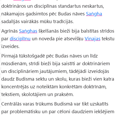
doktrināros un disciplīnas standartus neskartus,
nākamajos gadsimtos pēc Budas nāves
Saṅgha
sadalījās vairākās mūku tradīcijās.
Agrīnās
Saṅghas
šķelšanās bieži bija balstītas strīdos
par
disciplīnu
un noveda pie atsevišķu
Vinajas
tekstu
izveides.
Pirmajā tūkstošgadē pēc Budas nāves un līdz
mūsdienām, strīdi bieži bija saistīti ar doktrināriem
un disciplināriem jautājumiem, tādējādi izveidojās
daudz Budisma sektu un skolu, kuras bieži vien katra
koncentrējās uz noteiktām konkrētām doktrīnām,
tekstiem, skolotājiem un praksēm.
Centrālās varas trūkums Budismā var tikt uzskatīts
par problemātisku un par cēloni daudziem iekšējiem