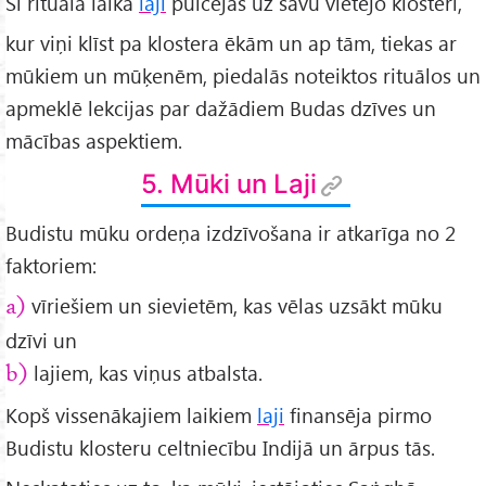
Šī rituāla laikā
laji
pulcējas uz savu vietējo klosteri,
kur viņi klīst pa klostera ēkām un ap tām, tiekas ar
mūkiem un mūķenēm, piedalās noteiktos rituālos un
apmeklē lekcijas par dažādiem Budas dzīves un
mācības aspektiem.
5. Mūki un Laji
Budistu mūku ordeņa izdzīvošana ir atkarīga no 2
faktoriem:
vīriešiem un sievietēm, kas vēlas uzsākt mūku
a)
dzīvi un
lajiem, kas viņus atbalsta.
b)
Kopš vissenākajiem laikiem
laji
finansēja pirmo
Budistu klosteru celtniecību Indijā un ārpus tās.