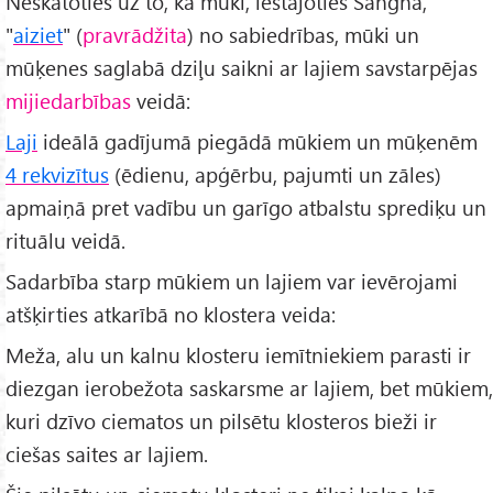
Neskatoties uz to, ka mūki, iestājoties Saṅghā,
"
aiziet
" (
pravrādžita
) no sabiedrības, mūki un
mūķenes saglabā dziļu saikni ar lajiem savstarpējas
mijiedarbības
veidā:
Laji
ideālā gadījumā piegādā mūkiem un mūķenēm
4 rekvizītus
(ēdienu, apģērbu, pajumti un zāles)
apmaiņā pret vadību un garīgo atbalstu sprediķu un
rituālu veidā.
Sadarbība starp mūkiem un lajiem var ievērojami
atšķirties atkarībā no klostera veida:
Meža, alu un kalnu klosteru iemītniekiem parasti ir
diezgan ierobežota saskarsme ar lajiem, bet mūkiem,
kuri dzīvo ciematos un pilsētu klosteros bieži ir
ciešas saites ar lajiem.