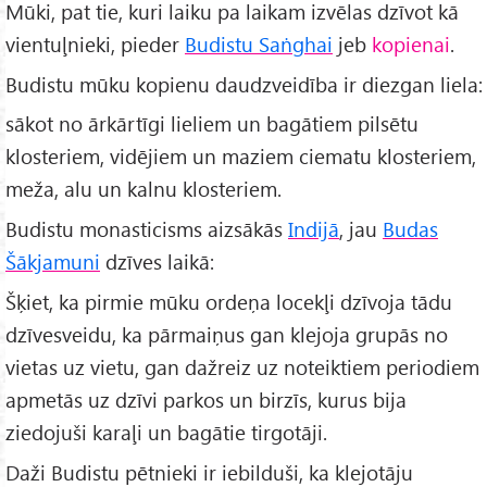
Mūki, pat tie, kuri laiku pa laikam izvēlas dzīvot kā
vientuļnieki, pieder
Budistu Saṅghai
jeb
kopienai
.
Budistu mūku kopienu daudzveidība ir diezgan liela:
sākot no ārkārtīgi lieliem un bagātiem pilsētu
klosteriem, vidējiem un maziem ciematu klosteriem,
meža, alu un kalnu klosteriem.
Budistu monasticisms aizsākās
Indijā
, jau
Budas
Šākjamuni
dzīves laikā:
Šķiet, ka pirmie mūku ordeņa locekļi dzīvoja tādu
dzīvesveidu, ka pārmaiņus gan klejoja grupās no
vietas uz vietu, gan dažreiz uz noteiktiem periodiem
apmetās uz dzīvi parkos un birzīs, kurus bija
ziedojuši karaļi un bagātie tirgotāji.
Daži Budistu pētnieki ir iebilduši, ka klejotāju