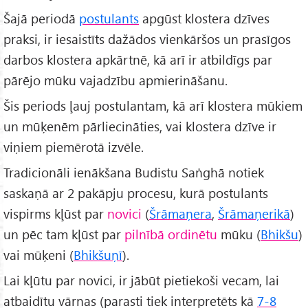
Šajā periodā
postulants
apgūst klostera dzīves
praksi, ir iesaistīts dažādos vienkāršos un prasīgos
darbos klostera apkārtnē, kā arī ir atbildīgs par
pārējo mūku vajadzību apmierināšanu.
Šis periods ļauj postulantam, kā arī klostera mūkiem
un mūķenēm pārliecināties, vai klostera dzīve ir
viņiem piemērotā izvēle.
Tradicionāli ienākšana Budistu Saṅghā notiek
saskaņā ar 2 pakāpju procesu, kurā postulants
vispirms kļūst par
novici
(
Šrāmaņera
,
Šrāmaņerikā
)
un pēc tam kļūst par
pilnībā ordinētu
mūku (
Bhikšu
)
vai mūķeni (
Bhikšuņī
).
Lai kļūtu par novici, ir jābūt pietiekoši vecam, lai
atbaidītu vārnas (parasti tiek interpretēts kā
7-8