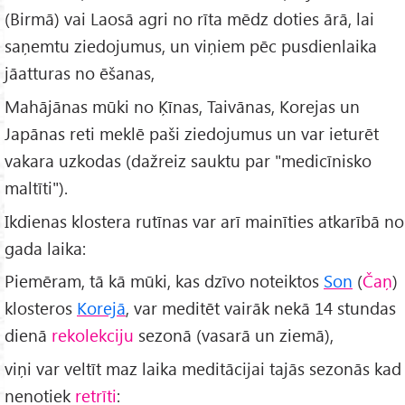
(Birmā) vai Laosā agri no rīta mēdz doties ārā, lai
saņemtu ziedojumus, un viņiem pēc pusdienlaika
jāatturas no ēšanas,
Mahājānas mūki no Ķīnas, Taivānas, Korejas un
Japānas reti meklē paši ziedojumus un var ieturēt
vakara uzkodas (dažreiz sauktu par "medicīnisko
maltīti").
Ikdienas klostera rutīnas var arī mainīties atkarībā no
gada laika:
Piemēram, tā kā mūki, kas dzīvo noteiktos
Son
(
Čaņ
)
klosteros
Korejā
, var meditēt vairāk nekā 14 stundas
dienā
rekolekciju
sezonā (vasarā un ziemā),
viņi var veltīt maz laika meditācijai tajās sezonās kad
nenotiek
retrīti
: