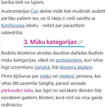
barība tieši no lajiem,
Austrumāzijas
Čaņ
skolas mūki tiek mudināti audzēt
pārtiku pašiem sev, un šī ideja ir cieši saistīta ar
Konfūcisma
ideālu - nebūt par parazītiem
sabiedrībā.
3. Mūku kategorijas
Budistu klosteros atrodas daudzas dažādas Budistu
mūku kategorijas, sākot no
postulantiem
, kuri vēlas
lūgt uzņemšanu
Saṅghā
, līdz
klostera abatam
.
Pirms kļūšanas par
mūku
vai
mūķeni
, persona, kas
vēlas tikt uzņemta Saṅghā, parasti aizvada
pārbaudes laiku
, kas ilgst no vairākām dienām līdz
vairākiem gadiem, klosterī, kurā viņš vai viņa gaida
ordināciju: