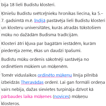
bija 18 lieli Budistu klosteri.
Ķīniešu Budistu svētceļnieku hronikas liecina, ka 5.–
7. gadsimtā m.ē.
Indijā
pastāvēja lieli Budistu klosteri
un klosteru universitātes, kurās atradās tūkstošiem
mūku no dažādām Budisma tradīcijām.
Klosteri ātri kļuva par bagātām iestādēm, kurām
piederēja zeme, ēkas un daudzi īpašumi.
Budistu mūku ordenis sākotnēji sastāvēja no
ordinētiem mūkiem un mūķenēm.
Tomēr viduslaikos
ordinēto mūķeņu
līnija pilnībā
izbeidzās
Theravādas
ordenī. Lai gan formāli ordeņa
vairs nebija, dažas sievietes turpināja dzīvot kā
pārbaudes laika mūķenes
(
novices
) mūķeņu
klosteros.