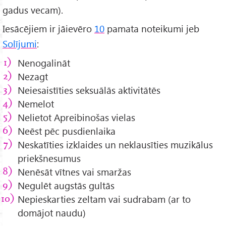
gadus vecam).
Iesācējiem ir jāievēro
10
pamata noteikumi jeb
Solījumi
:
Nenogalināt
Nezagt
Neiesaistīties seksuālās aktivitātēs
Nemelot
Nelietot Apreibinošas vielas
Neēst pēc pusdienlaika
Neskatīties izklaides un neklausīties muzikālus
priekšnesumus
Nenēsāt vītnes vai smaržas
Negulēt augstās gultās
Nepieskarties zeltam vai sudrabam (ar to
domājot naudu)