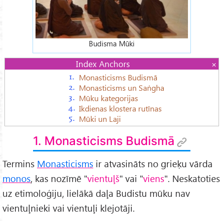
Budisma Mūki
Index Anchors
Monasticisms Budismā
Monasticisms un Saṅgha
Mūku kategorijas
Ikdienas klostera rutīnas
Mūki un Laji
1. Monasticisms Budismā
Termins
Monasticisms
ir atvasināts no grieķu vārda
monos
, kas nozīmē "
vientuļš
" vai "
viens
". Neskatoties
uz etimoloģiju, lielākā daļa Budistu mūku nav
vientuļnieki vai vientuļi klejotāji.