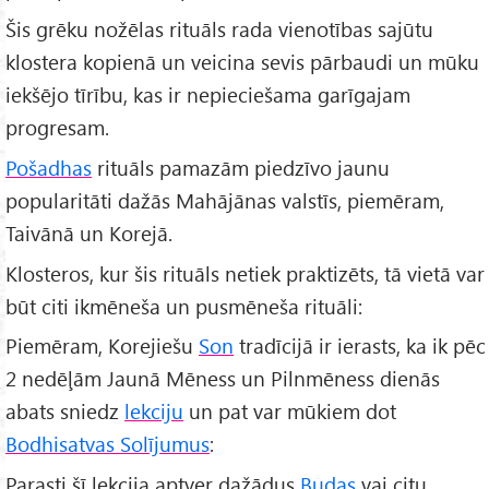
Šis grēku nožēlas rituāls rada vienotības sajūtu
klostera kopienā un veicina sevis pārbaudi un mūku
iekšējo tīrību, kas ir nepieciešama garīgajam
progresam.
Pošadhas
rituāls pamazām piedzīvo jaunu
popularitāti dažās Mahājānas valstīs, piemēram,
Taivānā un Korejā.
Klosteros, kur šis rituāls netiek praktizēts, tā vietā var
būt citi ikmēneša un pusmēneša rituāli:
Piemēram, Korejiešu
Son
tradīcijā ir ierasts, ka ik pēc
2 nedēļām Jaunā Mēness un Pilnmēness dienās
abats sniedz
lekciju
un pat var mūkiem dot
Bodhisatvas Solījumus
:
Parasti šī lekcija aptver dažādus
Budas
vai citu