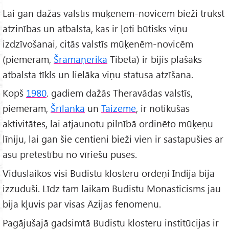
Lai gan dažās valstīs mūķenēm-novicēm bieži trūkst
atzinības un atbalsta, kas ir ļoti būtisks viņu
izdzīvošanai, citās valstīs mūķenēm-novicēm
(piemēram,
Šrāmaņerikā
Tibetā) ir bijis plašāks
atbalsta tīkls un lielāka viņu statusa atzīšana.
Kopš
1980
. gadiem dažās Theravādas valstīs,
piemēram,
Šrīlankā
un
Taizemē
, ir notikušas
aktivitātes, lai atjaunotu pilnībā ordinēto mūķeņu
līniju, lai gan šie centieni bieži vien ir sastapušies ar
asu pretestību no vīriešu puses.
Viduslaikos visi Budistu klosteru ordeņi Indijā bija
izzuduši. Līdz tam laikam Budistu Monasticisms jau
bija kļuvis par visas Āzijas fenomenu.
Pagājušajā gadsimtā Budistu klosteru institūcijas ir