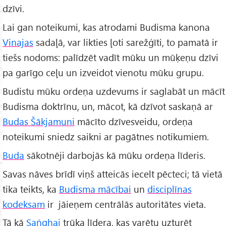
dzīvi.
Lai gan noteikumi, kas atrodami Budisma kanona
Vinajas
sadaļā, var likties ļoti sarežģīti, to pamatā ir
tiešs nodoms: palīdzēt vadīt mūku un mūķeņu dzīvi
pa garīgo ceļu un izveidot vienotu mūku grupu.
Budistu mūku ordeņa uzdevums ir saglabāt un mācīt
Budisma doktrīnu, un, mācot, kā dzīvot saskaņā ar
Budas Šākjamuni
mācīto dzīvesveidu, ordeņa
noteikumi sniedz saikni ar pagātnes notikumiem.
Buda
sākotnēji darbojās kā mūku ordeņa līderis.
Savas nāves brīdī viņš atteicās iecelt pēcteci; tā vietā
tika teikts, ka
Budisma mācībai
un
disciplīnas
kodeksam
ir jāieņem centrālās autoritātes vieta.
Tā kā
Saṅghai
trūka līdera, kas varētu uzturēt