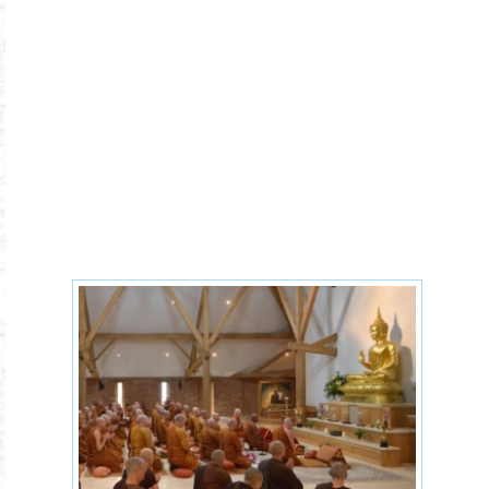
monasticism-buddhism-
monks.jpg