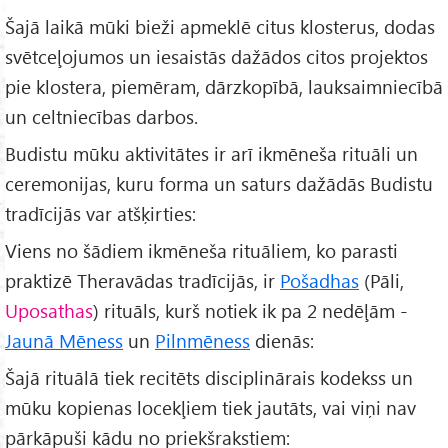
Šajā laikā mūki bieži apmeklē citus klosterus, dodas
svētceļojumos un iesaistās dažādos citos projektos
pie klostera, piemēram, dārzkopībā, lauksaimniecībā
un celtniecības darbos.
Budistu mūku aktivitātes ir arī ikmēneša rituāli un
ceremonijas, kuru forma un saturs dažādās Budistu
tradīcijās var atšķirties:
Viens no šādiem ikmēneša rituāliem, ko parasti
praktizē Theravādas tradīcijās, ir
Pošadhas
(Pāli,
Uposathas
) rituāls, kurš notiek ik pa 2 nedēļām -
Jaunā Mēness
un
Pilnmēness
dienās:
Šajā rituālā tiek recitēts disciplinārais kodekss un
mūku kopienas locekļiem tiek jautāts, vai viņi nav
pārkāpuši kādu no priekšrakstiem: