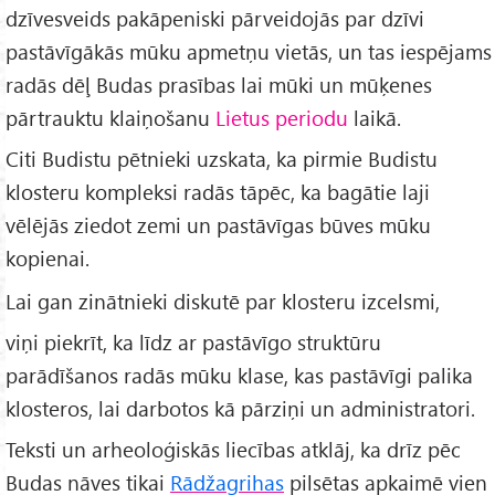
dzīvesveids pakāpeniski pārveidojās par dzīvi
pastāvīgākās mūku apmetņu vietās, un tas iespējams
radās dēļ Budas prasības lai mūki un mūķenes
pārtrauktu klaiņošanu
Lietus periodu
laikā.
Citi Budistu pētnieki uzskata, ka pirmie Budistu
klosteru kompleksi radās tāpēc, ka bagātie laji
vēlējās ziedot zemi un pastāvīgas būves mūku
kopienai.
Lai gan zinātnieki diskutē par klosteru izcelsmi,
viņi piekrīt, ka līdz ar pastāvīgo struktūru
parādīšanos radās mūku klase, kas pastāvīgi palika
klosteros, lai darbotos kā pārziņi un administratori.
Teksti un arheoloģiskās liecības atklāj, ka drīz pēc
Budas nāves tikai
Rādžagrihas
pilsētas apkaimē vien