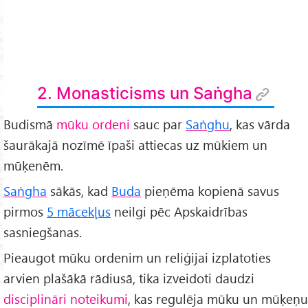
2. Monasticisms un Saṅgha
Budismā
mūku ordeni
sauc par
Saṅghu
, kas vārda
šaurākajā nozīmē īpaši attiecas uz mūkiem un
mūķenēm.
Saṅgha
sākās, kad
Buda
pieņēma kopienā savus
pirmos
5 mācekļus
neilgi pēc Apskaidrības
sasniegšanas.
Pieaugot mūku ordenim un reliģijai izplatoties
arvien plašākā rādiusā, tika izveidoti daudzi
disciplināri noteikumi
, kas regulēja mūku un mūķeņu