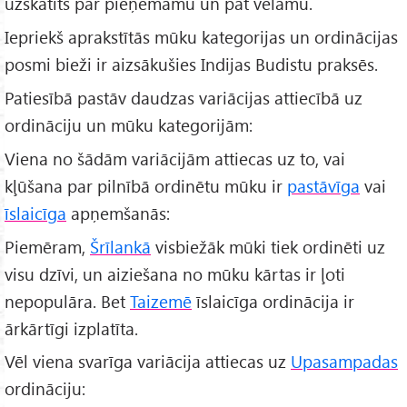
uzskatīts par pieņemamu un pat vēlamu.
Iepriekš aprakstītās mūku kategorijas un ordinācijas
posmi bieži ir aizsākušies Indijas Budistu praksēs.
Patiesībā pastāv daudzas variācijas attiecībā uz
ordināciju un mūku kategorijām:
Viena no šādām variācijām attiecas uz to, vai
kļūšana par pilnībā ordinētu mūku ir
pastāvīga
vai
īslaicīga
apņemšanās:
Piemēram,
Šrīlankā
visbiežāk mūki tiek ordinēti uz
visu dzīvi, un aiziešana no mūku kārtas ir ļoti
nepopulāra. Bet
Taizemē
īslaicīga ordinācija ir
ārkārtīgi izplatīta.
Vēl viena svarīga variācija attiecas uz
Upasampadas
ordināciju: