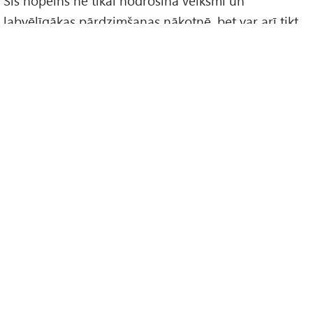
Šis nopelns ne tikai nodrošina veiksmi un
labvēlīgākas pārdzimšanas nākotnē, bet var arī tikt
nodots citiem, kam tas ir nepieciešams, piemēram,
mirušam radiniekam.