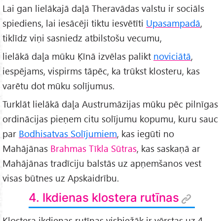
Lai gan lielākajā daļā Theravādas valstu ir sociāls
spiediens, lai iesācēji tiktu iesvētīti
Upasampadā
,
tiklīdz viņi sasniedz atbilstošu vecumu,
lielākā daļa mūku Ķīnā izvēlas palikt
noviciātā
,
iespējams, vispirms tāpēc, ka trūkst klosteru, kas
varētu dot mūku solījumus.
Turklāt lielākā daļa Austrumāzijas mūku pēc pilnīgas
ordinācijas pieņem citu solījumu kopumu, kuru sauc
par
Bodhisatvas Solījumiem
, kas iegūti no
Mahājānas
Brahmas Tīkla Sūtras
, kas saskaņā ar
Mahājānas tradīciju balstās uz apņemšanos vest
visas būtnes uz Apskaidrību.
4. Ikdienas klostera rutīnas
Klostera ikdienas rutīnas visbiežāk ir vērstas uz 4