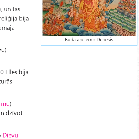
, un tas
eliģija bija
zamajā
Buda apciemo Debesis
vu)
 Elles bija
kurās
rmu
)
un dzīvot
b
Dievu