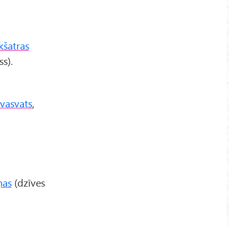
kšatras
s).
ivasvats
,
ņas
(dzīves