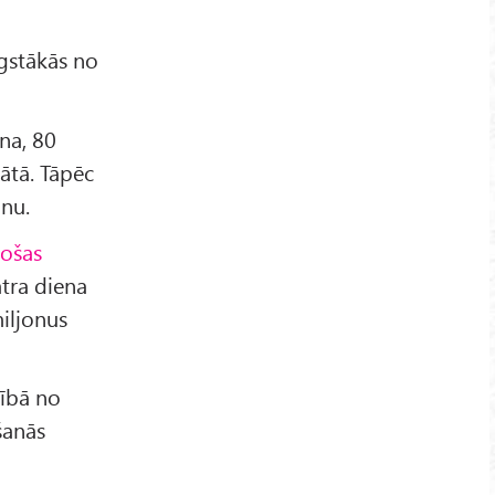
ugstākās no
lna, 80
ātā. Tāpēc
nu.
ošas
tra diena
iljonus
rībā no
īšanās