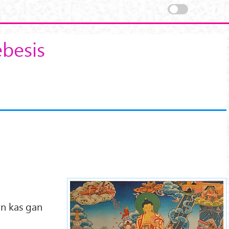
ebesis
buddha-heaven-
descending-1xx.jpg
Un kas gan