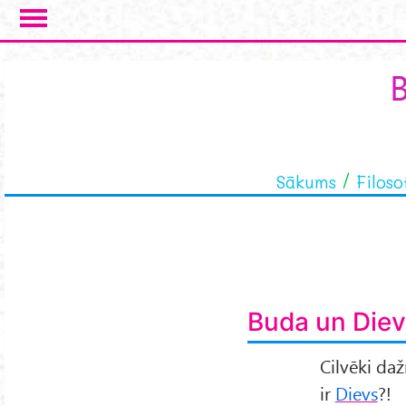
Skip to main content
B
Sākums
Filoso
Buda un Diev
Cilvēki daž
ir
Dievs
?!