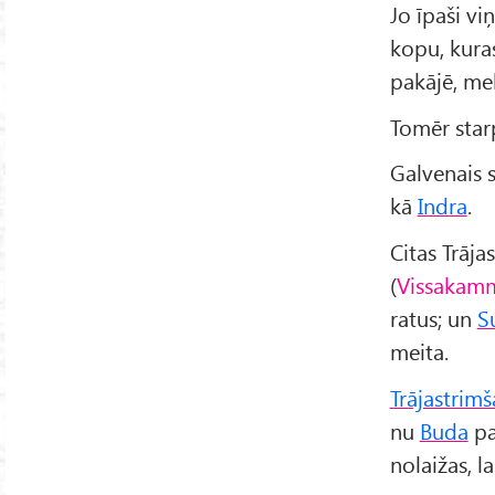
Jo īpaši vi
kopu, kura
pakājē, mek
Tomēr sta
Galvenais s
kā
Indra
.
Citas Trāja
(
Vissakam
ratus; un
S
meita.
Trājastrim
nu
Buda
pa
nolaižas, l