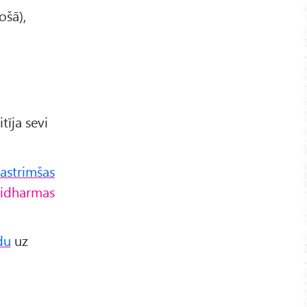
ošā),
tīja sevi
jastrimšas
idharmas
du
uz