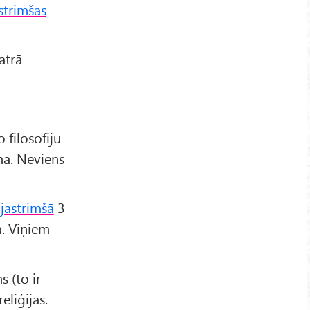
strimšas
atrā
 filosofiju
a. Neviens
ājastrimšā
3
a. Viņiem
 (to ir
eliģijas.