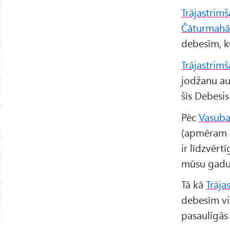
Trājastrim
Čāturmahā
debesīm, ku
Trājastrimš
jodžanu au
šīs Debesis
Pēc
Vasub
(apmēram 1
ir līdzvēr
mūsu gadu
Tā kā
Trāja
debesīm vir
pasaulīgās 