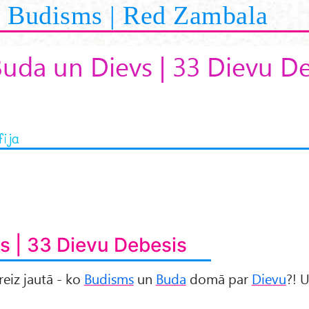
Budisms | Red Zambala
uda un Dievs | 33 Dievu D
fija
s | 33 Dievu Debesis
reiz jautā - ko
Budisms
un
Buda
domā par
Dievu
?! 