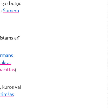
išķo būtņu
vo
Šumeru
zīstams arī
armans
Šakras
ačittas
)
, kuros vai
trimšas