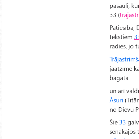
pasauli, ku
33 (
trajast
Patiesībā, 
tekstiem
3
radies, jo t
Trājastrim
jāatzīmē k
bagāta
un arī val
Āsuri
(Titān
no Dievu P
Šie
33
galv
senākajos 