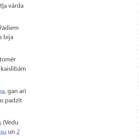
itļa vārda
ažādiem
s bija
 tomēr
 kaislībām
ņa
, gan arī
s padzīt
s
(Vedu
āsu
un
2