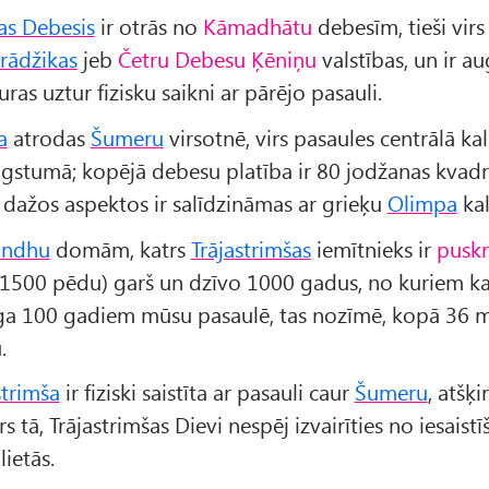
šas Debesis
ir otrās no
Kāmadhātu
debesīm, tieši virs
rādžikas
jeb
Četru Debesu Ķēniņu
valstības, un ir a
ras uztur fizisku saikni ar pārējo pasauli.
a
atrodas
Šumeru
virsotnē, virs pasaules centrālā ka
gstumā; kopējā debesu platība ir 80 jodžanas kvadr
 dažos aspektos ir salīdzināmas ar grieķu
Olimpa
kal
andhu
domām, katrs
Trājastrimšas
iemītnieks ir
puskr
500 pēdu) garš un dzīvo 1000 gadus, no kuriem ka
tīga 100 gadiem mūsu pasaulē, tas nozīmē, kopā 36 m
.
strimša
ir fiziski saistīta ar pasauli caur
Šumeru
, atšķi
s tā, Trājastrimšas Dievi nespēj izvairīties no iesaist
lietās.