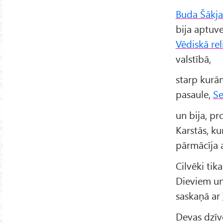
Buda Šākj
bija aptuv
Vēdiskā rel
valstībā,
starp kurā
pasaule,
Se
un bija, pr
Karstās, ku
pārmācīja 
Cilvēki tika
Dieviem un
saskaņā ar
Devas dzīv