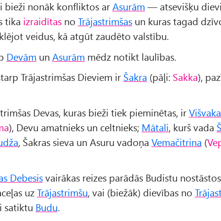
ņi bieži nonāk konfliktos ar
Asurām
— atsevišķu diev
s tika
izraidītas
no
Trājastrimšas
un kuras tagad dzī
lējot veidus, kā atgūt zaudēto valstību.
rp
Devām
un
Asurām
mēdz notikt laulības.
tarp Trājastrimšas Dieviem ir
Šakra
(pāļi:
Sakka
), pa
strimšas Devas, kuras bieži tiek pieminētas, ir
Višvak
ma
), Devu amatnieks un celtnieks;
Mātali
, kurš vada
udža
, Šakras sieva un Asuru vadoņa
Vemačitrina
(
Vep
šas Debesis
vairākas reizes parādās Budistu nostāstos
ceļas uz
Trājastrimšu
, vai (biežāk) dievības no
Trājas
ai satiktu
Budu
.