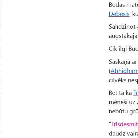
Budas mā
Debesis
, k
Salīdzinot 
augstākajā 
Cik ilgi Bu
Saskaņā ar
(
Abhidhar
cilvēks nes
Bet tā kā
T
mēneši uz z
nebūtu grūt
"
Trīsdesmit 
daudz vairā