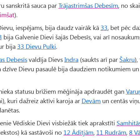
ru sanskritā sauca par
Trājastrimšas Debesīm
, no ska
rimšat
).
Dievu, iespējams, bija daudz vairāk kā
33
, bet pēc d
3
bija Galvenie Dievi šajās Debesīs, vai arī nosaukum
ur bija
33 Dievu Pulki
.
šas Debesīs
valdīja Dievs
Indra
(saukts arī par
Šakru
),
a dzīve Dievu pasaulē bija daudziem notikumiem un
dnieka statusu brīžiem mēģināja apdraudēt gan
Varu
i), kuri dažreiz aktīvi karoja ar
Devām
un centās viņu
lanētas.
enie Vēdiskie Dievi visbiežāk tiek aprakstīti
Samhitā
tekstos) kā sastāvoši no
12 Āditjām
,
11 Rudrām
,
8 V