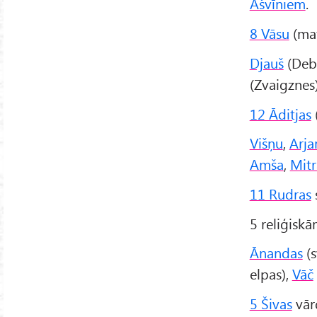
Ašvīniem
.
8 Vāsu
(mat
Djauš
(Deb
(Zvaigznes
12 Āditjas
Višņu
,
Arj
Amša
,
Mitr
11 Rudras
5 reliģisk
Ānandas
(s
elpas),
Vāč
5 Šivas
vār