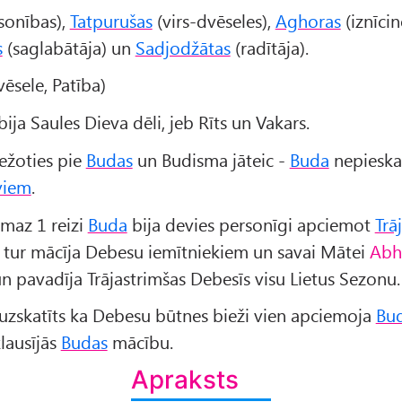
sonības),
Tatpurušas
(virs-dvēseles),
Aghoras
(iznīcin
s
(saglabātāja) un
Sadjodžātas
(radītāja).
ēsele, Patība)
ija Saules Dieva dēli, jeb Rīts un Vakars.
iežoties pie
Budas
un Budisma jāteic -
Buda
nepieskai
viem
.
smaz 1 reizi
Buda
bija devies personīgi apciemot
Trā
tur mācīja Debesu iemītniekiem un savai Mātei
Abh
n pavadīja Trājastrimšas Debesīs visu Lietus Sezonu.
k uzskatīts ka Debesu būtnes bieži vien apciemoja
Bu
lausījās
Budas
mācību.
Apraksts