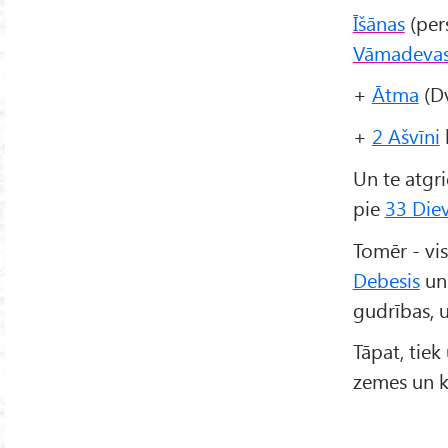
Īšānas
(per
Vāmadeva
+
Ātma
(Dv
+
2 Ašvīni
b
Un te atgr
pie
33 Die
Tomēr - vi
Debesis
un 
gudrības, u
Tāpat, tie
zemes un k