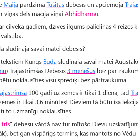
te
Maija
pārdzima
Tušitas
debesīs un apciemoja
Trāja
ur viņas dēls mācīja viņai
Abhidharmu
.
ar cilvēka gadiem, dzīves ilgums palielinās 4 reizes k
valstībā.
da sludināja savai mātei debesīs?
 tekstiem Kungs
Buda
sludināja savai mātei Augstāko
mu
) Trājastrimšas Debesīs
3 mēnešus
bez pārtraukum
pētu noklausīties visu sprediķi bez pārtraukuma.
rājastrimšā
100 gadi uz zemes ir tikai 1 diena, tad
Tr
emes ir tikai 3,6 minūtes! Dieviem tā būtu īsa lekcij
i to uzmanīgi noklausīties.
trīs
" debesu vārdā nav tur mītošo Dievu uzskaitījums
k), bet gan vispārīgs termins, kas mantots no Vēdu r