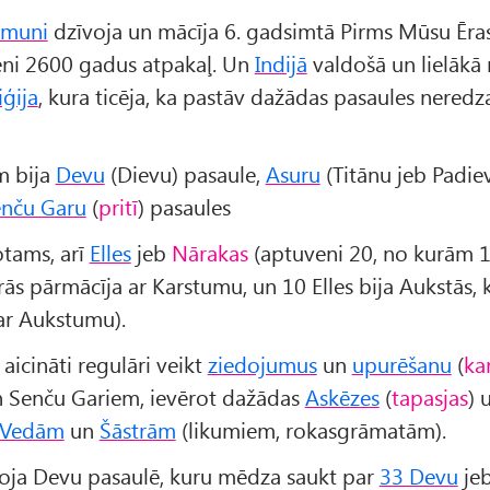
amuni
dzīvoja un mācīja 6. gadsimtā Pirms Mūsu Ēras
eni 2600 gadus atpakaļ. Un
Indijā
valdošā un lielākā r
iģija
, kura ticēja, ka pastāv dažādas pasaules nered
m bija
Devu
(Dievu) pasaule,
Asuru
(Titānu jeb Padie
nču Garu
(
pritī
) pasaules
otams, arī
Elles
jeb
Nārakas
(aptuveni 20, no kurām 10
rās pārmācīja ar Karstumu, un 10 Elles bija Aukstās, 
ar Aukstumu).
 aicināti regulāri veikt
ziedojumus
un
upurēšanu
(
ka
 Senču Gariem, ievērot dažādas
Askēzes
(
tapasjas
) 
Vedām
un
Šāstrām
(likumiem, rokasgrāmatām).
oja Devu pasaulē, kuru mēdza saukt par
33 Devu
je