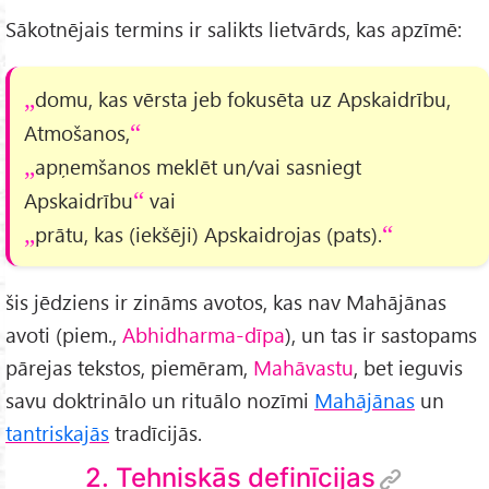
Sākotnējais termins ir salikts lietvārds, kas apzīmē:
domu, kas vērsta jeb fokusēta uz Apskaidrību,
Atmošanos,
apņemšanos meklēt un/vai sasniegt
Apskaidrību
vai
prātu, kas (iekšēji) Apskaidrojas (pats).
šis jēdziens ir zināms avotos, kas nav Mahājānas
avoti (piem.,
Abhidharma-dīpa
), un tas ir sastopams
pārejas tekstos, piemēram,
Mahāvastu
, bet ieguvis
savu doktrinālo un rituālo nozīmi
Mahājānas
un
tantriskajās
tradīcijās.
2. Tehniskās definīcijas