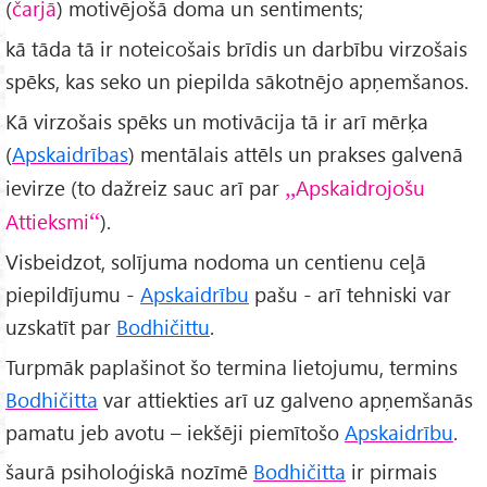
(
čarjā
) motivējošā doma un sentiments;
kā tāda tā ir noteicošais brīdis un darbību virzošais
spēks, kas seko un piepilda sākotnējo apņemšanos.
Kā virzošais spēks un motivācija tā ir arī mērķa
(
Apskaidrības
) mentālais attēls un prakses galvenā
ievirze (to dažreiz sauc arī par
Apskaidrojošu
Attieksmi
).
Visbeidzot, solījuma nodoma un centienu ceļā
piepildījumu -
Apskaidrību
pašu - arī tehniski var
uzskatīt par
Bodhičittu
.
Turpmāk paplašinot šo termina lietojumu, termins
Bodhičitta
var attiekties arī uz galveno apņemšanās
pamatu jeb avotu – iekšēji piemītošo
Apskaidrību
.
šaurā psiholoģiskā nozīmē
Bodhičitta
ir pirmais