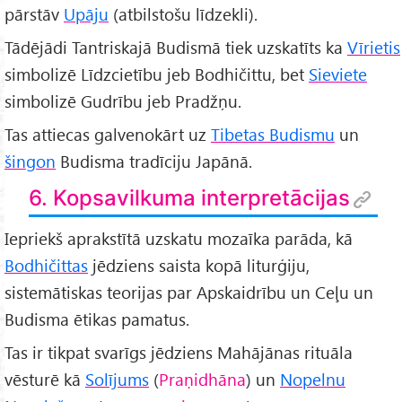
pārstāv
Upāju
(atbilstošu līdzekli).
Tādējādi Tantriskajā Budismā tiek uzskatīts ka
Vīrietis
simbolizē Līdzcietību jeb Bodhičittu, bet
Sieviete
simbolizē Gudrību jeb Pradžņu.
Tas attiecas galvenokārt uz
Tibetas Budismu
un
šingon
Budisma tradīciju Japānā.
6. Kopsavilkuma interpretācijas
Iepriekš aprakstītā uzskatu mozaīka parāda, kā
Bodhičittas
jēdziens saista kopā liturģiju,
sistemātiskas teorijas par Apskaidrību un Ceļu un
Budisma ētikas pamatus.
Tas ir tikpat svarīgs jēdziens Mahājānas rituāla
vēsturē kā
Solījums
(
Praṇidhāna
) un
Nopelnu