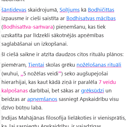
šāntidevas
skaidrojumā,
Solījums
kā
Bodhičittas
izpausme ir cieši saistīta ar
Bodhisatvas mācības
(
Bodhisattva-saṁvara
) pieņemšanu, kas tiek
uzskatīta par līdzekli sākotnējās apņēmības
saglabāšanai un izkopšanai.
šī ciešā saikne ir atzīta daudzos citos rituālu plānos:
piemēram,
Tientai
skolas grēku
nožēlošanas rituāli
(wuhui,
5 nožēlas veidi
) seko augšupejošai
hierarhijai, kas kaut kādā ziņā ir paralēla
7 veidu
kalpošanas
darbībai, bet sākas ar
grēksūdzi
un
beidzas ar
apņemšanos
sasniegt Apskaidrību visu
dzīvo būtņu labā.
Indijas Mahājānas filosofija lielākoties ir vienisprātis,
ka, lai sasniegtu Apskaidrību, ir vajadzīgas