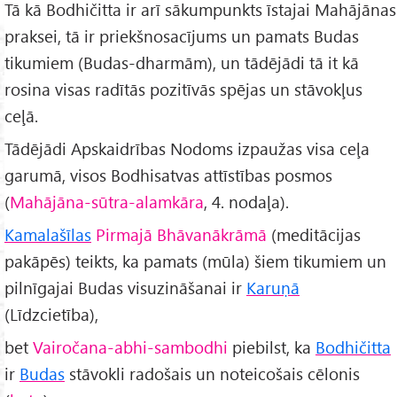
Tā kā Bodhičitta ir arī sākumpunkts īstajai Mahājānas
praksei, tā ir priekšnosacījums un pamats Budas
tikumiem (Budas-dharmām), un tādējādi tā it kā
rosina visas radītās pozitīvās spējas un stāvokļus
ceļā.
Tādējādi Apskaidrības Nodoms izpaužas visa ceļa
garumā, visos Bodhisatvas attīstības posmos
(
Mahājāna-sūtra-alamkāra
, 4. nodaļa).
Kamalašīlas
Pirmajā Bhāvanākrāmā
(meditācijas
pakāpēs) teikts, ka pamats (mūla) šiem tikumiem un
pilnīgajai Budas visuzināšanai ir
Karuṇā
(Līdzcietība),
bet
Vairočana-abhi-sambodhi
piebilst, ka
Bodhičitta
ir
Budas
stāvokli radošais un noteicošais cēlonis