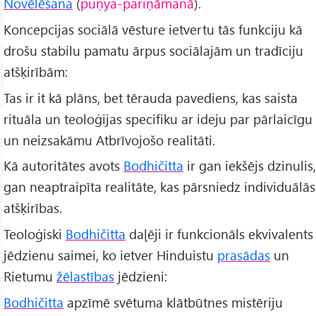
Novēlēšana
(
puṇya-pariṇāmanā
).
Koncepcijas sociālā vēsture ietvertu tās funkciju kā
drošu stabilu pamatu ārpus sociālajām un tradīciju
atšķirībām:
Tas ir it kā plāns, bet tērauda pavediens, kas saista
rituāla un teoloģijas specifiku ar ideju par pārlaicīgu
un neizsakāmu Atbrīvojošo realitāti.
Kā autoritātes avots
Bodhičitta
ir gan iekšējs dzinulis,
gan neaptraipīta realitāte, kas pārsniedz individuālās
atšķirības.
Teoloģiski
Bodhičitta
daļēji ir funkcionāls ekvivalents
jēdzienu saimei, ko ietver Hinduistu
prasādas
un
Rietumu
žēlastības
jēdzieni:
Bodhičitta
apzīmē svētuma klātbūtnes mistēriju