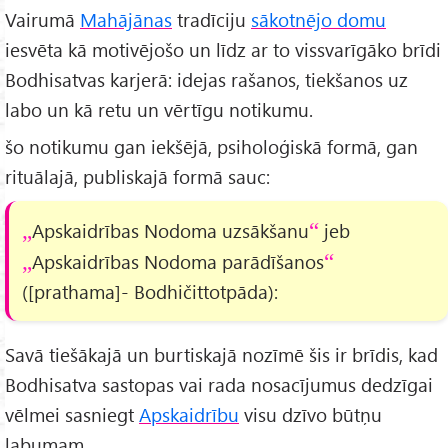
Vairumā
Mahājānas
tradīciju
sākotnējo domu
iesvēta kā motivējošo un līdz ar to vissvarīgāko brīdi
Bodhisatvas karjerā: idejas rašanos, tiekšanos uz
labo un kā retu un vērtīgu notikumu.
šo notikumu gan iekšējā, psiholoģiskā formā, gan
rituālajā, publiskajā formā sauc:
Apskaidrības Nodoma uzsākšanu
jeb
Apskaidrības Nodoma parādīšanos
([prathama]- Bodhičittotpāda):
Savā tiešākajā un burtiskajā nozīmē šis ir brīdis, kad
Bodhisatva sastopas vai rada nosacījumus dedzīgai
vēlmei sasniegt
Apskaidrību
visu dzīvo būtņu
labumam.