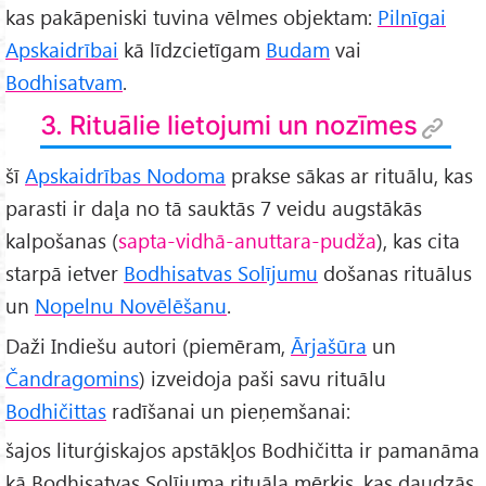
kas pakāpeniski tuvina vēlmes objektam:
Pilnīgai
Apskaidrībai
kā līdzcietīgam
Budam
vai
Bodhisatvam
.
3. Rituālie lietojumi un nozīmes
šī
Apskaidrības Nodoma
prakse sākas ar rituālu, kas
parasti ir daļa no tā sauktās 7 veidu augstākās
kalpošanas (
sapta-vidhā-anuttara-pudža
), kas cita
starpā ietver
Bodhisatvas Solījumu
došanas rituālus
un
Nopelnu Novēlēšanu
.
Daži Indiešu autori (piemēram,
Ārjašūra
un
Čandragomins
) izveidoja paši savu rituālu
Bodhičittas
radīšanai un pieņemšanai:
šajos liturģiskajos apstākļos Bodhičitta ir pamanāma
kā Bodhisatvas Solījuma rituāla mērķis, kas daudzās