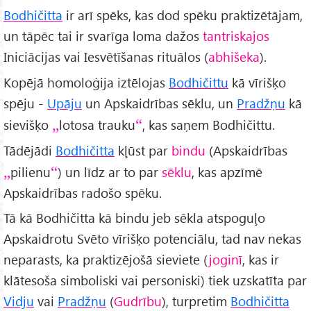
Bodhičitta
ir arī spēks, kas dod spēku praktizētājam,
un tāpēc tai ir svarīga loma dažos
tantriskajos
Iniciācijas vai Iesvētīšanas rituālos (
abhišeka
).
Kopējā homoloģija iztēlojas
Bodhičittu
kā vīrišķo
spēju -
Upāju
un Apskaidrības sēklu, un
Pradžņu
kā
sievišķo
lotosa trauku
, kas saņem Bodhičittu.
Tādējādi
Bodhičitta
kļūst par
bindu
(Apskaidrības
pilienu
) un līdz ar to par
sēklu
, kas apzīmē
Apskaidrības radošo spēku.
Tā kā Bodhičitta kā bindu jeb sēkla atspoguļo
Apskaidrotu Svēto vīrišķo potenciālu, tad nav nekas
neparasts, ka praktizējošā sieviete (
joginī
, kas ir
klātesoša simboliski vai personiski) tiek uzskatīta par
Vidju
vai
Pradžņu
(
Gudrību
), turpretim
Bodhičitta