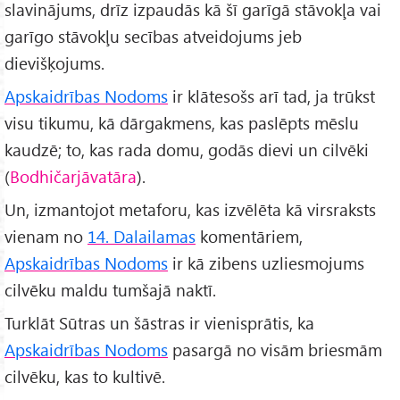
slavinājums, drīz izpaudās kā šī garīgā stāvokļa vai
garīgo stāvokļu secības atveidojums jeb
dievišķojums.
Apskaidrības Nodoms
ir klātesošs arī tad, ja trūkst
visu tikumu, kā dārgakmens, kas paslēpts mēslu
kaudzē; to, kas rada domu, godās dievi un cilvēki
(
Bodhičarjāvatāra
).
Un, izmantojot metaforu, kas izvēlēta kā virsraksts
vienam no
14. Dalailamas
komentāriem,
Apskaidrības Nodoms
ir kā zibens uzliesmojums
cilvēku maldu tumšajā naktī.
Turklāt Sūtras un šāstras ir vienisprātis, ka
Apskaidrības Nodoms
pasargā no visām briesmām
cilvēku, kas to kultivē.