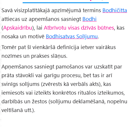
Savā visizplatītākajā apzīmējumā termins
Bodhičitta
attiecas uz apņemšanos sasniegt
Bodhi
(
Apskaidrību
), lai
Atbrīvotu visas dzīvās būtnes
, kas
nosaka un motivē
Bodhisatvas Solījumu
.
Tomēr pat šī vienkāršā definīcija ietver vairākus
nozīmes un prakses slāņus.
Apņemšanos sasniegt pamošanos var uzskatīt par
prāta stāvokli vai garīgu procesu, bet tas ir arī
svinīgs solījums (zvērests kā verbāls akts), kas
iemiesots vai izteikts konkrētos rituālos izteikumos,
darbībās un žestos (solījumu deklamēšanā, nopelnu
veltīšanā utt.).