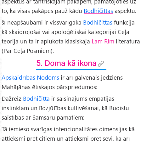
aspektus ar tantriskajām pakāpēm, pamatojoties uz
to, ka visas pakāpes pauž kādu
Bodhičittas
aspektu.
šī neapšaubāmi ir vissvarīgākā
Bodhičittas
funkcija
kā skaidrojošai vai apoloģētiskai kategorijai Ceļa
teorijā un tā ir aplūkota klasiskajā
Lam Rim
literatūrā
(Par Ceļa Posmiem).
5. Doma kā ikona
Apskaidrības Nodoms
ir arī galvenais jēdziens
Mahājānas ētiskajos pārspriedumos:
Dažreiz
Bodhičitta
ir saīsinājums empātijas
instinktam un līdzjūtības kultivēšanai, kā Budistu
saistības ar Samsāru pamatiem:
Tā iemieso svarīgas intencionalitātes dimensijas kā
attieksmi pret citiem un attieksmi pret sevi, kā arī