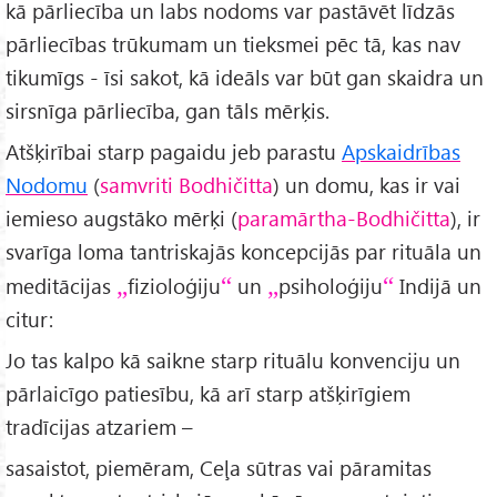
kā pārliecība un labs nodoms var pastāvēt līdzās
pārliecības trūkumam un tieksmei pēc tā, kas nav
tikumīgs - īsi sakot, kā ideāls var būt gan skaidra un
sirsnīga pārliecība, gan tāls mērķis.
Atšķirībai starp pagaidu jeb parastu
Apskaidrības
Nodomu
(
samvriti Bodhičitta
) un domu, kas ir vai
iemieso augstāko mērķi (
paramārtha-Bodhičitta
), ir
svarīga loma tantriskajās koncepcijās par rituāla un
meditācijas
fizioloģiju
un
psiholoģiju
Indijā un
citur:
Jo tas kalpo kā saikne starp rituālu konvenciju un
pārlaicīgo patiesību, kā arī starp atšķirīgiem
tradīcijas atzariem –
sasaistot, piemēram, Ceļa sūtras vai pāramitas