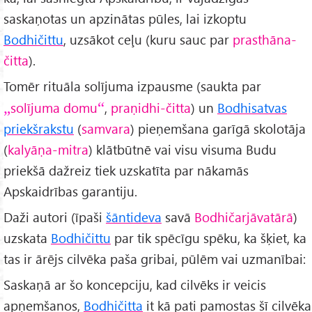
saskaņotas un apzinātas pūles, lai izkoptu
Bodhičittu
, uzsākot ceļu (kuru sauc par
prasthāna-
čitta
).
Tomēr rituāla solījuma izpausme (saukta par
solījuma domu
,
praṇidhi-čitta
) un
Bodhisatvas
priekšrakstu
(
samvara
) pieņemšana garīgā skolotāja
(
kalyāṇa-mitra
) klātbūtnē vai visu visuma Budu
priekšā dažreiz tiek uzskatīta par nākamās
Apskaidrības garantiju.
Daži autori (īpaši
šāntideva
savā
Bodhičarjāvatārā
)
uzskata
Bodhičittu
par tik spēcīgu spēku, ka šķiet, ka
tas ir ārējs cilvēka paša gribai, pūlēm vai uzmanībai:
Saskaņā ar šo koncepciju, kad cilvēks ir veicis
apņemšanos,
Bodhičitta
it kā pati pamostas šī cilvēka