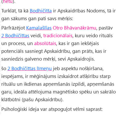
(
hetu
).
Turklāt, tā kā
Bodhičitta
ir Apskaidrības Nodoms, tā ir
gan sākums gan pati savs mērķis:
Pārfrāzējot
Kamalašīlas
Otro Bhāvanākrāmu
, pastāv
2 Bodhičittas
veidi,
tradicionālais
, kuru veido rituāls
un process, un
absolūtais
, kas ir gan iekšējais
potenciāls sasniegt Apskaidrību, gan prāts, kas ir
sasniedzis galveno mērķi, sevi Apskaidrojis.
šo
2 Bodhičittas līmeņu
jeb aspektu nošķiršana,
iespējams, ir mēģinājums izskaidrot atšķirību starp
rituālu un ikdienas apņemšanās izpildi, apņemšanās
garu, ideāla attēlojuma magnētisko spēku un sakrālo
klātbūtni (pašu Apskaidrību).
Psiholoģiski ideja var atspoguļot vēlmi saprast: