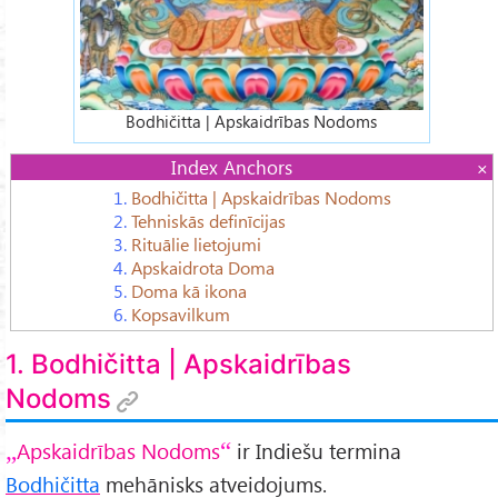
Bodhičitta | Apskaidrības Nodoms
Index Anchors
1.
Bodhičitta | Apskaidrības Nodoms
2.
Tehniskās definīcijas
3.
Rituālie lietojumi
4.
Apskaidrota Doma
5.
Doma kā ikona
6.
Kopsavilkum
1. Bodhičitta | Apskaidrības
Nodoms
Apskaidrības Nodoms
ir Indiešu termina
Bodhičitta
mehānisks atveidojums.