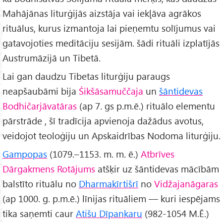
Mahājānas liturģijās aizstāja vai iekļāva agrākos
rituālus, kurus izmantoja lai pieņemtu solījumus vai
gatavojoties meditāciju sesijām. šādi rituāli izplatījās
Austrumāzijā un Tibetā.
Lai gan daudzu Tibetas liturģiju paraugs
neapšaubāmi bija
Śikšāsamuččaja
un
šāntidevas
Bodhičarjāvatāras
(ap 7. gs p.m.ē.) rituālo elementu
pārstrāde , šī tradīcija apvienoja dažādus avotus,
veidojot teoloģiju un Apskaidrības Nodoma liturģiju.
Gampopas
(1079.–1153. m. m. ē.)
Atbrīves
Dārgakmens Rotājums
atšķir uz šāntidevas mācībām
balstīto rituālu no
Dharmakīrtišrī
no
Vidžajanāgaras
(ap 1000. g. p.m.ē.) līnijas rituāliem — kuri iespējams
tika saņemti caur
Atišu Dīpankaru
(982-1054 M.Ē.)