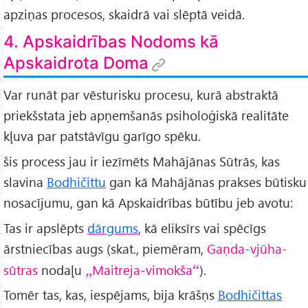
apziņas procesos, skaidrā vai slēptā veidā.
4. Apskaidrības Nodoms kā
Apskaidrota Doma
Var runāt par vēsturisku procesu, kurā abstraktā
priekšstata jeb apņemšanās psiholoģiskā realitāte
kļuva par patstāvīgu garīgo spēku.
šis process jau ir iezīmēts Mahājānas Sūtrās, kas
slavina
Bodhičittu
gan kā Mahājānas prakses būtisku
nosacījumu, gan kā Apskaidrības būtību jeb avotu:
Tas ir apslēpts
dārgums
, kā eliksīrs vai spēcīgs
ārstniecības augs (skat., piemēram,
Gaṇda-vjūha-
sūtras
nodaļu
Maitreja-vimokša
).
Tomēr tas, kas, iespējams, bija krāšņs
Bodhičittas