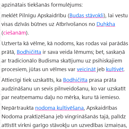
apzinātais tiekšanās formulējums:
meklēt Pilnīgu Apskaidrību (
Budas stāvokli
), lai vestu
visas dzīvās būtnes uz Atbrīvošanos no
Duḥkha
(
ciešanām
).
Uztverta kā vēlme, kā nodoms, kas rodas vai parādās
prātā,
Bodhičitta
ir sava veida lēmums; bet, saskaņā
ar tradicionālo Budisma skatījumu uz psihiskajiem
procesiem, jūtas un vēlmes var
veicināt
jeb
kultivēt
.
Attiecīgi tiek uzskatīts, ka
Bodhičitta
prasa prāta
audzināšanu un sevis pilnveidošanu, ko var uzskatīt
par neatņemamu daļu no mērķa, kuru tā iemieso.
Nepārtraukta
nodoma kultivēšana
, Apskaidrības
Nodoma praktizēšana jeb vingrināšanās tajā, palīdz
attīstīt virkni garīgo stāvokļu un uzvedības izmaiņas,