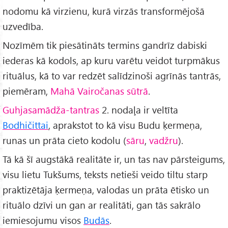
nodomu kā virzienu, kurā virzās transformējošā
uzvedība.
Nozīmēm tik piesātināts termins gandrīz dabiski
iederas kā kodols, ap kuru varētu veidot turpmākus
rituālus, kā to var redzēt salīdzinoši agrīnās tantrās,
piemēram,
Mahā Vairočanas sūtrā
.
Guhjasamādža-tantras
2. nodaļa ir veltīta
Bodhičittai
, aprakstot to kā visu Budu ķermeņa,
runas un prāta cieto kodolu (
sāru
,
vadžru
).
Tā kā šī augstākā realitāte ir, un tas nav pārsteigums,
visu lietu Tukšums, teksts netieši veido tiltu starp
praktizētāja ķermeņa, valodas un prāta ētisko un
rituālo dzīvi un gan ar realitāti, gan tās sakrālo
iemiesojumu visos
Budās
.