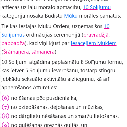
attiecas uz laju morālo apmācību,
10 Solījumu
kategorija nosaka Budistu
Mūku
morāles pamatus.
Tie kas iestājas Mūku Ordenī, uzņemas šos
10
Solījumus
ordinācijas ceremonijā (
pravradžjā
,
pabbadžā
), kad viņi kļūst par
Iesācējiem Mūkiem
(
Śrāmaṇera
,
sāmaņera
).
10 Solījumi atgādina paplašinātu 8 Solījumu formu,
kas ietver 5 Solījumu ievērošanu, tostarp stingru
jebkādu seksuālo aktivitāšu aizliegumu, kā arī
apņemšanos Atturēties:
no ēšanas pēc pusdienlaika,
(6)
no dziedāšanas, dejošanas un mūzikas,
(7)
no dārglietu nēsāšanas un smaržu lietošanas,
(8)
no gulēšanas greznās gultās, un
(9)