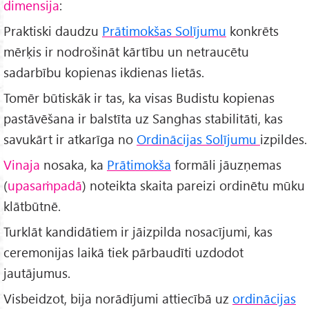
dimensija
:
Praktiski daudzu
Prātimokšas Solījumu
konkrēts
mērķis ir nodrošināt kārtību un netraucētu
sadarbību kopienas ikdienas lietās.
Tomēr būtiskāk ir tas, ka visas Budistu kopienas
pastāvēšana ir balstīta uz Sanghas stabilitāti, kas
savukārt ir atkarīga no
Ordinācijas Solījumu
izpildes.
Vinaja
nosaka, ka
Prātimokša
formāli jāuzņemas
(
upasaṁpadā
) noteikta skaita pareizi ordinētu mūku
klātbūtnē.
Turklāt kandidātiem ir jāizpilda nosacījumi, kas
ceremonijas laikā tiek pārbaudīti uzdodot
jautājumus.
Visbeidzot, bija norādījumi attiecībā uz
ordinācijas