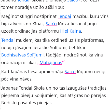
tomēr norādīja uz šo atšķirību:
Mēģinot stingri nostiprināt
Tendai
mācību, kuru viņš
bija atvedis no Ķīnas,
Saičo
lūdza tiesai atļauju
uzcelt ordinācijas platformu
Hiei Kalnā
.
Tendai
mūkiem, kas tika ordinēti uz šīs platformas,
nebija jāsaņem ierastie Solījumi, bet tikai
Bodhisatvas Solījumi
, tādējādi nodrošinot, ka viņu
ordinācija ir tikai
Mahājānas
.
Kad Japānas tiesa apmierināja
Saičo
lūgumu neilgi
pēc viņa nāves,
Japānas Tendai Skola un no tās izaugušās tradīcijas
pieņēma pieeju Solījumiem, kas atšķīrās no pārējās
Budistu pasaules pieejas.