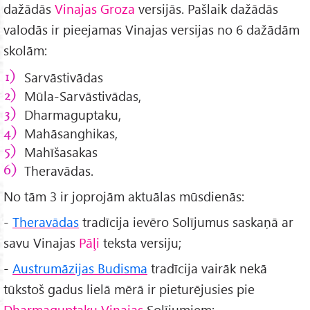
dažādās
Vinajas Groza
versijās. Pašlaik dažādās
valodās ir pieejamas Vinajas versijas no 6 dažādām
skolām:
Sarvāstivādas
Mūla-Sarvāstivādas,
Dharmaguptaku,
Mahāsanghikas,
Mahīšasakas
Theravādas.
No tām 3 ir joprojām aktuālas mūsdienās:
-
Theravādas
tradīcija ievēro Solījumus saskaņā ar
savu Vinajas
Pāļi
teksta versiju;
-
Austrumāzijas Budisma
tradīcija vairāk nekā
tūkstoš gadus lielā mērā ir pieturējusies pie
Dharmaguptaku Vinajas
Solījumiem;