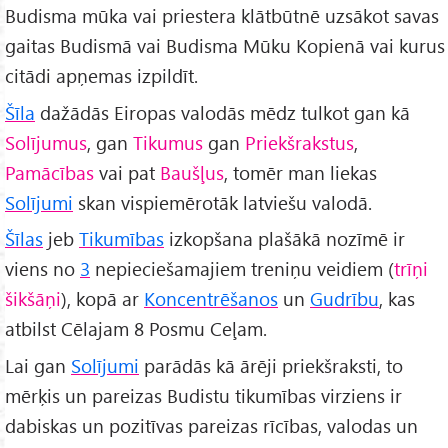
Budisma mūka vai priestera klātbūtnē uzsākot savas
gaitas Budismā vai Budisma Mūku Kopienā vai kurus
citādi apņemas izpildīt.
Šīla
dažādās Eiropas valodās mēdz tulkot gan kā
Solījumus
, gan
Tikumus
gan
Priekšrakstus
,
Pamācības
vai pat
Baušļus
, tomēr man liekas
Solījumi
skan vispiemērotāk latviešu valodā.
Šīlas
jeb
Tikumības
izkopšana plašākā nozīmē ir
viens no
3
nepieciešamajiem treniņu veidiem (
trīņi
šikšāņi
), kopā ar
Koncentrēšanos
un
Gudrību
, kas
atbilst Cēlajam 8 Posmu Ceļam.
Lai gan
Solījumi
parādās kā ārēji priekšraksti, to
mērķis un pareizas Budistu tikumības virziens ir
dabiskas un pozitīvas pareizas rīcības, valodas un