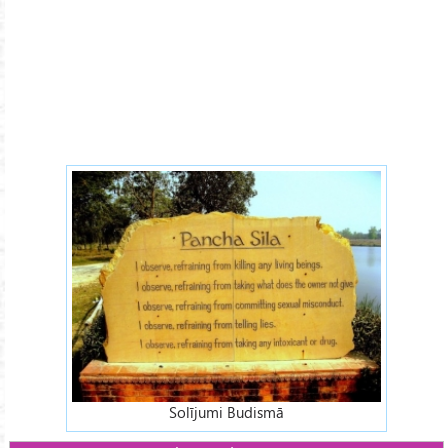
precepts-in-buddhism.jpg
Solījumi Budismā