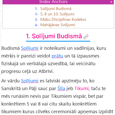
Index Anchors
Solījumi Budismā
5, 8 un 10. Solījumi
Mūku Disciplīnas Kodekss
Mahājānas Solījumi
1. Solījumi Budismā
Budismā
Solījumi
ir noteikumi un vadlīnijas, kuru
mērķis ir pareizi veidot
prātu
un tā izpausmes
fiziskajā un verbālajā uzvedībā, lai veicinātu
progresu ceļā uz Atbrīvi.
Ar vārdu
Solījumi
es latviski apzīmēju to, ko
Sanskritā un Pāļi sauc par
Šīla
jeb
Tikumi
, taču te
mēs runāsim nevis par Tikumiem vispār, bet par
konkrētiem 5 vai 8 vai citu skaitu konkrētiem
tikumiem kurus cilvēks ceremoniāli apņemas izpildīt