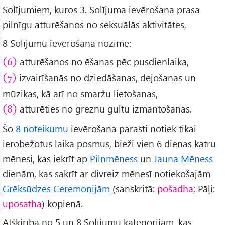
Solījumiem, kuros 3. Solījuma ievērošana prasa
pilnīgu atturēšanos no seksuālās aktivitātes,
8 Solījumu ievērošana nozīmē:
atturēšanos no ēšanas pēc pusdienlaika,
(6)
izvairīšanās no dziedāšanas, dejošanas un
(7)
mūzikas, kā arī no smaržu lietošanas,
atturēties no greznu gultu izmantošanas.
(8)
Šo
8 noteikumu
ievērošana parasti notiek tikai
ierobežotus laika posmus, bieži vien 6 dienas katru
mēnesi, kas iekrīt ap
Pilnmēness
un
Jauna Mēness
dienām, kas sakrīt ar divreiz mēnesī notiekošajām
Grēksūdzes Ceremonijām
(sanskritā:
pošadha
; Pāļi:
uposatha
) kopienā.
Atšķirībā no 5 un 8 Solījumu kategorijām, kas