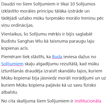
Daudzi no šiem Solījumiem ir tikai 10 Solījumos
izklāstīto morāles principu tālāka izstrāde un
tādējādi uzlabo mūku turpmāko morālo treniņu pēc
viņu ordinācijas.
Vienlaikus, šo Solījumu mērķis ir bijis saglabāt
Budistu Sanghas tēlu kā taisnuma paraugu laju
kopienas acīs.
Piemēram tiek stāstīts, ka
Buda
ieviesa dažus no
Solījumiem
skaļu atgadījumu rezultātā, kad mūku
izturēšanās draudēja izraisīt skandālu tajos, kuriem
Mūku kopienai bija jāsniedz morāli norādījumi un uz
kuriem Mūku kopiena paļāvās kā uz savu fizisko
atbalstu.
No cita skatījuma šiem Solījumiem ir
institucionāla