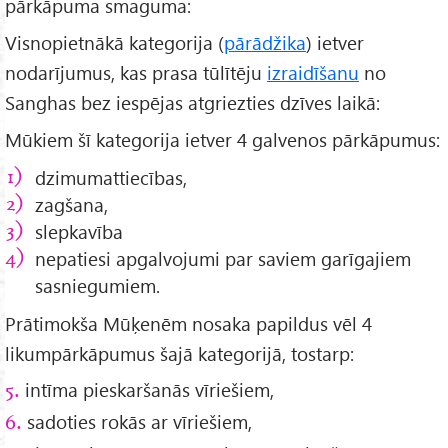
pārkāpuma smaguma:
Visnopietnākā kategorija (
pārādžika
) ietver
nodarījumus, kas prasa tūlītēju
izraidīšanu
no
Sanghas bez iespējas atgriezties dzīves laikā:
Mūkiem šī kategorija ietver 4 galvenos pārkāpumus:
dzimumattiecības,
zagšana,
slepkavība
nepatiesi apgalvojumi par saviem garīgajiem
sasniegumiem.
Prātimokša Mūķenēm nosaka papildus vēl 4
likumpārkāpumus šajā kategorijā, tostarp:
intīma pieskaršanās vīriešiem,
5.
sadoties rokās ar vīriešiem,
6.