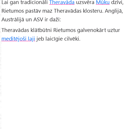
Lai gan tradicionāli
Theravāda
uzsvēra
Mūku
dzīvi,
Rietumos pastāv maz Theravādas klosteru. Anglijā,
Austrālijā un ASV ir daži:
Theravādas klātbūtni Rietumos galvenokārt uztur
meditējoši laji
jeb laicīgie cilvēki.