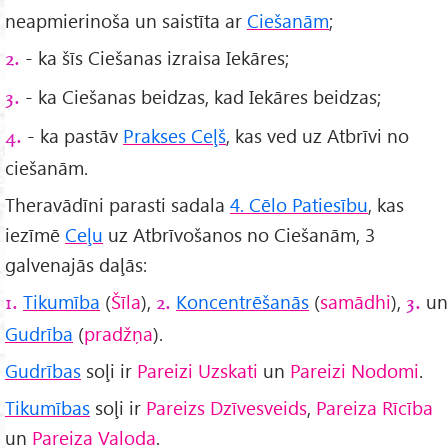
neapmierinoša un saistīta ar
Ciešanām
;
- ka šīs Ciešanas izraisa Iekāres;
2.
- ka Ciešanas beidzas, kad Iekāres beidzas;
3.
- ka pastāv
Prakses Ceļš
, kas ved uz Atbrīvi no
4.
ciešanām.
Theravādīni parasti sadala
4. Cēlo Patiesību
, kas
iezīmē
Ceļu
uz Atbrīvošanos no Ciešanām, 3
galvenajās daļās:
Tikumība
(
Šīla
),
Koncentrēšanās
(
samādhi
),
un
1.
2.
3.
Gudrība
(
pradžņa
).
Gudrības
soļi ir
Pareizi Uzskati
un
Pareizi Nodomi
.
Tikumības
soļi ir
Pareizs Dzīvesveids
,
Pareiza Rīcība
un
Pareiza Valoda
.