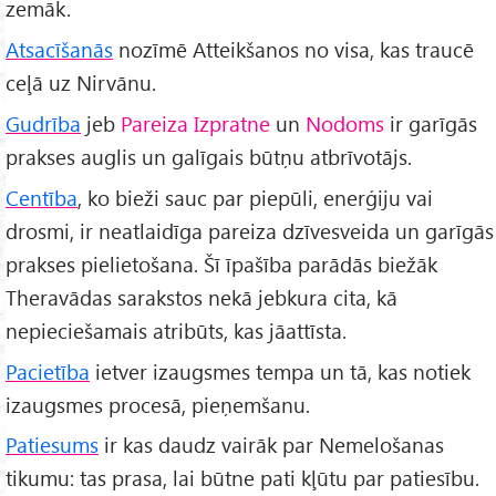
zemāk.
Atsacīšanās
nozīmē Atteikšanos no visa, kas traucē
ceļā uz Nirvānu.
Gudrība
jeb
Pareiza Izpratne
un
Nodoms
ir garīgās
prakses auglis un galīgais būtņu atbrīvotājs.
Centība
, ko bieži sauc par piepūli, enerģiju vai
drosmi, ir neatlaidīga pareiza dzīvesveida un garīgās
prakses pielietošana. Šī īpašība parādās biežāk
Theravādas sarakstos nekā jebkura cita, kā
nepieciešamais atribūts, kas jāattīsta.
Pacietība
ietver izaugsmes tempa un tā, kas notiek
izaugsmes procesā, pieņemšanu.
Patiesums
ir kas daudz vairāk par Nemelošanas
tikumu: tas prasa, lai būtne pati kļūtu par patiesību.