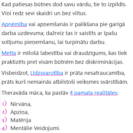
Kad patiesas būtnes dod savu vārdu, tie to izpildīs.
Viņi redz sevi skaidri un bez viltus.
Apņēmība
vai apņemšanās ir palikšana pie garīgā
darba uzdevuma; dažreiz tas ir saistīts ar īpašu
solījumu pieņemšanu, lai turpinātu darbu.
Metta
ir mīlošā labestība vai draudzīgums, kas tiek
praktizēts pret visām būtnēm bez diskriminācijas.
Visbeidzot,
Līdzsvarotība
ir prāta nesatraucamība,
prāts kurš nemainās atbilstoši veiksmes svārstībām.
Theravāda māca, ka pastāv
4 pamata realitātes
:
Nirvāna,
Apziņa,
Matērija
Mentālie Veidojumi.