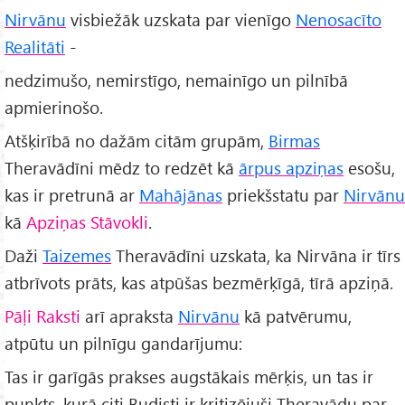
Nirvānu
visbiežāk uzskata par vienīgo
Nenosacīto
Realitāti
-
nedzimušo, nemirstīgo, nemainīgo un pilnībā
apmierinošo.
Atšķirībā no dažām citām grupām,
Birmas
Theravādīni mēdz to redzēt kā
ārpus apziņas
esošu,
kas ir pretrunā ar
Mahājānas
priekšstatu par
Nirvānu
kā
Apziņas Stāvokli
.
Daži
Taizemes
Theravādīni uzskata, ka Nirvāna ir tīrs
atbrīvots prāts, kas atpūšas bezmērķīgā, tīrā apziņā.
Pāḷi Raksti
arī apraksta
Nirvānu
kā patvērumu,
atpūtu un pilnīgu gandarījumu:
Tas ir garīgās prakses augstākais mērķis, un tas ir
punkts, kurā citi Budisti ir kritizējuši Theravādu par