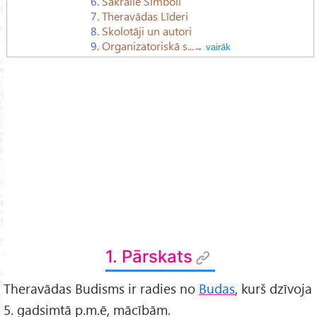
6.
Sakrālie Simboli
7.
Theravādas Līderi
8.
Skolotāji un autori
9.
Organizatoriskā s...
→ vairāk
1. Pārskats
Theravādas Budisms ir radies no
Budas
, kurš dzīvoja
5. gadsimtā p.m.ē, mācībām.