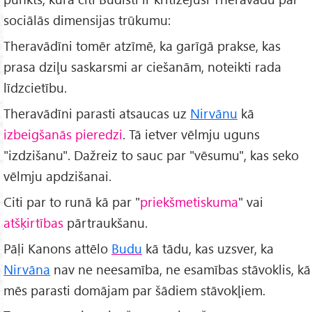
sociālās dimensijas trūkumu:
Theravādīni tomēr atzīmē, ka garīgā prakse, kas
prasa dziļu saskarsmi ar ciešanām, noteikti rada
līdzcietību.
Theravādīni parasti atsaucas uz
Nirvānu
kā
izbeigšanās pieredzi
. Tā ietver vēlmju uguns
"izdzišanu". Dažreiz to sauc par "vēsumu", kas seko
vēlmju apdzišanai.
Citi par to runā kā par "
priekšmetiskuma
" vai
atšķirtības
pārtraukšanu.
Pāḷi Kanons attēlo
Budu
kā tādu, kas uzsver, ka
Nirvāna
nav ne neesamība, ne esamības stāvoklis, kā
mēs parasti domājam par šādiem stāvokļiem.