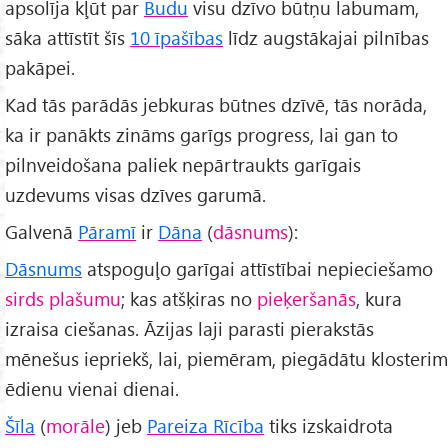
apsolīja kļūt par
Budu
visu dzīvo būtņu labumam,
sāka attīstīt šīs
10 īpašības
līdz augstākajai pilnības
pakāpei.
Kad tās parādās jebkuras būtnes dzīvē, tās norāda,
ka ir panākts zināms garīgs progress, lai gan to
pilnveidošana paliek nepārtraukts garīgais
uzdevums visas dzīves garumā.
Galvenā
Pāramī
ir
Dāna
(
dāsnums
):
Dāsnums
atspoguļo garīgai attīstībai nepieciešamo
sirds plašumu
; kas atšķiras no
pieķeršanās
, kura
izraisa ciešanas. Āzijas laji parasti pierakstās
mēnešus iepriekš, lai, piemēram, piegādātu klosterim
ēdienu vienai dienai.
Šīla
(
morāle
) jeb
Pareiza Rīcība
tiks izskaidrota