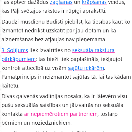
Tas aptver dažādus
zagšanas
un
krāpšanas
veidus,
kas Pāḷi svētajos rakstos ir rūpīgi aprakstīti.
Daudzi mūsdienu Budisti piebilst, ka tiesības kaut ko
izmantot nedrīkst uzskatīt par jau dotām un ka
aizņemšanās bez atļaujas nav pieņemama.
3. Solījums
liek izvairīties no
seksuāla rakstura
pārkāpumiem
; tas bieži tiek paplašināts, iekļaujot
kontroli attiecībā uz visām
sajūtu iekārēm
.
Pamatprincips ir neizmantot sajūtas tā, lai tas kādam
kaitētu.
Divas galvenās vadlīnijas nosaka, ka ir jāievēro visu
pušu seksuālās saistības un jāizvairās no seksuāla
kontakta
ar nepiemērotiem partneriem
, tostarp
bērniem un noziedzniekiem.