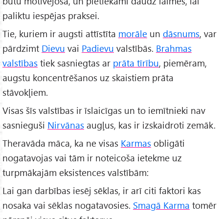
būtu motivējoša, un pietiekami daudz laimes, lai
paliktu iespējas praksei.
Tie, kuriem ir augsti attīstīta
morāle
un
dāsnums
, var
pārdzimt
Dievu
vai
Padievu
valstībās.
Brahmas
valstības
tiek sasniegtas ar
prāta tīrību
, piemēram,
augstu koncentrēšanos uz skaistiem prāta
stāvokļiem.
Visas šīs valstības ir īslaicīgas un to iemītnieki nav
sasnieguši
Nirvānas
augļus, kas ir izskaidroti zemāk.
Theravāda māca, ka ne visas
Karmas
obligāti
nogatavojas vai tām ir noteicoša ietekme uz
turpmākajām eksistences valstībām:
Lai gan darbības iesēj sēklas, ir arī citi faktori kas
nosaka vai sēklas nogatavosies.
Smagā Karma
tomēr