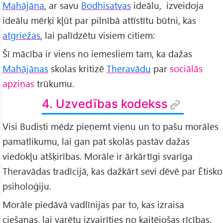
Mahājāna
, ar savu
Bodhisatvas
ideālu, izveidoja
ideālu mērķi kļūt par pilnībā attīstītu būtni, kas
atgriežas
, lai palīdzētu visiem citiem:
Šī mācība ir viens no iemesliem tam, ka dažas
Mahājānas
skolas kritizē
Theravādu
par
sociālās
apziņas
trūkumu.
4. Uzvedības kodekss
Visi Budisti mēdz pieņemt vienu un to pašu morāles
pamatlikumu, lai gan pat skolās pastāv dažas
viedokļu atšķirības. Morāle ir ārkārtīgi svarīga
Theravādas tradīcijā, kas dažkārt sevi dēvē par Ētisko
psiholoģiju.
Morāle piedāvā vadlīnijas par to, kas izraisa
ciešanas, lai varētu izvairīties no kaitējošas rīcības.