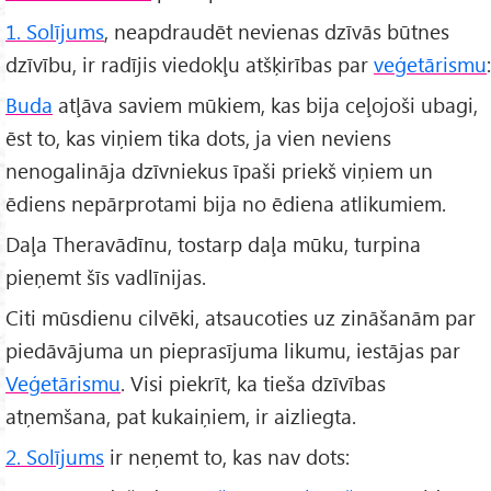
1. Solījums
, neapdraudēt nevienas dzīvās būtnes
dzīvību, ir radījis viedokļu atšķirības par
veģetārismu
:
Buda
atļāva saviem mūkiem, kas bija ceļojoši ubagi,
ēst to, kas viņiem tika dots, ja vien neviens
nenogalināja dzīvniekus īpaši priekš viņiem un
ēdiens nepārprotami bija no ēdiena atlikumiem.
Daļa Theravādīnu, tostarp daļa mūku, turpina
pieņemt šīs vadlīnijas.
Citi mūsdienu cilvēki, atsaucoties uz zināšanām par
piedāvājuma un pieprasījuma likumu, iestājas par
Veģetārismu
. Visi piekrīt, ka tieša dzīvības
atņemšana, pat kukaiņiem, ir aizliegta.
2. Solījums
ir neņemt to, kas nav dots: