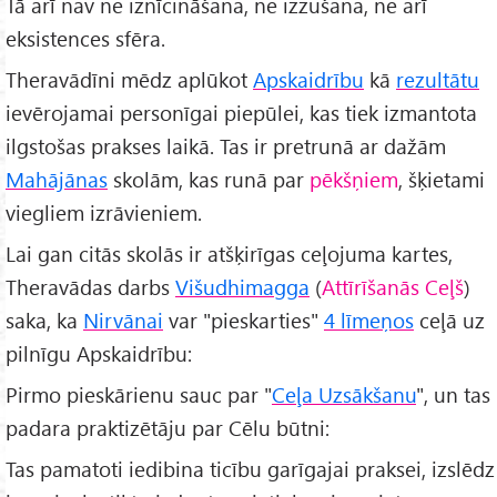
Tā arī nav ne iznīcināšana, ne izzušana, ne arī
eksistences sfēra.
Theravādīni mēdz aplūkot
Apskaidrību
kā
rezultātu
ievērojamai personīgai piepūlei, kas tiek izmantota
ilgstošas prakses laikā. Tas ir pretrunā ar dažām
Mahājānas
skolām, kas runā par
pēkšņiem
, šķietami
viegliem izrāvieniem.
Lai gan citās skolās ir atšķirīgas ceļojuma kartes,
Theravādas darbs
Višudhimagga
(
Attīrīšanās Ceļš
)
saka, ka
Nirvānai
var "pieskarties"
4 līmeņos
ceļā uz
pilnīgu Apskaidrību:
Pirmo pieskārienu sauc par "
Ceļa Uzsākšanu
", un tas
padara praktizētāju par Cēlu būtni:
Tas pamatoti iedibina ticību garīgajai praksei, izslēdz