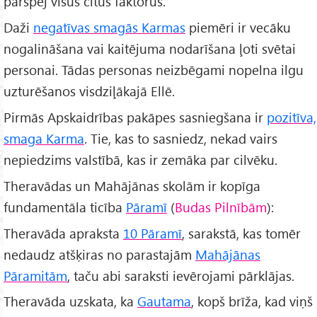
pārspēj visus citus faktorus.
Daži
negatīvas smagās Karmas
piemēri ir vecāku
nogalināšana vai kaitējuma nodarīšana ļoti svētai
personai. Tādas personas neizbēgami nopelna ilgu
uzturēšanos visdziļākajā Ellē.
Pirmās Apskaidrības pakāpes sasniegšana ir
pozitīva,
smaga Karma
. Tie, kas to sasniedz, nekad vairs
nepiedzims valstībā, kas ir zemāka par cilvēku.
Theravādas un Mahājānas skolām ir kopīga
fundamentāla ticība
Pāramī
(
Budas Pilnībām
):
Theravāda apraksta
10 Pāramī
, sarakstā, kas tomēr
nedaudz atšķiras no parastajām
Mahājānas
Pāramitām
, taču abi saraksti ievērojami pārklājas.
Theravāda uzskata, ka
Gautama
, kopš brīža, kad viņš