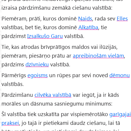
izraisa pārdzimšanu zemākā ciešanu valstībā:
Piemēram, prāti, kuros dominē
Naids
, rada sev
Elles
valstības, bet tie, kuros dominē
Alkatība
, tie
pārdzimst
Izsalkušo Garu
valstībā.
Tie, kas atrodas brīvprātīgos maldos vai ilūzijās,
piemēram, piesārņo prātu ar
apreibinošām vielām
,
pārdzims
dzīvnieku
valstībā.
Pārmērīgs
egoisms
un rūpes par sevi noved
dēmonu
valstībās.
Pārdzimšanu
cilvēka valstībā
var iegūt, ja ir kāds
morāles un dāsnuma sasniegumu minimums:
Šī valstība tiek uzskatīta par vispiemērotāko
garīgajai
praksei
, jo tajā ir pietiekami daudz ciešanu, lai tā