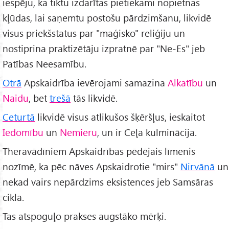
iespēju, ka tiktu izdarītas pietiekami nopietnas
kļūdas, lai saņemtu postošu pārdzimšanu, likvidē
visus priekšstatus par "maģisko" reliģiju un
nostiprina praktizētāju izpratnē par "Ne-Es" jeb
Patības Neesamību.
Otrā
Apskaidrība ievērojami samazina
Alkatību
un
Naidu
, bet
trešā
tās likvidē.
Ceturtā
likvidē visus atlikušos šķēršļus, ieskaitot
Iedomību
un
Nemieru
, un ir Ceļa kulminācija.
Theravādīniem Apskaidrības pēdējais līmenis
nozīmē, ka pēc nāves Apskaidrotie "mirs"
Nirvānā
un
nekad vairs nepārdzims eksistences jeb Samsāras
ciklā.
Tas atspoguļo prakses augstāko mērķi.