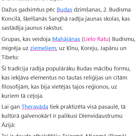
Dažus gadsimtus pēc
Budas
dzimšanas, 2. Budisma
Koncilā, šķelšanās Sanghā radīja jaunas skolas, kas
sastādīja jaunus rakstus:
Grupas, kas veidoja
Mahājānas
(
Lielo Ratu
) Budismu,
migrēja uz
ziemeļiem
, uz Ķīnu, Koreju, Japānu un
Tibetu:
Šī tradīcija radīja populārāku Budas mācību formu,
kas iekļāva elementus no tautas reliģijas un citām
filosofijām, kas bija vietējās tajos reģionos, uz
kuriem tā ceļoja.
Lai gan
Theravāda
tiek praktizēta visā pasaulē, tā
kultūrā galvenokārt ir palikusi Dienvidaustrumu
Āzijā:
Tai ir daudz atbalstītāju Taizemē, Mjanmā (Birmā),