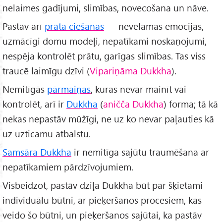
nelaimes gadījumi, slimības, novecošana un nāve.
Pastāv arī
prāta ciešanas
— nevēlamas emocijas,
uzmācīgi domu modeļi, nepatīkami noskaņojumi,
nespēja kontrolēt prātu, garīgas slimības. Tas viss
traucē laimīgu dzīvi (
Vipariņāma Dukkha
).
Nemitīgās
pārmaiņas
, kuras nevar mainīt vai
kontrolēt, arī ir
Dukkha
(
aničča Dukkha
) forma; tā kā
nekas nepastāv mūžīgi, ne uz ko nevar paļauties kā
uz uzticamu atbalstu.
Samsāra Dukkha
ir nemitīga sajūtu traumēšana ar
nepatīkamiem pārdzīvojumiem.
Visbeidzot, pastāv dziļa Dukkha būt par šķietami
individuālu būtni, ar pieķeršanos procesiem, kas
veido šo būtni, un pieķeršanos sajūtai, ka pastāv