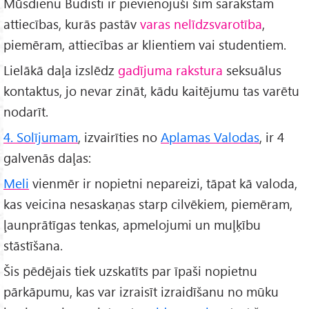
Mūsdienu Budisti ir pievienojuši šim sarakstam
attiecības, kurās pastāv
varas nelīdzsvarotība
,
piemēram, attiecības ar klientiem vai studentiem.
Lielākā daļa izslēdz
gadījuma rakstura
seksuālus
kontaktus, jo nevar zināt, kādu kaitējumu tas varētu
nodarīt.
4. Solījumam
, izvairīties no
Aplamas Valodas
, ir 4
galvenās daļas:
Meli
vienmēr ir nopietni nepareizi, tāpat kā valoda,
kas veicina nesaskaņas starp cilvēkiem, piemēram,
ļaunprātīgas tenkas, apmelojumi un muļķību
stāstīšana.
Šis pēdējais tiek uzskatīts par īpaši nopietnu
pārkāpumu, kas var izraisīt izraidīšanu no mūku