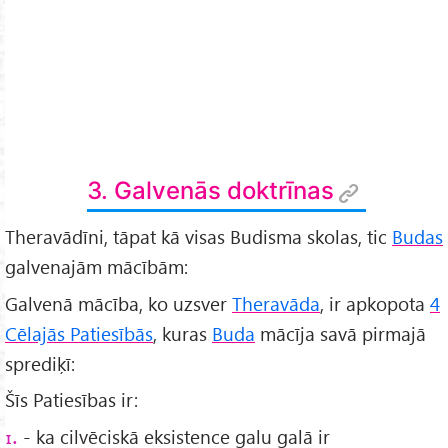
3. Galvenās doktrīnas
Theravādīni, tāpat kā visas Budisma skolas, tic
Budas
galvenajām mācībām:
Galvenā mācība, ko uzsver
Theravāda
, ir apkopota
4
Cēlajās Patiesībās
, kuras
Buda
mācīja savā pirmajā
sprediķī:
Šīs Patiesības ir:
- ka cilvēciskā eksistence galu galā ir
1.