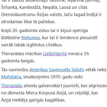
Šrīlankā, Kambodžā, Nepālā, Laosā un citās
Dienvidaustrumu Āzijas valstīs, taču tagad Indijā ir
atrodamas tikai tā paliekas.
Kopš 20. gadsimta vidus tai ir bijusi spēcīga
klātbūtne
Rietumos
, kur tai ir tendence piesaistīt
vairāk labāk izglītotus cilvēkus.
Theravādas mācības
Lielbritānijā
nonāca 19.
gadsimta beigās.
Tās sasniedza
Amerikas Savienotās Valstis
vēlāk nekā
Mahājāna
, iesakņojoties 1970. gadu vidū:
Theravādu
atveda galvenokārt jaunieši, kas atgriezās
no dienesta Miera Korpusā Āzijā, un ceļotāji, kas
Āzijā meklēja garīgās bagātības.