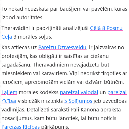
To nekad neuzskata par baušļiem vai pavēlēm, kuras
izdod autoritātes.
Theravādīni ir padziļināti analizējuši
Cēlā 8 Posmu
Ceļa
3 morāles soļus.
Kas attiecas uz
Pareizu Dzīvesveidu
, ir jāizvairās no
profesijām, kas obligāti ir saistītas ar ciešanu
sagādāšanu. Theravādīniem nevajadzētu būt
miesniekiem vai karavīriem. Viņi nedrīkst tirgoties ar
ieročiem, apreibinošām vielām vai dzīvām būtnēm.
Lajiem
morāles kodekss
pareizai valodai
un
pareizai
rīcībai
visbiežāk ir izteikts
5 Solījumos
jeb uzvedības
vadlīnijās. Detalizēti saraksti Pāḷi Kanonā apraksta
nosacījumus, kam būtu jānotiek, lai būtu noticis
Pareizas Rīcības
pārkāpums.