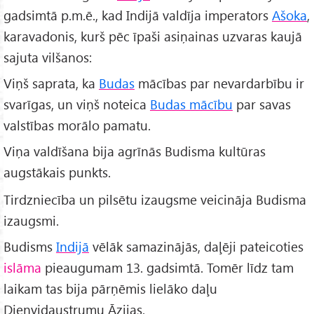
gadsimtā p.m.ē., kad Indijā valdīja imperators
Ašoka
,
karavadonis, kurš pēc īpaši asiņainas uzvaras kaujā
sajuta vilšanos:
Viņš saprata, ka
Budas
mācības par nevardarbību ir
svarīgas, un viņš noteica
Budas mācību
par savas
valstības morālo pamatu.
Viņa valdīšana bija agrīnās Budisma kultūras
augstākais punkts.
Tirdzniecība un pilsētu izaugsme veicināja Budisma
izaugsmi.
Budisms
Indijā
vēlāk samazinājās, daļēji pateicoties
islāma
pieaugumam 13. gadsimtā. Tomēr līdz tam
laikam tas bija pārņēmis lielāko daļu
Dienvidaustrumu Āzijas.