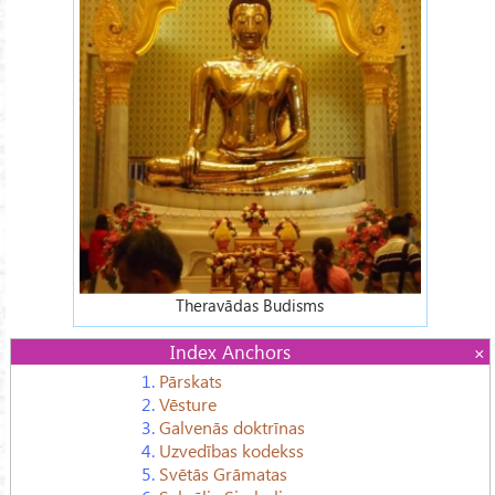
Theravādas Budisms
Index Anchors
1.
Pārskats
2.
Vēsture
3.
Galvenās doktrīnas
4.
Uzvedības kodekss
5.
Svētās Grāmatas