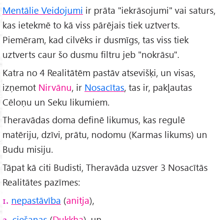
Mentālie Veidojumi
ir prāta "iekrāsojumi" vai saturs,
kas ietekmē to kā viss pārējais tiek uztverts.
Piemēram, kad cilvēks ir dusmīgs, tas viss tiek
uztverts caur šo dusmu filtru jeb "nokrāsu".
Katra no 4 Realitātēm pastāv atsevišķi, un visas,
izņemot
Nirvānu
, ir
Nosacītas
, tas ir, pakļautas
Cēloņu un Seku likumiem.
Theravādas doma definē likumus, kas regulē
matēriju, dzīvi, prātu, nodomu (Karmas likums) un
Budu misiju.
Tāpat kā citi Budisti, Theravāda uzsver 3 Nosacītās
Realitātes pazīmes:
nepastāvība
(
anitja
),
1.
ciešanas
(
Dukkha
), un