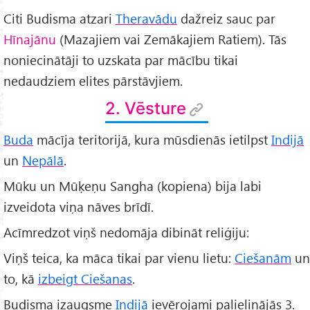
Citi Budisma atzari
Theravādu
dažreiz sauc par
Hīnajānu
(Mazajiem vai Zemākajiem Ratiem). Tās
noniecinātāji to uzskata par mācību tikai
nedaudziem elites pārstāvjiem.
2. Vēsture
Buda
mācīja teritorijā, kura mūsdienās ietilpst
Indijā
un
Nepālā
.
Mūku un Mūķeņu Sangha (kopiena) bija labi
izveidota viņa nāves brīdī.
Acīmredzot viņš nedomāja dibināt reliģiju:
Viņš teica, ka māca tikai par vienu lietu:
Ciešanām
un
to, kā
izbeigt Ciešanas
.
Budisma izaugsme
Indijā
ievērojami palielinājās 3.