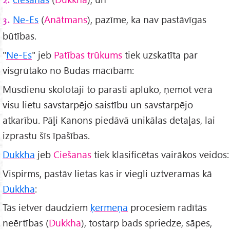
2.
Ne-Es
(
Anātmans
), pazīme, ka nav pastāvīgas
3.
būtības.
"
Ne-Es
" jeb
Patības trūkums
tiek uzskatīta par
visgrūtāko no Budas mācībām:
Mūsdienu skolotāji to parasti aplūko, ņemot vērā
visu lietu savstarpējo saistību un savstarpējo
atkarību. Pāļi Kanons piedāvā unikālas detaļas, lai
izprastu šīs īpašības.
Dukkha
jeb
Ciešanas
tiek klasificētas vairākos veidos:
Vispirms, pastāv lietas kas ir viegli uztveramas kā
Dukkha
:
Tās ietver daudziem
ķermeņa
procesiem radītās
neērtības (
Dukkha
), tostarp bads spriedze, sāpes,