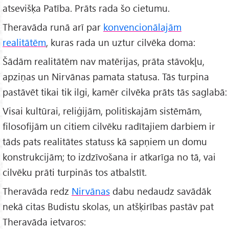
atsevišķa Patība. Prāts rada šo cietumu.
Theravāda runā arī par
konvencionālajām
realitātēm
, kuras rada un uztur cilvēka doma:
Šādām realitātēm nav matērijas, prāta stāvokļu,
apziņas un Nirvānas pamata statusa. Tās turpina
pastāvēt tikai tik ilgi, kamēr cilvēka prāts tās saglabā:
Visai kultūrai, reliģijām, politiskajām sistēmām,
filosofijām un citiem cilvēku radītajiem darbiem ir
tāds pats realitātes statuss kā sapņiem un domu
konstrukcijām; to izdzīvošana ir atkarīga no tā, vai
cilvēku prāti turpinās tos atbalstīt.
Theravāda redz
Nirvānas
dabu nedaudz savādāk
nekā citas Budistu skolas, un atšķirības pastāv pat
Theravāda ietvaros: