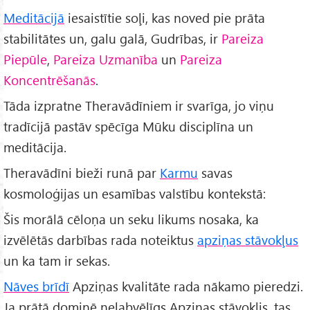
Meditācijā
iesaistītie soļi, kas noved pie prāta
stabilitātes un, galu galā, Gudrības, ir
Pareiza
Piepūle
,
Pareiza Uzmanība
un
Pareiza
Koncentrēšanās
.
Tāda izpratne Theravādīniem ir svarīga, jo viņu
tradīcijā pastāv spēcīga Mūku disciplīna un
meditācija.
Theravādīni bieži runā par
Karmu
savas
kosmoloģijas un esamības valstību kontekstā:
Šis morālā cēloņa un seku likums nosaka, ka
izvēlētās darbības rada noteiktus
apziņas stāvokļus
un ka tam ir sekas.
Nāves brīdī
Apziņas kvalitāte rada nākamo pieredzi.
Ja prātā dominē nelabvēlīgs Apziņas stāvoklis, tas