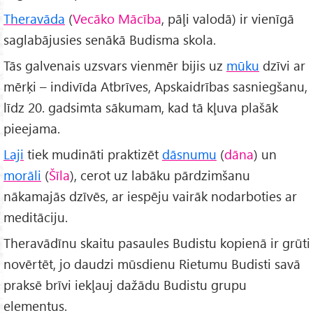
Theravāda
(
Vecāko Mācība
, pāļi valodā) ir vienīgā
saglabājusies senākā Budisma skola.
Tās galvenais uzsvars vienmēr bijis uz
mūku
dzīvi ar
mērķi – indivīda Atbrīves, Apskaidrības sasniegšanu,
līdz 20. gadsimta sākumam, kad tā kļuva plašāk
pieejama.
Laji
tiek mudināti praktizēt
dāsnumu
(
dāna
) un
morāli
(
Šīla
), cerot uz labāku pārdzimšanu
nākamajās dzīvēs, ar iespēju vairāk nodarboties ar
meditāciju.
Theravādīnu skaitu pasaules Budistu kopienā ir grūti
novērtēt, jo daudzi mūsdienu Rietumu Budisti savā
praksē brīvi iekļauj dažādu Budistu grupu
elementus.