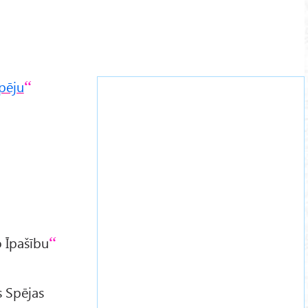
pēju
 Īpašību
s Spējas