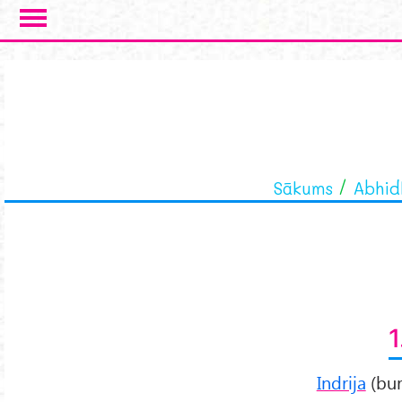
Skip to main content
Sākums
Abhi
1
Indrija
(bur