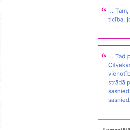
... Tam,
ticība, 
... Tad 
Cilvēkam
vienotīb
strādā p
sasniedz
sasniedz
Komentētā