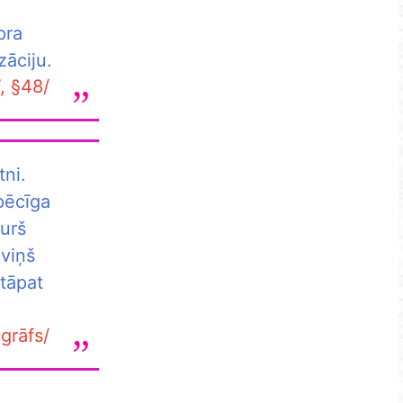
pra
zāciju.
, §48/
tni.
pēcīga
kurš
 viņš
 tāpat
grāfs/