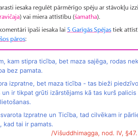
rasti iesaka regulēt pārmērīgo spēju ar stāvokļu izz
avičaja
) vai miera attīstību (
śamatha
).
 komentāri īpaši iesaka lai
5 Garīgās Spējas
tiek attīst
ošos pāros
:
, kam stipra ticība, bet maza sajēga, rodas nek
ība bez pamata.
ra izpratne, bet maza ticība - tas bieži piedzīv
 un ir tikpat grūti izārstējams kā tas kurš palicis
lietošanas.
svarota Izpratne un Ticība, tad cilvēkam ir pārli
d, kad tai ir pamats.
/Višuddhimagga, nod. IV, §47. 