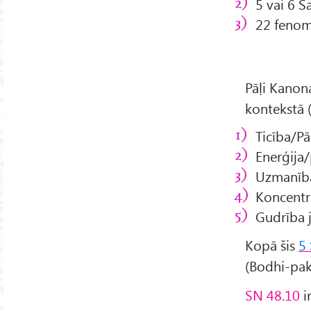
5 vai 6 S
22 fenom
Pāḷi Kanon
kontekstā 
Ticība/Pā
Enerģija/
Uzmanība
Koncentr
Gudrība j
Kopā šis
5
(Bodhi-pa
SN 48.10
i