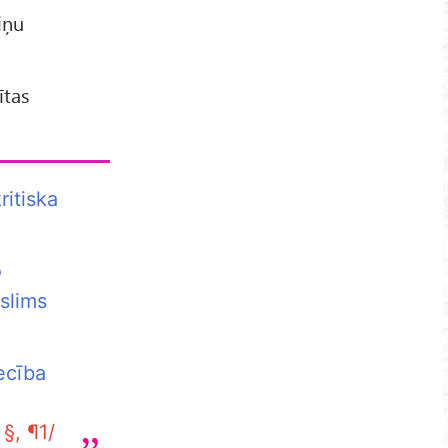
iņu
ītas
ritiska
o
 slims
ecība
§, ¶1/