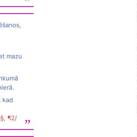
rēšanos,
bet mazu
inkumā
ierā.
k kad
§, ¶2/