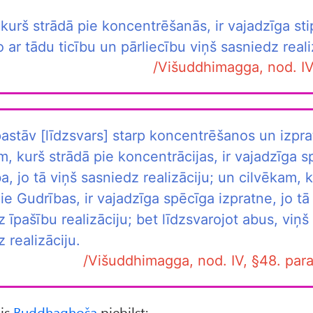
 kurš strādā pie koncentrēšanās, ir vajadzīga sti
jo ar tādu ticību un pārliecību viņš sasniedz reali
/Višuddhimagga, nod. IV
pastāv [līdzsvars] starp koncentrēšanos un izpra
, kurš strādā pie koncentrācijas, ir vajadzīga s
a, jo tā viņš sasniedz realizāciju; un cilvēkam, 
ie Gudrības, ir vajadzīga spēcīga izpratne, jo tā
 īpašību realizāciju; bet līdzsvarojot abus, viņš
 realizāciju.
/Višuddhimagga, nod. IV, §48. para
js
Buddhaghoša
piebilst: