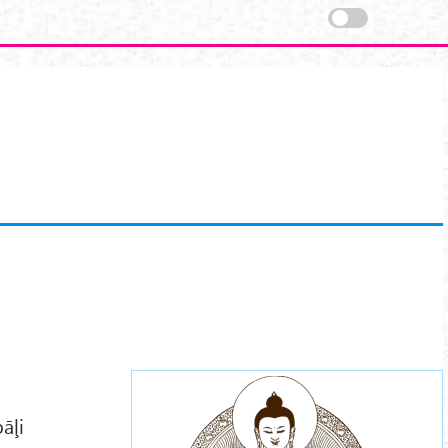
buddha-
meditations.png
pāļi