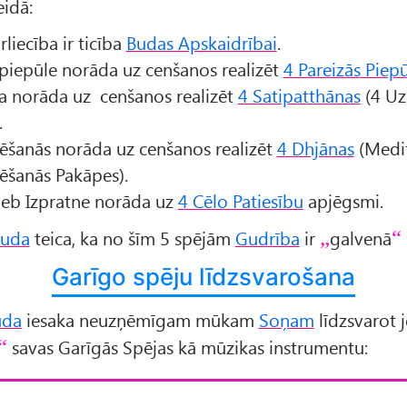
eidā:
rliecība ir ticība
Budas Apskaidrībai
.
piepūle norāda uz cenšanos realizēt
4 Pareizās Piep
 norāda uz cenšanos realizēt
4 Satipatthānas
(4 Uz
.
ēšanās norāda uz cenšanos realizēt
4 Dhjānas
(Medit
ēšanās Pakāpes).
jeb Izpratne norāda uz
4 Cēlo Patiesību
apjēgsmi.
uda
teica, ka no šīm 5 spējām
Gudrība
ir
galvenā
Garīgo spēju līdzsvarošana
uda
iesaka neuzņēmīgam mūkam
Soņam
līdzsvarot 
savas Garīgās Spējas kā mūzikas instrumentu: