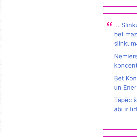
... Slin
bet maz
slinkum
Nemiers
koncent
Bet Kon
un Ener
Tāpēc ši
abi ir lī