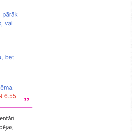
e pārāk
, vai
u, bet
tēma.
N 6.55
entāri
pējas,