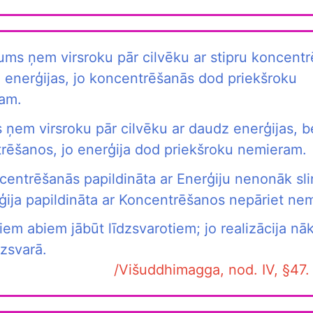
kums ņem virsroku pār cilvēku ar stipru koncent
 enerģijas, jo koncentrēšanās dod priekšroku
am.
 ņem virsroku pār cilvēku ar daudz enerģijas, 
rēšanos, jo enerģija dod priekšroku nemieram.
centrēšanās papildināta ar Enerģiju nenonāk sl
ģija papildināta ar Koncentrēšanos nepāriet nem
em abiem jābūt līdzsvarotiem; jo realizācija nā
dzsvarā.
/Višuddhimagga, nod. IV, §47. 