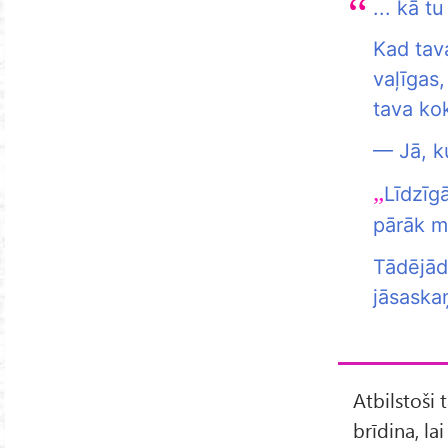
... kā t
Kad tava
vaļīgas,
tava ko
— Jā, k
Līdzīg
pārāk m
Tādējādi
jāsask
Atbilstoši
brīdina, la