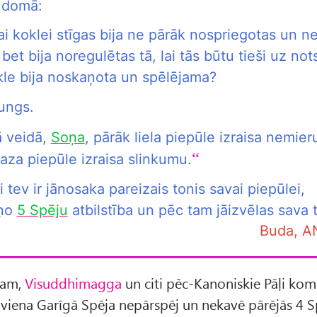
u domā:
i koklei stīgas bija ne pārāk nospriegotas un n
 bet bija noregulētas tā, lai tās būtu tieši uz nots
kle bija noskaņota un spēlējama?
ungs.
ā veidā,
Soņa
, pārāk liela piepūle izraisa nemier
aza piepūle izraisa slinkumu.
 tev ir jānosaka pareizais tonis savai piepūlei,
aņo
5 Spēju
atbilstība un pēc tam jāizvēlas sava 
Buda, A
 tam,
Visuddhimagga
un citi pēc-Kanoniskie Pāḷi kom
i viena Garīgā Spēja nepārspēj un nekavē pārējās 4 S