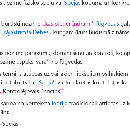
s apzīmē fizisko spēju vai
Spējas
kopumā un konkrēt
s burtiski nozīmē
kas pieder Indram
,
Rigvēdas
galv
n
Trājastrimša Debesu
kungam (kurš Budismā zināms 
 tas nozīmē pārākumu, dominēšanu un kontroli, ko ap
nozīme
spēks, vara
no Rigvēdas.
s termins attiecas uz vairākiem iekšējiem psihiskie
tiek tulkots kā
Spēja
vai konkrētos kontekstos kā
Kontrolējošais Princips
.
karībā no konteksta
Indrija
tradicionāli attiecas uz 
pām:
s Spējas