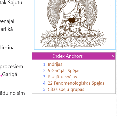
āk Sajūtu
enajai
arī kā
liecina
Index Anchors
1.
Indrijas
m procesiem
2.
5 Garīgās Spējas
Garīgā
3.
6 sajūtu spējas
4.
22 Fenomenoloģiskās Spējas
5.
Citas spēju grupas
kādu no šīm