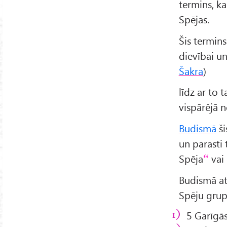
termins, ka
Spējas.
Šis termin
dievībai u
Šakra
)
līdz ar to
vispārējā 
Budismā
ši
un parasti 
Spēja
vai
Budismā at
Spēju gru
5 Garīgā