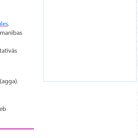
ūles
.
manības
atīvās
(agga).
jeb