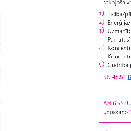
sekojošā v
Ticība/pā
Enerģija/
Uzmanība
Pamatus)
Koncentr
Koncentr
Gudrība 
SN 48.51
B
AN 6.55
B
noskaņot