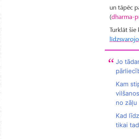
un tāpēc pa
(
dharma-pr
Turklāt šie
līdzsvaroj
Jo tādam
pārliec
Kam stip
vilšanos
no zāļu 
Kad līdz
tikai ta