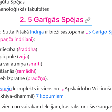
ajūtu Spējas
enoloģiskās fakultātes
2. 5 Garīgās Spējas
a Sutta Pitakā
Indrija
ir bieži sastopama
5 Garīgo S
(
paņča indrijāni
):
rliecība (
šraddha
)
piepūle (
vīrja
)
 vai atmiņa (
smriti
)
ēšanās (
samādhi
)
eb Izpratne (
pradžņa
).
 Spēju
komplekts ir viens no
Apskaidrību Veicinošo
kkhiya-dhammā)
7 kopumiem
..
r viena no vairākām lekcijām, kas raksturo šīs Garīgā