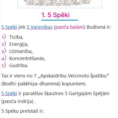
1. 5 Spēki
5 Spēki
jeb
5 Varenības
(
paņča balāni
) Budismā ir:
Ticība,
Enerģija,
Uzmanība,
Koncentrēšanās,
Gudrība.
Tas ir viens no 7
Apskaidrību Veicinošo Īpašību
(Bodhi-pakkhiya-dhammā) kopumiem.
5 Spēki
ir paralēlas šķautnes 5 Garīgajām Spējām
(paņča indrija) .
5 Spēku pretstati ir: