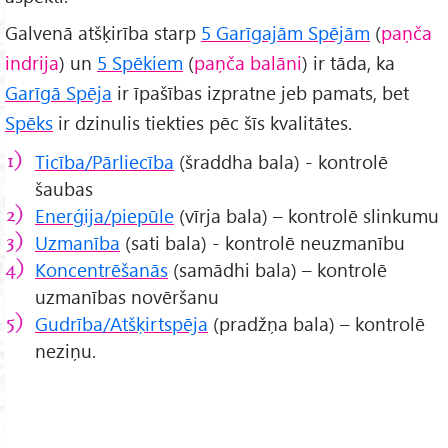
Galvenā atšķirība starp
5 Garīgajām Spējām
(
paņča
indrija
) un
5 Spēkiem
(
paņča balāni
) ir tāda, ka
Garīgā Spēja
ir īpašības izpratne jeb pamats, bet
Spēks
ir dzinulis tiekties pēc šīs kvalitātes.
Ticība/Pārliecība
(šraddha bala) - kontrolē
šaubas
Enerģija/piepūle
(vīrja bala) – kontrolē slinkumu
Uzmanība
(sati bala) - kontrolē neuzmanību
Koncentrēšanās
(samādhi bala) – kontrolē
uzmanības novēršanu
Gudrība/Atšķirtspēja
(pradžņa bala) – kontrolē
neziņu.