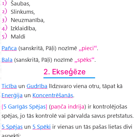
Šaubas,
Slinkums,
Neuzmanība,
Izklaidība,
Maldi
Pañca
(sanskritā, Pāḷi) nozīmē
pieci
.
Bala
(sanskritā, Pāḷi) nozīmē
spēks
.
2. Ekseģēze
Ticība
un
Gudrība
līdzsvaro viena otru, tāpat kā
Enerģija
un
Koncentrēšanās
.
5 Garīgās Spējas
(
paņča indrija
) ir kontrolējošas
spējas, jo tās kontrolē vai pārvalda savus pretstatus.
5 Spējas
un
5 Spēki
ir vienas un tās pašas lietas divi
aspekti: