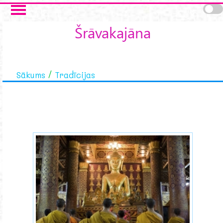
Skip to main content
Šrāvakajāna
Sākums
Tradīcijas
shravak-1-1xx.jpg