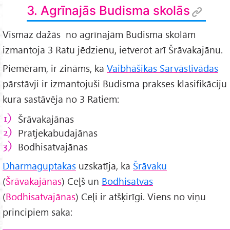
3. Agrīnajās Budisma skolās
Vismaz dažās no agrīnajām Budisma skolām
izmantoja 3 Ratu jēdzienu, ietverot arī Šrāvakajānu.
Piemēram, ir zināms, ka
Vaibhāšikas Sarvāstivādas
pārstāvji ir izmantojuši Budisma prakses klasifikāciju
kura sastāvēja no 3 Ratiem:
Šrāvakajānas
Pratjekabudajānas
Bodhisatvajānas
Dharmaguptakas
uzskatīja, ka
Šrāvaku
(
Šrāvakajānas
) Ceļš un
Bodhisatvas
(
Bodhisatvajānas
) Ceļi ir atšķirīgi. Viens no viņu
principiem saka: