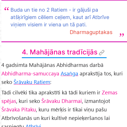
Buda un tie no 2 Ratiem - ir gājuši pa
atšķirīgiem cēliem ceļiem, kaut arī Atbrīve
viņiem visiem ir viena un tā pati.
Dharmaguptakas
4. Mahājānas tradīcijās
4 gadsimta Mahājānas Abhidharmas darbā
Abhidharma-samuccaya
Asaṅga
aprakstīja tos, kuri
seko
Šrāvaku Ratiem
:
Tādi cilvēki tika aprakstīti kā tādi kuriem ir
Zemas
spējas
, kuri seko
Šrāvaku Dharmai
, izmantojot
Šrāvaka Pitaku
, kuru mērķis ir tikai viņu pašu
Atbrīvošanās un kuri kultivē nepieķeršanos lai
sasniegtu
Atbrīvi
.