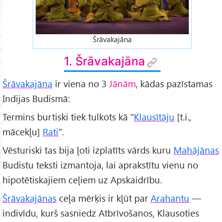
Šrāvakajāna
1. Šrāvakajāna
Šrāvakajāna
ir viena no 3
Jānām
, kādas pazīstamas
Indijas Budismā:
Termins burtiski tiek tulkots kā "
Klausītāju
[t.i.,
mācekļu]
Rati
".
Vēsturiski tas bija ļoti izplatīts vārds kuru
Mahājānas
Budistu teksti izmantoja, lai aprakstītu vienu no
hipotētiskajiem ceļiem uz Apskaidrību.
Šrāvakajānas
ceļa mērķis ir kļūt par
Arahantu
—
indivīdu, kurš sasniedz Atbrīvošanos, Klausoties