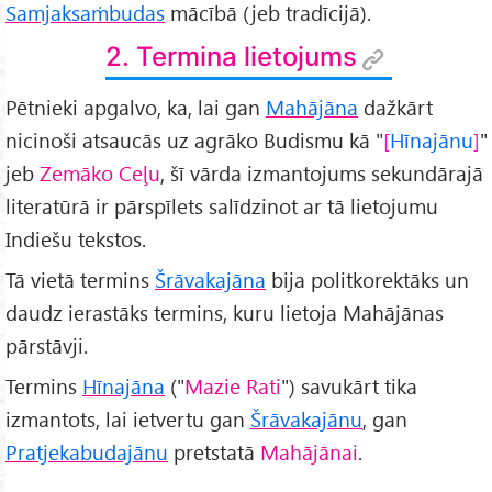
Samjaksaṁbudas
mācībā (jeb tradīcijā).
2. Termina lietojums
Pētnieki apgalvo, ka, lai gan
Mahājāna
dažkārt
nicinoši atsaucās uz agrāko Budismu kā "
Hīnajānu
"
jeb
Zemāko Ceļu
, šī vārda izmantojums sekundārajā
literatūrā ir pārspīlets salīdzinot ar tā lietojumu
Indiešu tekstos.
Tā vietā termins
Šrāvakajāna
bija politkorektāks un
daudz ierastāks termins, kuru lietoja Mahājānas
pārstāvji.
Termins
Hīnajāna
("
Mazie Rati
") savukārt tika
izmantots, lai ietvertu gan
Šrāvakajānu
, gan
Pratjekabudajānu
pretstatā
Mahājānai
.