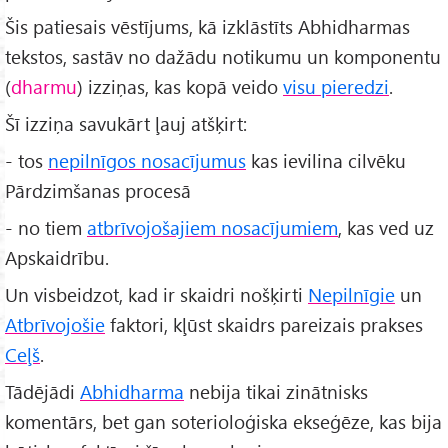
Šis patiesais vēstījums, kā izklāstīts Abhidharmas
tekstos, sastāv no dažādu notikumu un komponentu
(
dharmu
) izziņas, kas kopā veido
visu pieredzi
.
Šī izziņa savukārt ļauj atšķirt:
- tos
nepilnīgos nosacījumus
kas ievilina cilvēku
Pārdzimšanas procesā
- no tiem
atbrīvojošajiem nosacījumiem
, kas ved uz
Apskaidrību.
Un visbeidzot, kad ir skaidri nošķirti
Nepilnīgie
un
Atbrīvojošie
faktori, kļūst skaidrs pareizais prakses
Ceļš
.
Tādējādi
Abhidharma
nebija tikai zinātnisks
komentārs, bet gan soterioloģiska ekseģēze, kas bija