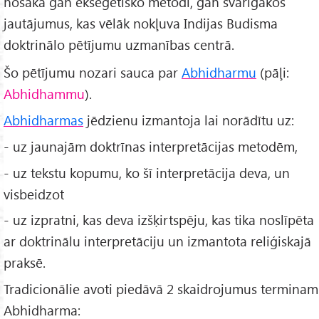
nosaka gan ekseģētisko metodi, gan svarīgākos
jautājumus, kas vēlāk nokļuva Indijas Budisma
doktrinālo pētījumu uzmanības centrā.
Šo pētījumu nozari sauca par
Abhidharmu
(pāļi:
Abhidhammu
).
Abhidharmas
jēdzienu izmantoja lai norādītu uz:
- uz jaunajām doktrīnas interpretācijas metodēm,
- uz tekstu kopumu, ko šī interpretācija deva, un
visbeidzot
- uz izpratni, kas deva izšķirtspēju, kas tika noslīpēta
ar doktrinālu interpretāciju un izmantota reliģiskajā
praksē.
Tradicionālie avoti piedāvā 2 skaidrojumus terminam
Abhidharma: