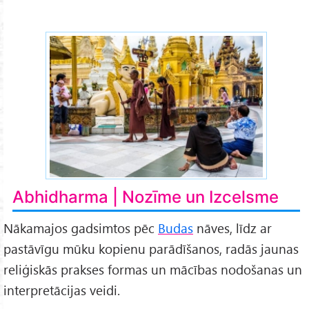
abhidharma-definition-3.jpg
Abhidharma | Nozīme un Izcelsme
Nākamajos gadsimtos pēc
Budas
nāves, līdz ar
pastāvīgu mūku kopienu parādīšanos, radās jaunas
reliģiskās prakses formas un mācības nodošanas un
interpretācijas veidi.