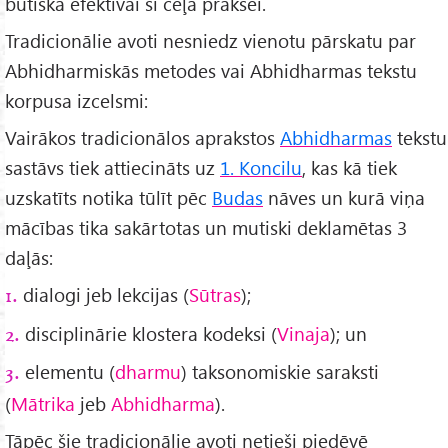
būtiska efektīvai šī ceļa praksei.
Tradicionālie avoti nesniedz vienotu pārskatu par
Abhidharmiskās metodes vai Abhidharmas tekstu
korpusa izcelsmi:
Vairākos tradicionālos aprakstos
Abhidharmas
tekstu
sastāvs tiek attiecināts uz
1. Koncilu
, kas kā tiek
uzskatīts notika tūlīt pēc
Budas
nāves un kurā viņa
mācības tika sakārtotas un mutiski deklamētas 3
daļās:
dialogi jeb lekcijas (
Sūtras
);
1.
disciplinārie klostera kodeksi (
Vinaja
); un
2.
elementu (
dharmu
) taksonomiskie saraksti
3.
(
Mātrika
jeb
Abhidharma
).
Tāpēc šie tradicionālie avoti netieši piedēvē