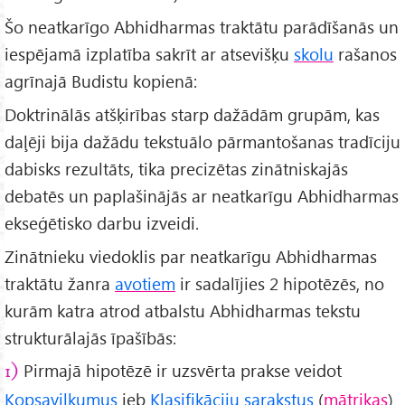
Šo neatkarīgo Abhidharmas traktātu parādīšanās un
iespējamā izplatība sakrīt ar atsevišķu
skolu
rašanos
agrīnajā Budistu kopienā:
Doktrinālās atšķirības starp dažādām grupām, kas
daļēji bija dažādu tekstuālo pārmantošanas tradīciju
dabisks rezultāts, tika precizētas zinātniskajās
debatēs un paplašinājās ar neatkarīgu Abhidharmas
ekseģētisko darbu izveidi.
Zinātnieku viedoklis par neatkarīgu Abhidharmas
traktātu žanra
avotiem
ir sadalījies 2 hipotēzēs, no
kurām katra atrod atbalstu Abhidharmas tekstu
strukturālajās īpašībās:
Pirmajā hipotēzē ir uzsvērta prakse veidot
1)
Kopsavilkumus
jeb
Klasifikāciju sarakstus
(
mātrikas
)