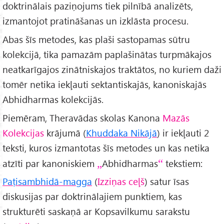
doktrinālais paziņojums tiek pilnībā analizēts,
izmantojot pratināšanas un izklāsta procesu.
Abas šīs metodes, kas plaši sastopamas sūtru
kolekcijā, tika pamazām paplašinātas turpmākajos
neatkarīgajos zinātniskajos traktātos, no kuriem daži
tomēr netika iekļauti sektantiskajās, kanoniskajās
Abhidharmas kolekcijās.
Piemēram, Theravādas skolas Kanona
Mazās
Kolekcijas
krājumā (
Khuddaka Nikājā
) ir iekļauti 2
teksti, kuros izmantotas šīs metodes un kas netika
atzīti par kanoniskiem
Abhidharmas
tekstiem:
Paṭisambhidā-magga
(
Izziņas ceļš
) satur īsas
diskusijas par doktrinālajiem punktiem, kas
strukturēti saskaņā ar Kopsavilkumu sarakstu