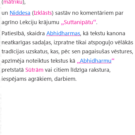
(
mātriku
),
un
Niddesa
(
Izklāsts
) sastāv no komentāriem par
agrīno Lekciju krājumu
Suttanipātu
.
Patiesībā, skaidra
Abhidharmas
, kā tekstu kanona
neatkarīgas sadaļas, izpratne tikai atspoguļo vēlākās
tradīcijas uzskatus, kas, pēc sen pagaisušas vēstures,
apzīmēja noteiktus tekstus kā
Abhidharmu
pretstatā
Sūtrām
vai citiem līdzīga rakstura,
iespējams agrākiem, darbiem.