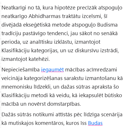
Neatkarīgi no tā, kura hipotēze precīzāk atspoguļo
neatkarīgo Abhidharmas traktātu izcelsmi, šī
divējādā ekseģētiskā metode atspoguļo Budisma
tradīciju pastāvīgo tendenci, jau sākot no senākā
perioda, uz analītisku izklāstu, izmantojot
Klasifikāciju kategorijas, un uz diskursīvu izstrādi,
izmantojot katehēzi.
Nepieciešamība
iegaumēt
mācības acīmredzami
veicināja kategorizēšanas sarakstu izmantošanu kā
mnemonisku līdzekli, un dažas sūtras apraksta šo
Klasifikāciju metodi kā veidu, kā iekapsulēt būtisko
mācībā un novērst domstarpības.
Dažās sūtrās notikumi attīstās pēc līdzīga scenārija
kā mutiskajos komentāros, kuros īss
Budas