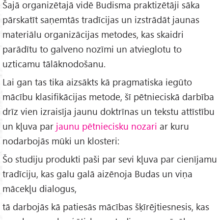
Šajā organizētajā vidē Budisma praktizētāji sāka
pārskatīt saņemtās tradīcijas un izstrādāt jaunas
materiālu organizācijas metodes, kas skaidri
parādītu to galveno nozīmi un atvieglotu to
uzticamu tālāknodošanu.
Lai gan tas tika aizsākts kā pragmatiska iegūto
mācību klasifikācijas metode, šī pētnieciskā darbība
drīz vien izraisīja jaunu doktrīnas un tekstu attīstību
un kļuva par
jaunu pētniecisku nozari
ar kuru
nodarbojās mūki un klosteri:
Šo studiju produkti paši par sevi kļuva par cienījamu
tradīciju, kas galu galā aizēnoja Budas un viņa
mācekļu dialogus,
tā darbojās kā patiesās mācības šķīrējtiesnesis, kas