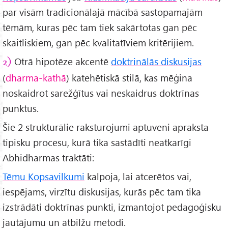
par visām tradicionālajā mācībā sastopamajām
tēmām, kuras pēc tam tiek sakārtotas gan pēc
skaitliskiem, gan pēc kvalitatīviem kritērijiem.
Otrā hipotēze akcentē
doktrinālās diskusijas
2)
(
dharma-kathā
) katehētiskā stilā, kas mēģina
noskaidrot sarežģītus vai neskaidrus doktrīnas
punktus.
Šie 2 strukturālie raksturojumi aptuveni apraksta
tipisku procesu, kurā tika sastādīti neatkarīgi
Abhidharmas traktāti:
Tēmu Kopsavilkumi
kalpoja, lai atcerētos vai,
iespējams, virzītu diskusijas, kurās pēc tam tika
izstrādāti doktrīnas punkti, izmantojot pedagoģisku
jautājumu un atbilžu metodi.