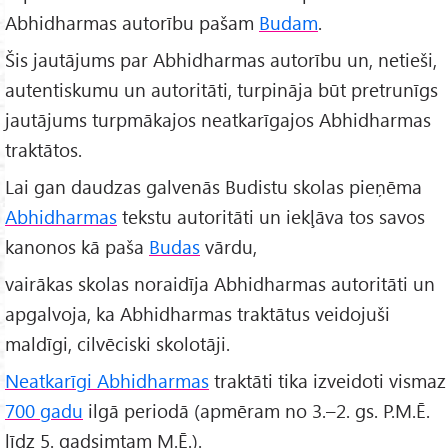
Abhidharmas autorību pašam
Budam
.
Šis jautājums par Abhidharmas autorību un, netieši,
autentiskumu un autoritāti, turpināja būt pretrunīgs
jautājums turpmākajos neatkarīgajos Abhidharmas
traktātos.
Lai gan daudzas galvenās Budistu skolas pieņēma
Abhidharmas
tekstu autoritāti un iekļāva tos savos
kanonos kā paša
Budas
vārdu,
vairākas skolas noraidīja Abhidharmas autoritāti un
apgalvoja, ka Abhidharmas traktātus veidojuši
maldīgi, cilvēciski skolotāji.
Neatkarīgi Abhidharmas
traktāti tika izveidoti vismaz
700 gadu
ilgā periodā (apmēram no 3.–2. gs. P.M.Ē.
līdz 5. gadsimtam M.Ē.).