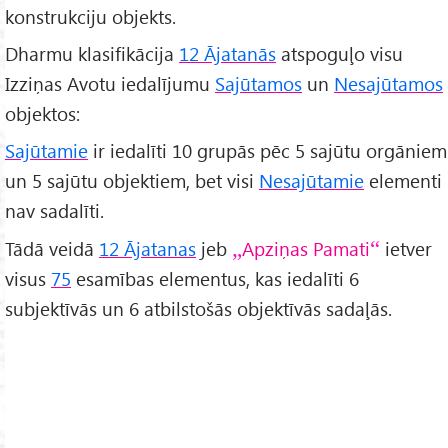
konstrukciju objekts.
Dharmu klasifikācija
12 Ājatanās
atspoguļo visu
Izziņas Avotu iedalījumu
Sajūtamos
un
Nesajūtamos
objektos:
Sajūtamie
ir iedalīti 10 grupās pēc 5 sajūtu orgāniem
un 5 sajūtu objektiem, bet visi
Nesajūtamie
elementi
nav sadalīti.
Tādā veidā
12 Ājatanas
jeb
Apziņas Pamati
ietver
visus
75
esamības elementus, kas iedalīti 6
subjektīvās un 6 atbilstošās objektīvās sadaļās.