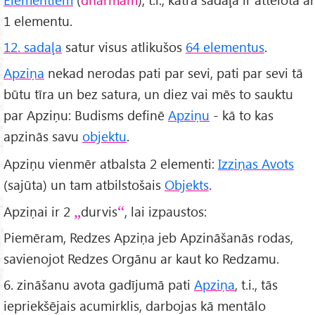
1 elementu.
12. sadaļa
satur visus atlikušos
64 elementus
.
Apziņa
nekad nerodas pati par sevi, pati par sevi tā
būtu tīra un bez satura, un diez vai mēs to sauktu
par Apziņu: Budisms definē
Apziņu
- kā to kas
apzinās savu
objektu
.
Apziņu vienmēr atbalsta 2 elementi:
Izziņas Avots
(sajūta) un tam atbilstošais
Objekts
.
Apziņai ir 2
durvis
, lai izpaustos:
Piemēram, Redzes Apziņa jeb Apzināšanās rodas,
savienojot Redzes Orgānu ar kaut ko Redzamu.
6. zināšanu avota gadījumā pati
Apziņa
, t.i., tās
iepriekšējais acumirklis, darbojas kā mentālo