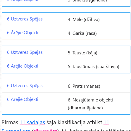
4. Mēle (džihva)
4. Garša (rasa)
5. Tauste (kāja)
5. Taustāmais (sparštavja)
6. Prāts (manas)
6. Nesajūtamie objekti
(dharma-ājatana)
Pirmās
11 sadaļas
šajā klasifikācijā atbilst
11
Elementiem
(
dharmām
), t.i., katra sadaļa ir attēlota ar