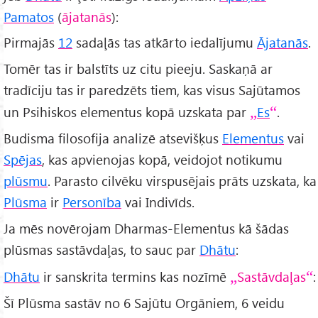
Pamatos
(
ājatanās
):
Pirmajās
12
sadaļās tas atkārto iedalījumu
Ājatanās
.
Tomēr tas ir balstīts uz citu pieeju. Saskaņā ar
tradīciju tas ir paredzēts tiem, kas visus Sajūtamos
un Psihiskos elementus kopā uzskata par
Es
.
Budisma filosofija analizē atsevišķus
Elementus
vai
Spējas
, kas apvienojas kopā, veidojot notikumu
plūsmu
. Parasto cilvēku virspusējais prāts uzskata, ka
Plūsma
ir
Personība
vai Indivīds.
Ja mēs novērojam Dharmas-Elementus kā šādas
plūsmas sastāvdaļas, to sauc par
Dhātu
:
Dhātu
ir sanskrita termins kas nozīmē
Sastāvdaļas
:
Šī Plūsma sastāv no 6 Sajūtu Orgāniem, 6 veidu