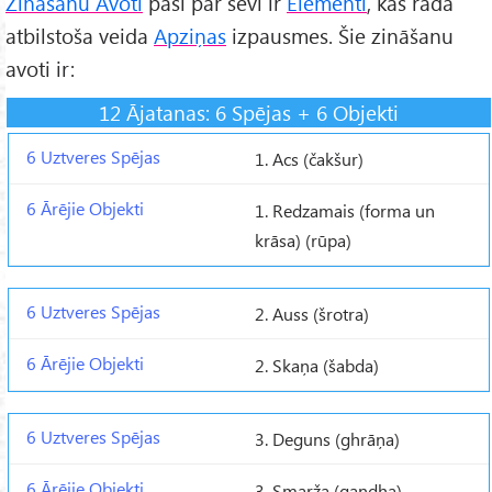
Zināšanu Avoti
paši par sevi ir
Elementi
, kas rada
atbilstoša veida
Apziņas
izpausmes. Šie zināšanu
avoti ir:
12 Ājatanas: 6 Spējas + 6 Objekti
1. Acs (čakšur)
1. Redzamais (forma un
krāsa) (rūpa)
2. Auss (šrotra)
2. Skaņa (šabda)
3. Deguns (ghrāņa)
3. Smarža (gandha)