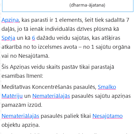
(dharma-ājatana)
Apziņa
, kas parasti ir 1 elements, šeit tiek sadalīta 7
daļās, jo tā ienāk individuālās dzīves plūsmā kā
Spēja
un kā
6
dažādu veidu sajūtas, kas atšķiras
atkarībā no to izcelsmes avota – no 1 sajūtu orgāna
vai no Nesajūtamā.
Šis Apziņas veidu skaits pastāv tikai parastajā
esamības līmenī:
Meditatīvas Koncentrēšanās pasaulēs,
Smalko
Matēriju
un
Nemateriālajās
pasaulēs sajūtu apziņas
pamazām izzūd.
Nemateriālajās
pasaulēs paliek tikai
Nesajūtamo
objektu apziņa.