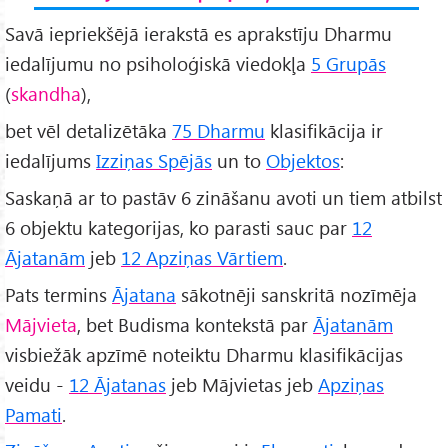
Savā iepriekšējā ierakstā es aprakstīju Dharmu
iedalījumu no psiholoģiskā viedokļa
5 Grupās
(
skandha
),
bet vēl detalizētāka
75 Dharmu
klasifikācija ir
iedalījums
Izziņas Spējās
un to
Objektos
:
Saskaņā ar to pastāv 6 zināšanu avoti un tiem atbilst
6 objektu kategorijas, ko parasti sauc par
12
Ājatanām
jeb
12 Apziņas Vārtiem
.
Pats termins
Ājatana
sākotnēji sanskritā nozīmēja
Mājvieta
, bet Budisma kontekstā par
Ājatanām
visbiežāk apzīmē noteiktu Dharmu klasifikācijas
veidu -
12 Ājatanas
jeb Mājvietas jeb
Apziņas
Pamati
.