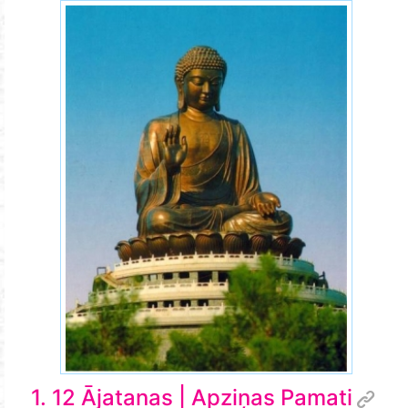
dharma-ayatana-dhatu.jpg
1. 12 Ājatanas | Apziņas Pamati