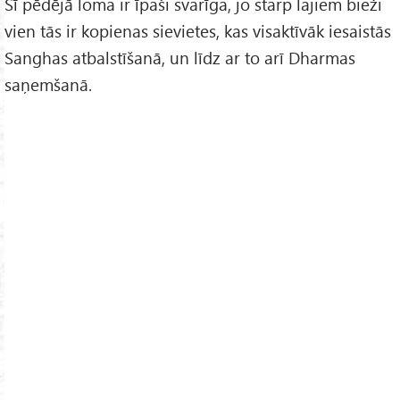
Šī pēdējā loma ir īpaši svarīga, jo starp lajiem bieži
vien tās ir kopienas sievietes, kas visaktīvāk iesaistās
Sanghas atbalstīšanā, un līdz ar to arī Dharmas
saņemšanā.