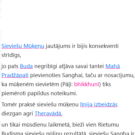
Sieviešu Mūķeņu
jautājums ir bijis konsekventi
strīdīgs,
jo pats
Buda
negribīgi atļāva savai tantei
Mahā
Pradžāpati
pievienoties Sanghai, taču ar nosacījumu,
ka mūķenēm sievietēm (Pāļi:
bhikkhunī
) tiks
piemēroti papildus noteikumi.
Tomēr praksē sieviešu mūķeņu
līnija izbeidzās
diezgan agri
Theravādā
,
un tikai mūsdienu laikmetā, bieži vien Rietumu
Budisma sieviešu pūliņu rezultātā, sieviešu Sangha ir