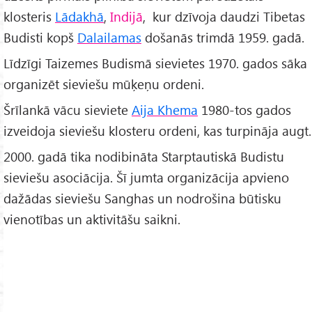
klosteris
Lādakhā
,
Indijā
, kur dzīvoja daudzi Tibetas
Budisti kopš
Dalailamas
došanās trimdā 1959. gadā.
Līdzīgi Taizemes Budismā sievietes 1970. gados sāka
organizēt sieviešu mūķeņu ordeni.
Šrīlankā vācu sieviete
Aija Khema
1980-tos gados
izveidoja sieviešu klosteru ordeni, kas turpināja augt.
2000. gadā tika nodibināta Starptautiskā Budistu
sieviešu asociācija. Šī jumta organizācija apvieno
dažādas sieviešu Sanghas un nodrošina būtisku
vienotības un aktivitāšu saikni.