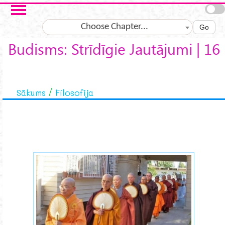
Skip to main content
Choose Chapter...
Go
Budisms: Strīdīgie Jautājumi | 16
Sākums
Filosofija
buddhist-nuns-female.jpg