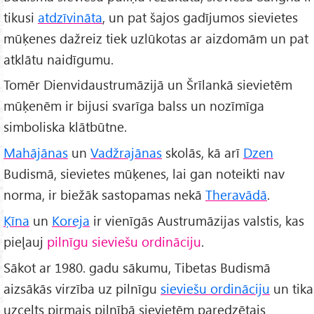
tikusi
atdzīvināta
, un pat šajos gadījumos sievietes
mūķenes dažreiz tiek uzlūkotas ar aizdomām un pat
atklātu naidīgumu.
Tomēr Dienvidaustrumāzijā un Šrīlankā sievietēm
mūķenēm ir bijusi svarīga balss un nozīmīga
simboliska klātbūtne.
Mahājānas
un
Vadžrajānas
skolās, kā arī
Dzen
Budismā, sievietes mūķenes, lai gan noteikti nav
norma, ir biežāk sastopamas nekā
Theravādā
.
Ķīna
un
Koreja
ir vienīgās Austrumāzijas valstis, kas
pieļauj
pilnīgu sieviešu ordināciju
.
Sākot ar 1980. gadu sākumu, Tibetas Budismā
aizsākās virzība uz pilnīgu
sieviešu ordināciju
un tika
uzcelts pirmais pilnībā sievietēm paredzētais