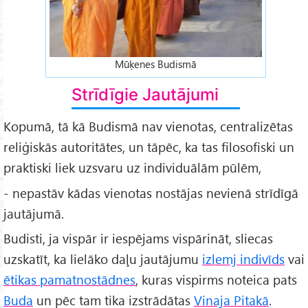
Mūķenes Budismā
Strīdīgie Jautājumi
Kopumā, tā kā Budismā nav vienotas, centralizētas
reliģiskās autoritātes, un tāpēc, ka tas filosofiski un
praktiski liek uzsvaru uz individuālām pūlēm,
- nepastāv kādas vienotas nostājas nevienā strīdīgā
jautājumā.
Budisti, ja vispār ir iespējams vispārināt, sliecas
uzskatīt, ka lielāko daļu jautājumu
izlemj indivīds
vai
ētikas pamatnostādnes
, kuras vispirms noteica pats
Buda
un pēc tam tika izstrādātas
Vinaja Pitakā
.