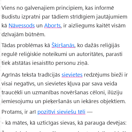
Viens no galvenajiem principiem, kas informē
Budistu izpratni par tādiem strīdīgiem jautājumiem
kā
Nāvessods
un
Aborts
, ir aizliegums kaitēt visām
dzīvajām būtnēm.
Tādas problēmas kā
Šķiršanās
, ko dažās reliģijās
regulē reliģiskie noteikumi un autoritātes, parasti
tiek atstātas iesaistīto personu ziņā.
Agrīnās teksta tradīcijās
sievietes
redzējums bieži ir
visai negatīvs, un sievietes kļuva par sava veida
traucēkli un uzmanības novēršanas cēloni, ilūziju
iemiesojumu un pieķeršanās un iekāres objektiem.
Protams, ir arī
pozitīvi sieviešu tēli
—
- kā mātes, kā uzticīgas sievas, kā parauga devējas: