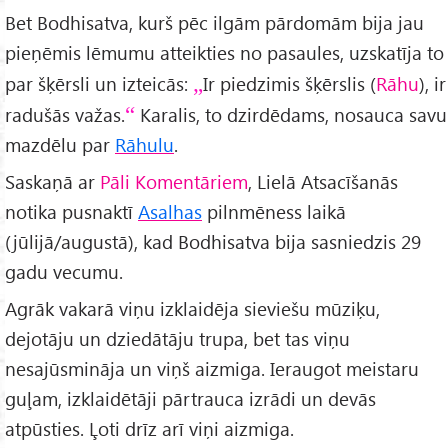
Bet Bodhisatva, kurš pēc ilgām pārdomām bija jau
pieņēmis lēmumu atteikties no pasaules, uzskatīja to
par šķērsli un izteicās:
Ir piedzimis šķērslis (
Rāhu
), ir
radušās važas.
Karalis, to dzirdēdams, nosauca savu
mazdēlu par
Rāhulu
.
Saskaņā ar
Pāli Komentāriem
, Lielā Atsacīšanās
notika pusnaktī
Asalhas
pilnmēness laikā
(jūlijā/augustā), kad Bodhisatva bija sasniedzis 29
gadu vecumu.
Agrāk vakarā viņu izklaidēja sieviešu mūziķu,
dejotāju un dziedātāju trupa, bet tas viņu
nesajūsmināja un viņš aizmiga. Ieraugot meistaru
guļam, izklaidētāji pārtrauca izrādi un devās
atpūsties. Ļoti drīz arī viņi aizmiga.