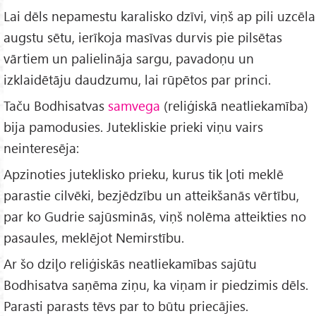
Lai dēls nepamestu karalisko dzīvi, viņš ap pili uzcēla
augstu sētu, ierīkoja masīvas durvis pie pilsētas
vārtiem un palielināja sargu, pavadoņu un
izklaidētāju daudzumu, lai rūpētos par princi.
Taču Bodhisatvas
samvega
(reliģiskā neatliekamība)
bija pamodusies. Jutekliskie prieki viņu vairs
neinteresēja:
Apzinoties juteklisko prieku, kurus tik ļoti meklē
parastie cilvēki, bezjēdzību un atteikšanās vērtību,
par ko Gudrie sajūsminās, viņš nolēma atteikties no
pasaules, meklējot Nemirstību.
Ar šo dziļo reliģiskās neatliekamības sajūtu
Bodhisatva saņēma ziņu, ka viņam ir piedzimis dēls.
Parasti parasts tēvs par to būtu priecājies.