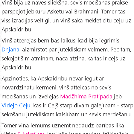
Viņš bija uz nāves sliekšņa, sevis mocīšanas praksē
pārspējot jebkuru Askētu vai Brahmani. Tomēr tas
viss izrādījās veltīgi, un viņš sāka meklēt citu ceļu uz
Apskaidrību.
Viņš atcerējās bērnības laikus, kad bija iegrimis
Dhjānā
, aizmirstot par jutekliskām vēlmēm. Pēc tam,
sekojot šīm atmiņām, nāca atziņa, ka tas ir ceļš uz
Apskaidrību.
Apzinoties, ka Apskaidrību nevar iegūt ar
novārdzinātu ķermeni, viņš atteicās no sevis
mocīšanas un izvēlējās
Madžhima Pratipāda
jeb
Vidējo Ceļu
, kas ir Ceļš starp divām galējībām - starp
sekošanu jutekliskām kaislībām un sevis mērdēšanu.
Tomēr viņa lēmums uzņemt nedaudz barības lika