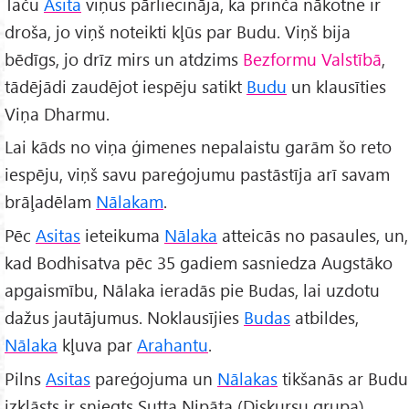
Taču
Asita
viņus pārliecināja, ka prinča nākotne ir
droša, jo viņš noteikti kļūs par Budu. Viņš bija
bēdīgs, jo drīz mirs un atdzims
Bezformu Valstībā
,
tādējādi zaudējot iespēju satikt
Budu
un klausīties
Viņa Dharmu.
Lai kāds no viņa ģimenes nepalaistu garām šo reto
iespēju, viņš savu pareģojumu pastāstīja arī savam
brāļadēlam
Nālakam
.
Pēc
Asitas
ieteikuma
Nālaka
atteicās no pasaules, un,
kad Bodhisatva pēc 35 gadiem sasniedza Augstāko
apgaismību, Nālaka ieradās pie Budas, lai uzdotu
dažus jautājumus. Noklausījies
Budas
atbildes,
Nālaka
kļuva par
Arahantu
.
Pilns
Asitas
pareģojuma un
Nālakas
tikšanās ar Budu
izklāsts ir sniegts Sutta Nipāta (Diskursu grupa)