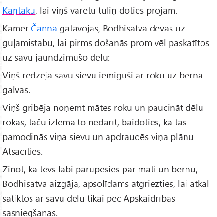
Kaņtaku
, lai viņš varētu tūliņ doties projām.
Kamēr
Čanna
gatavojās, Bodhisatva devās uz
guļamistabu, lai pirms došanās prom vēl paskatītos
uz savu jaundzimušo dēlu:
Viņš redzēja savu sievu iemiguši ar roku uz bērna
galvas.
Viņš gribēja noņemt mātes roku un paucināt dēlu
rokās, taču izlēma to nedarīt, baidoties, ka tas
pamodinās viņa sievu un apdraudēs viņa plānu
Atsacīties.
Zinot, ka tēvs labi parūpēsies par māti un bērnu,
Bodhisatva aizgāja, apsolīdams atgriezties, lai atkal
satiktos ar savu dēlu tikai pēc Apskaidrības
sasniegšanas.