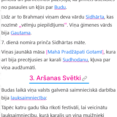
no pasaules un kļūs par
Budu
.
Līdz ar to Brahmaņi viņam deva vārdu
Sidhārta
, kas
nozīmē
vēlmju piepildījums
. Viņa ģimenes vārds
bija
Gautama
.
7. dienā nomira prinča Sidhārtas māte.
Viņas jaunākā māsa
Mahā Pradžāpati Gotamī
, kura
arī bija precējusies ar karali
Sudhodanu
, kļuva par
viņa audžumāti.
3. Aršanas Svētki
Budas laikā viņa valsts galvenā saimnieciskā darbība
bija
lauksaimniecība
:
Tāpēc katru gadu tika rīkoti festivāli, lai veicinātu
lauksaimniecību, kurā karalis un viņa muižnieki