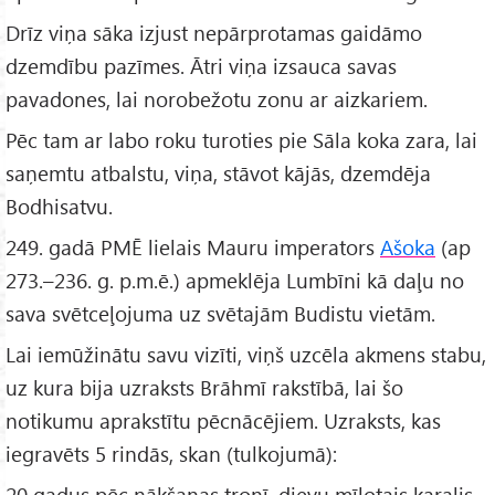
Drīz viņa sāka izjust nepārprotamas gaidāmo
dzemdību pazīmes. Ātri viņa izsauca savas
pavadones, lai norobežotu zonu ar aizkariem.
Pēc tam ar labo roku turoties pie Sāla koka zara, lai
saņemtu atbalstu, viņa, stāvot kājās, dzemdēja
Bodhisatvu.
249. gadā PMĒ lielais Mauru imperators
Ašoka
(ap
273.–236. g. p.m.ē.) apmeklēja Lumbīni kā daļu no
sava svētceļojuma uz svētajām Budistu vietām.
Lai iemūžinātu savu vizīti, viņš uzcēla akmens stabu,
uz kura bija uzraksts Brāhmī rakstībā, lai šo
notikumu aprakstītu pēcnācējiem. Uzraksts, kas
iegravēts 5 rindās, skan (tulkojumā):
20 gadus pēc nākšanas tronī, dievu mīļotais karalis