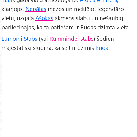
klaiņojot
Nepālas
mežos un meklējot leģendāro
vietu, uzgāja
Ašokas
akmens stabu un nešaubīgi
pārliecinājās, ka tā patiešām ir Budas dzimtā vieta.
Lumbīni Stabs
(vai
Rummindei stabs
) šodien
majestātiski sludina, ka šeit ir dzimis
Buda
.