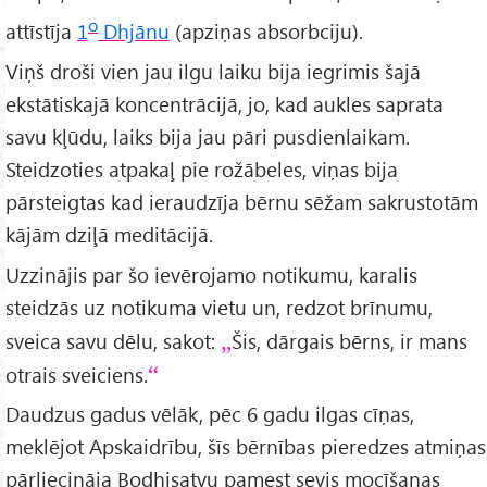
o
attīstīja
1
Dhjānu
(apziņas absorbciju).
Viņš droši vien jau ilgu laiku bija iegrimis šajā
ekstātiskajā koncentrācijā, jo, kad aukles saprata
savu kļūdu, laiks bija jau pāri pusdienlaikam.
Steidzoties atpakaļ pie rožābeles, viņas bija
pārsteigtas kad ieraudzīja bērnu sēžam sakrustotām
kājām dziļā meditācijā.
Uzzinājis par šo ievērojamo notikumu, karalis
steidzās uz notikuma vietu un, redzot brīnumu,
sveica savu dēlu, sakot:
Šis, dārgais bērns, ir mans
otrais sveiciens.
Daudzus gadus vēlāk, pēc 6 gadu ilgas cīņas,
meklējot Apskaidrību, šīs bērnības pieredzes atmiņas
pārliecināja Bodhisatvu pamest sevis mocīšanas