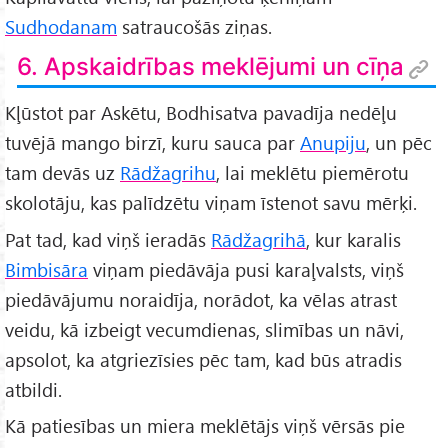
Sudhodanam
satraucošās ziņas.
6. Apskaidrības meklējumi un cīņa
Kļūstot par Askētu, Bodhisatva pavadīja nedēļu
tuvējā mango birzī, kuru sauca par
Anupiju
, un pēc
tam devās uz
Rādžagrihu
, lai meklētu piemērotu
skolotāju, kas palīdzētu viņam īstenot savu mērķi.
Pat tad, kad viņš ieradās
Rādžagrihā
, kur karalis
Bimbisāra
viņam piedāvāja pusi karaļvalsts, viņš
piedāvājumu noraidīja, norādot, ka vēlas atrast
veidu, kā izbeigt vecumdienas, slimības un nāvi,
apsolot, ka atgriezīsies pēc tam, kad būs atradis
atbildi.
Kā patiesības un miera meklētājs viņš vērsās pie