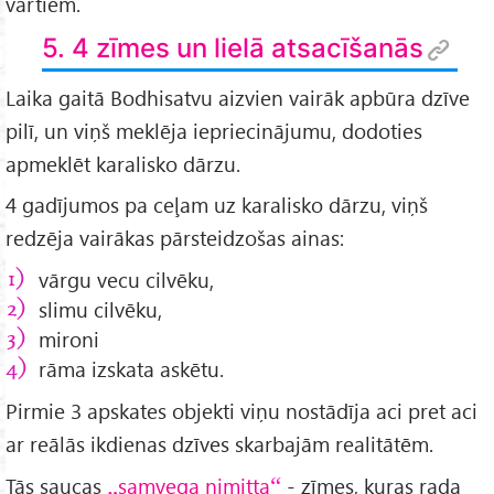
vārtiem.
5. 4 zīmes un lielā atsacīšanās
Laika gaitā Bodhisatvu aizvien vairāk apbūra dzīve
pilī, un viņš meklēja iepriecinājumu, dodoties
apmeklēt karalisko dārzu.
4 gadījumos pa ceļam uz karalisko dārzu, viņš
redzēja vairākas pārsteidzošas ainas:
vārgu vecu cilvēku,
slimu cilvēku,
mironi
rāma izskata askētu.
Pirmie 3 apskates objekti viņu nostādīja aci pret aci
ar reālās ikdienas dzīves skarbajām realitātēm.
Tās saucas
samvega nimitta
- zīmes, kuras rada