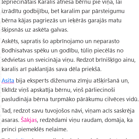
Iepriecinātais Karalis atnesa bērnu pie viņa, lai
izrādītu godbijību, bet karalim par pārsteigumu
bērna kājas pagriezās un ieķērās garajās matu
šķipsnās uz askēta galvas.
Askēts, sapratis šo apbrīnojamo un neparasto
Bodhisatvas spēku un godību, tūliņ piecēlās no
sēdvietas un sveicināja viņu. Redzot brīnišķīgo ainu,
karalis arī paklanījās sava dēla priekšā.
Asita
bija eksperts diženuma zīmju atšķiršanā un,
tiklīdz viņš apskatīja bērnu, viņš pārliecinoši
pasludināja bērna turpmāko pārākumu cilvēces vidū.
Tad, redzot savu tuvojošos nāvi, viņam acīs saskrēja
asaras.
Šākjas
, redzēdami viņu raudam, domāja, ka
princi piemeklēs nelaime.