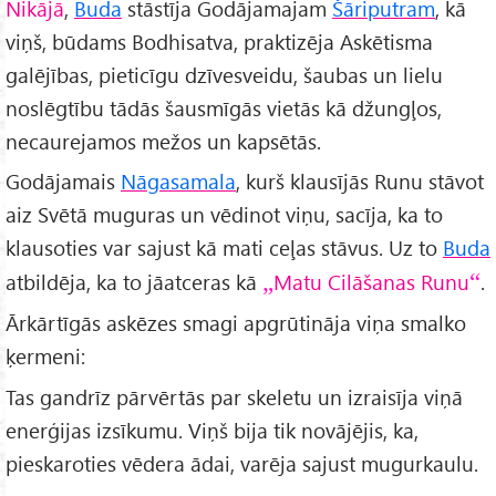
Nikājā
,
Buda
stāstīja Godājamajam
Šāriputram
, kā
viņš, būdams Bodhisatva, praktizēja Askētisma
galējības, pieticīgu dzīvesveidu, šaubas un lielu
noslēgtību tādās šausmīgās vietās kā džungļos,
necaurejamos mežos un kapsētās.
Godājamais
Nāgasamala
, kurš klausījās Runu stāvot
aiz Svētā muguras un vēdinot viņu, sacīja, ka to
klausoties var sajust kā mati ceļas stāvus. Uz to
Buda
atbildēja, ka to jāatceras kā
Matu Cilāšanas Runu
.
Ārkārtīgās askēzes smagi apgrūtināja viņa smalko
ķermeni:
Tas gandrīz pārvērtās par skeletu un izraisīja viņā
enerģijas izsīkumu. Viņš bija tik novājējis, ka,
pieskaroties vēdera ādai, varēja sajust mugurkaulu.