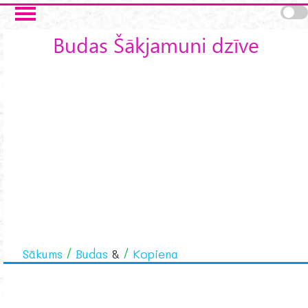
Skip to main content
Budas Šākjamuni dzīve
Sākums
Budas
&
Kopiena