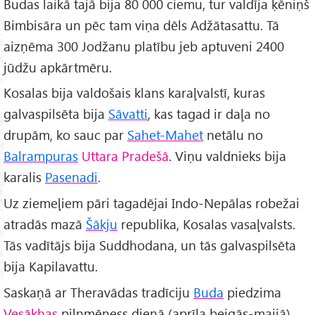
Budas laikā tajā bija 80 000 ciemu, tur valdīja ķēniņš
Bimbisāra un pēc tam viņa dēls Adžātasattu. Tā
aizņēma 300 Jodžanu platību jeb aptuveni 2400
jūdžu apkārtmēru.
Kosalas bija valdošais klans karaļvalstī, kuras
galvaspilsēta bija
Sāvatti
, kas tagad ir daļa no
drupām, ko sauc par
Sahet-Mahet
netālu no
Balrampuras
Uttara Pradešā
. Viņu valdnieks bija
karalis
Pasenadi
.
Uz ziemeļiem pāri tagadējai Indo-Nepālas robežai
atradās mazā
Šākju
republika, Kosalas vasaļvalsts.
Tās vadītājs bija Suddhodana, un tās galvaspilsēta
bija Kapilavattu.
Saskaņā ar Theravādas tradīciju
Buda
piedzima
Vesākhas
pilnmēness dienā (aprīļa beigās-maijā)