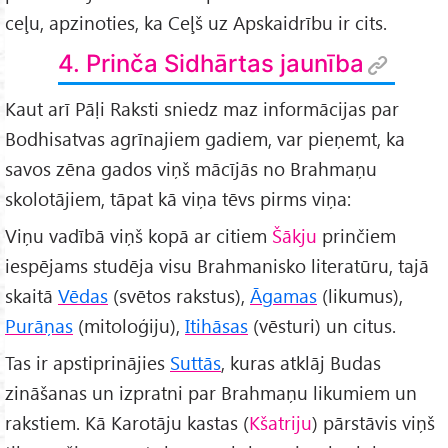
ceļu, apzinoties, ka Ceļš uz Apskaidrību ir cits.
4. Prinča Sidhārtas jaunība
Kaut arī Pāḷi Raksti sniedz maz informācijas par
Bodhisatvas agrīnajiem gadiem, var pieņemt, ka
savos zēna gados viņš mācījās no Brahmaņu
skolotājiem, tāpat kā viņa tēvs pirms viņa:
Viņu vadībā viņš kopā ar citiem
Šākju
prinčiem
iespējams studēja visu Brahmanisko literatūru, tajā
skaitā
Vēdas
(svētos rakstus),
Āgamas
(likumus),
Purāņas
(mitoloģiju),
Itihāsas
(vēsturi) un citus.
Tas ir apstiprinājies
Suttās
, kuras atklāj Budas
zināšanas un izpratni par Brahmaņu likumiem un
rakstiem. Kā Karotāju kastas (
Kšatriju
) pārstāvis viņš