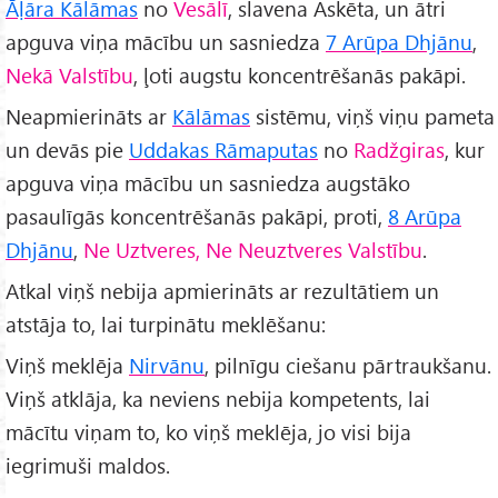
Āḷāra Kālāmas
no
Vesālī
, slavena Askēta, un ātri
apguva viņa mācību un sasniedza
7 Arūpa Dhjānu
,
Nekā Valstību
, ļoti augstu koncentrēšanās pakāpi.
Neapmierināts ar
Kālāmas
sistēmu, viņš viņu pameta
un devās pie
Uddakas Rāmaputas
no
Radžgiras
, kur
apguva viņa mācību un sasniedza augstāko
pasaulīgās koncentrēšanās pakāpi, proti,
8 Arūpa
Dhjānu
,
Ne Uztveres, Ne Neuztveres Valstību
.
Atkal viņš nebija apmierināts ar rezultātiem un
atstāja to, lai turpinātu meklēšanu:
Viņš meklēja
Nirvānu
, pilnīgu ciešanu pārtraukšanu.
Viņš atklāja, ka neviens nebija kompetents, lai
mācītu viņam to, ko viņš meklēja, jo visi bija
iegrimuši maldos.