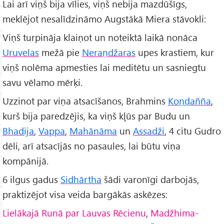
Lai arī viņš bija vīlies, viņš nebija mazdūšīgs,
meklējot nesalīdzināmo Augstākā Miera stāvokli:
Viņš turpināja klaiņot un noteiktā laikā nonāca
Uruvelas
mežā pie
Neraņdžaras
upes krastiem, kur
viņš nolēma apmesties lai meditētu un sasniegtu
savu vēlamo mērķi.
Uzzinot par viņa atsacīšanos, Brahmins
Koṇḍañña
,
kurš bija paredzējis, ka viņš kļūs par Budu un
Bhadija
,
Vappa
,
Mahānāma
un
Assadži
, 4 citu Gudro
dēli, arī atsacījās no pasaules, lai būtu viņa
kompānijā.
6 ilgus gadus
Sidhārtha
šādi varonīgi darbojās,
praktizējot visa veida bargākās askēzes:
Lielākajā Runā par Lauvas Rēcienu
,
Madžhima-