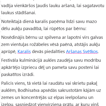
vadīja vienkāršos ļaudis lauku aršanā, lai sagatavotu
laukus stādīšanai.
Noteiktajā dienā karalis paņēma līdzi savu mazo
dēlu aukļu pavadībā, lai rūpētos par bērnu:
Nosēdinājis bērnu uz spilvena ar lapotni virs galvas
zem vientuļas rožābeles vēsā paēnā, atstājis aukļu
aprūpē,
Karalis
devās piedalīties
Aršanas Svētkos
.
Festivāla kulminācijā aukles zaudēja savu modrību
apkārtējo izpriecu dēļ un pameta savu posteni lai
paskatītos izrādi.
Palicis viens, tā vietā lai raudātu vai skrietu pakaļ
auklēm, Bodhisatva apsēdās sakrustotām kājām uz
zemes un koncentrējās uz elpas ieelpošanu un
izelpu, sasniedzot vienvirziena prātu, ar kuru viņš