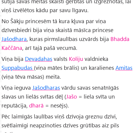
sūtīja savas meitas skaisti ģērbtas un izgreznotas, lai
viņš izvēlētos kādu par savu līgavu.
No Šākju princesēm tā kura kļuva par viņa
dzīvesbiedri bija viņa skaistā māsīca princese
Jašodhara
, kuras pirmslaulības uzvārds bija
Bhadda
Kaččāna
, arī tajā pašā vecumā.
Viņa bija
Devadahas
valsts
Koliju
valdnieka
Suppabudas
(viņa mātes brālis) un karalienes
Amitas
(viņa tēva māsas) meita.
Viņa ieguva
Jašodharas
vārdu savas senatnīgās
slavas un lielās svītas dēļ (
Jašo
= liela svīta un
reputācija,
dharā
= nesējs).
Pēc laimīgās laulības viņš dzīvoja greznu dzīvi,
svētlaimīgi neapzinoties dzīves grūtības aiz pils