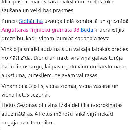
tika īpaši apmācīts kara mākslā un izcēlās loka
šaušanā un veiklības prasmēs.
Princis
Sidhārtha
uzauga lielā komfortā un greznībā.
Aṅguttaras Trijnieku grāmatā 38
Buda
ir aprakstījis
greznību, kādu viņam jaunībā sagādāja tēvs:
Viņš bija smalki audzināts un valkāja labākās drēbes
no Kāśī zīda. Dienu un nakti virs viņa galvas turēja
baltu lietussargu, lai pasargātu viņu no karstuma un
aukstuma, putekļiem, pelavām vai rasas.
Viņam bija 3 pilis; viena ziemai, viena vasarai un
viena lietus sezonai.
Lietus Sezonas pilī viņa izklaidei tika nodrošinātas
audzinātājas. 4 lietus mēnešu laikā viņš nekad
negāja uz citām pilīm.