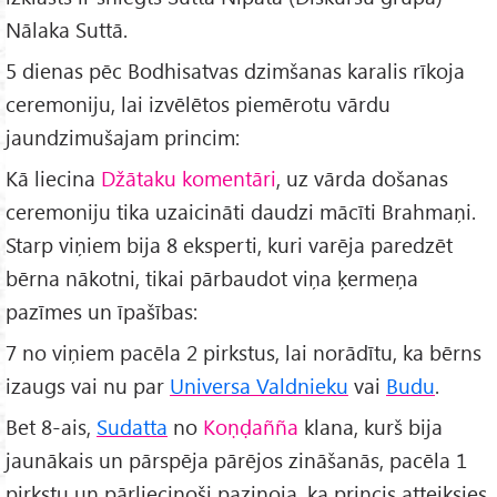
Nālaka Suttā.
5 dienas pēc Bodhisatvas dzimšanas karalis rīkoja
ceremoniju, lai izvēlētos piemērotu vārdu
jaundzimušajam princim:
Kā liecina
Džātaku komentāri
, uz vārda došanas
ceremoniju tika uzaicināti daudzi mācīti Brahmaņi.
Starp viņiem bija 8 eksperti, kuri varēja paredzēt
bērna nākotni, tikai pārbaudot viņa ķermeņa
pazīmes un īpašības:
7 no viņiem pacēla 2 pirkstus, lai norādītu, ka bērns
izaugs vai nu par
Universa Valdnieku
vai
Budu
.
Bet 8-ais,
Sudatta
no
Koṇḍañña
klana, kurš bija
jaunākais un pārspēja pārējos zināšanās, pacēla 1
pirkstu un pārliecinoši paziņoja, ka princis atteiksies