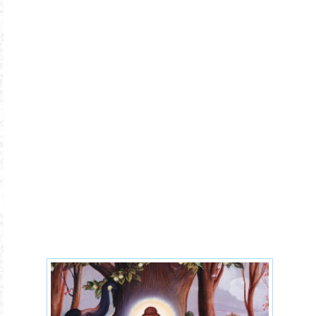
buddha-shakyamuni-7xx.jpg