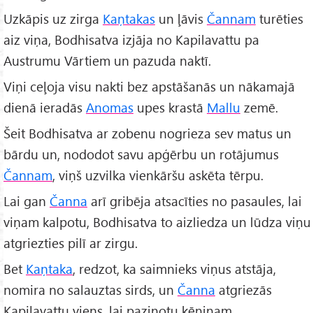
Uzkāpis uz zirga
Kaņtakas
un ļāvis
Čannam
turēties
aiz viņa, Bodhisatva izjāja no Kapilavattu pa
Austrumu Vārtiem un pazuda naktī.
Viņi ceļoja visu nakti bez apstāšanās un nākamajā
dienā ieradās
Anomas
upes krastā
Mallu
zemē.
Šeit Bodhisatva ar zobenu nogrieza sev matus un
bārdu un, nododot savu apģērbu un rotājumus
Čannam
, viņš uzvilka vienkāršu askēta tērpu.
Lai gan
Čanna
arī gribēja atsacīties no pasaules, lai
viņam kalpotu, Bodhisatva to aizliedza un lūdza viņu
atgriezties pilī ar zirgu.
Bet
Kaņtaka
, redzot, ka saimnieks viņus atstāja,
nomira no salauztas sirds, un
Čanna
atgriezās
Kapilavattu viens, lai paziņotu ķēniņam