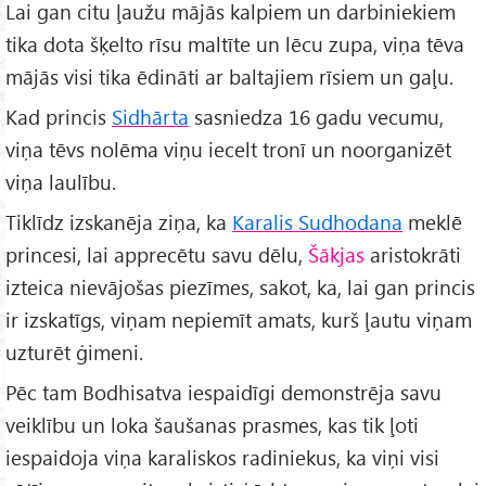
Lai gan citu ļaužu mājās kalpiem un darbiniekiem
tika dota šķelto rīsu maltīte un lēcu zupa, viņa tēva
mājās visi tika ēdināti ar baltajiem rīsiem un gaļu.
Kad princis
Sidhārta
sasniedza 16 gadu vecumu,
viņa tēvs nolēma viņu iecelt tronī un noorganizēt
viņa laulību.
Tiklīdz izskanēja ziņa, ka
Karalis Sudhodana
meklē
princesi, lai apprecētu savu dēlu,
Šākjas
aristokrāti
izteica nievājošas piezīmes, sakot, ka, lai gan princis
ir izskatīgs, viņam nepiemīt amats, kurš ļautu viņam
uzturēt ģimeni.
Pēc tam Bodhisatva iespaidīgi demonstrēja savu
veiklību un loka šaušanas prasmes, kas tik ļoti
iespaidoja viņa karaliskos radiniekus, ka viņi visi