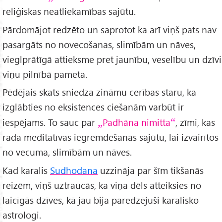
reliģiskas neatliekamības sajūtu.
Pārdomājot redzēto un saprotot ka arī viņš pats nav
pasargāts no novecošanas, slimībām un nāves,
vieglprātīgā attieksme pret jaunību, veselību un dzīvi
viņu pilnībā pameta.
Pēdējais skats sniedza zināmu cerības staru, ka
izglābties no eksistences ciešanām varbūt ir
iespējams. To sauc par
Padhāna nimitta
, zīmi, kas
rada meditatīvas iegremdēšanās sajūtu, lai izvairītos
no vecuma, slimībām un nāves.
Kad karalis
Sudhodana
uzzināja par šīm tikšanās
reizēm, viņš uztraucās, ka viņa dēls atteiksies no
laicīgās dzīves, kā jau bija paredzējuši karalisko
astrologi.