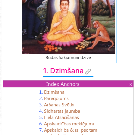
Budas Šākjamuni dzīve
1. Dzimšana
Index Anchors
1.
Dzimšana
2.
Pareģojums
3.
Aršanas Svētki
4.
Sidhārtas jaunība
5.
Lielā Atsacīšanās
6.
Apskaidrības meklējumi
7.
Apskaidrība & īsi pēc tam