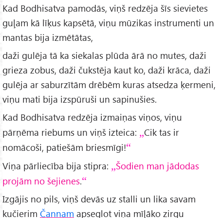
Kad Bodhisatva pamodās, viņš redzēja šīs sievietes
guļam kā līķus kapsētā, viņu mūzikas instrumenti un
mantas bija izmētātas,
daži gulēja tā ka siekalas plūda ārā no mutes, daži
grieza zobus, daži čukstēja kaut ko, daži krāca, daži
gulēja ar saburzītām drēbēm kuras atsedza ķermeni,
viņu mati bija izspūruši un sapinušies.
Kad Bodhisatva redzēja izmaiņas viņos, viņu
pārņēma riebums un viņš izteica:
Cik tas ir
nomācoši, patiešām briesmīgi!
Viņa pārliecība bija stipra:
Šodien man jādodas
projām no šejienes
.
Izgājis no pils, viņš devās uz stalli un lika savam
kučierim
Čannam
apseglot viņa mīļāko zirgu