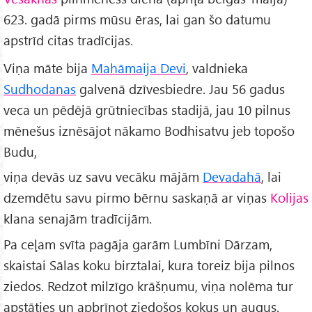
623. gadā pirms mūsu ēras, lai gan šo datumu
apstrīd citas tradīcijas.
Viņa māte bija
Mahāmaija Devi
, valdnieka
Sudhodanas
galvenā dzīvesbiedre. Jau 56 gadus
veca un pēdējā grūtniecības stadijā, jau 10 pilnus
mēnešus iznēsājot nākamo Bodhisatvu jeb topošo
Budu,
viņa devās uz savu vecāku mājām
Devadahā
, lai
dzemdētu savu pirmo bērnu saskaņā ar viņas
Kolijas
klana senajām tradīcijām.
Pa ceļam svīta pagāja garām Lumbīni Dārzam,
skaistai Sālas koku birztalai, kura toreiz bija pilnos
ziedos. Redzot milzīgo krāšņumu, viņa nolēma tur
apstāties un apbrīnot ziedošos kokus un augus.